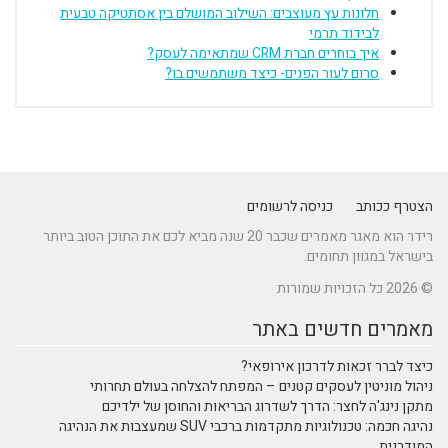
חלונות עץ מעוצבים: השילוב המושלם בין אסתטיקה טבעית
לבידוד תרמי
איך בוחרים חברת CRM שמתאימה לעסק?
סרום לעור הפנים- כיצד משתמשים בו?
הצטרף ככותב
כניסה לרשומים
רידר הוא מאגר מאמרים שכבר 20 שנה מביא לכם את התוכן הטוב ביותר
בישראל במגוון תחומים.
© 2026 כל הזכויות שמורות
מאמרים חדשים באתר
כיצד לברר זכאות לדרכון אירופאי?
ניהול מוניטין לעסקים קטנים – המפתח להצלחה בעולם תחרותי
מתקן נינג'ה לחצר: הדרך לשדרוג הבריאות והחוסן של ילדיכם
נהיגה חכמה: טכנולוגיות מתקדמות ברכבי SUV שמעצבות את הנהיגה
המודרנית