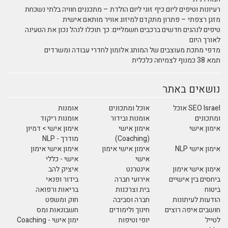
רעיונות וטיפים ליום כיף זוגי ליום הולדת – מתכננים חוויה בלתי נשכחת
מזגן רצפתי – פתרון מתקדם למיזוג אוויר מותאם אישית
טיפים לנהגים חדשים ברכבים חשמליים: כך תוכלו לנהל נכון את הטעינה
לאורך היום
מדפי מתכת מעוצבים של המותג אלומון לחדרי עבודה ומשרדים
תמא 38 כמנוף לצמיחה כלכלית
נושאים באתר
SEO Israel אוכל
אוכל ומתכונים
אומנות
ומתכונים
אומנות ובידור
אומנות ריקוד
אימון אישי
אימון אישי
אימון אישי > דמיון
(Coaching)
מודרך - NLP
אימון אישי NLP
אימון אישי אימון
אימון אישי אימון
אישי
אישי - כללי
אימון אישי אימון
אינטרנט
איציק להב
ביחסים בין אישיים
אירועי חברה
בידור ופנאי
ביטוח
בית וצרכנות
בריאות ורפואה
הודעות לעיתונות
חברה וסביבה
חוק ומשפט
חושבים איפה רוצים
חינוך ולימודים
חשבונאות ומס
לטייל
יופי וטיפוח
ימון אישי - Coaching