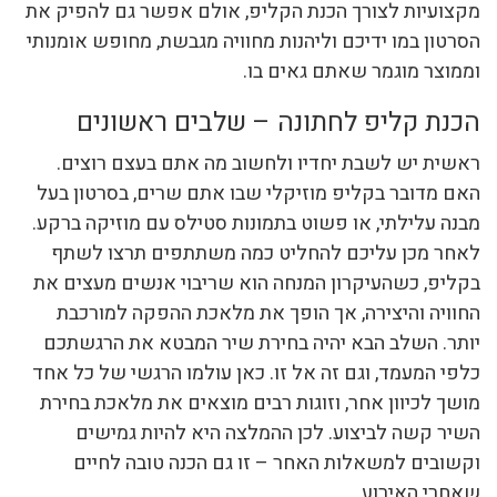
מקצועיות לצורך הכנת הקליפ, אולם אפשר גם להפיק את
הסרטון במו ידיכם וליהנות מחוויה מגבשת, מחופש אומנותי
וממוצר מוגמר שאתם גאים בו.
הכנת קליפ לחתונה – שלבים ראשונים
ראשית יש לשבת יחדיו ולחשוב מה אתם בעצם רוצים.
האם מדובר בקליפ מוזיקלי שבו אתם שרים, בסרטון בעל
מבנה עלילתי, או פשוט בתמונות סטילס עם מוזיקה ברקע.
לאחר מכן עליכם להחליט כמה משתתפים תרצו לשתף
בקליפ, כשהעיקרון המנחה הוא שריבוי אנשים מעצים את
החוויה והיצירה, אך הופך את מלאכת ההפקה למורכבת
יותר. השלב הבא יהיה בחירת שיר המבטא את הרגשתכם
כלפי המעמד, וגם זה אל זו. כאן עולמו הרגשי של כל אחד
מושך לכיוון אחר, וזוגות רבים מוצאים את מלאכת בחירת
השיר קשה לביצוע. לכן ההמלצה היא להיות גמישים
וקשובים למשאלות האחר – זו גם הכנה טובה לחיים
שאחרי האירוע.