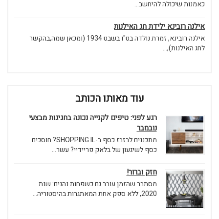
כאמנות שיכולה להיחשב...
אילנה רובינא ילידת חג האילנות
אילנה רובינא, זמרת נולדה בט"ו בשבט 1934 (ומכאן שמה,בהקשר
לחג האילנות),...
עוד מאותו הכותב
רגע לפני: טיפים לקנייה נכונה בחגיגות מבצעי
נובמבר
מתכננים לבזבז כסף ב-SHOPPING IL? חוסכים
כסף לשיגעון של בלאק פריידיי? עשר...
חזק וברור!
מסתבר שהזמן עובר גם כשפחות נהנים: שנת
2020, ללא ספק אחת המאתגרות בהיסטוריה...