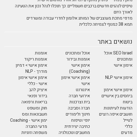
טיפים לנהגים חדשים ברכבים חשמליים: כך תוכלו לנהל נכון את הטעינה
לאורך היום
מדפי מתכת מעוצבים של המותג אלומון לחדרי עבודה ומשרדים
תמא 38 כמנוף לצמיחה כלכלית
נושאים באתר
SEO Israel אוכל
אוכל ומתכונים
אומנות
ומתכונים
אומנות ובידור
אומנות ריקוד
אימון אישי
אימון אישי
אימון אישי > דמיון
(Coaching)
מודרך - NLP
אימון אישי NLP
אימון אישי אימון
אימון אישי אימון
אישי
אישי - כללי
אימון אישי אימון
אינטרנט
איציק להב
ביחסים בין אישיים
אירועי חברה
בידור ופנאי
ביטוח
בית וצרכנות
בריאות ורפואה
הודעות לעיתונות
חברה וסביבה
חוק ומשפט
חושבים איפה רוצים
חינוך ולימודים
חשבונאות ומס
לטייל
יופי וטיפוח
ימון אישי - Coaching
כללי
כתיבה יצירתית
מדעי החברה
מדעים
מחשבים וטכנולגיה
משפחה וזוגיות