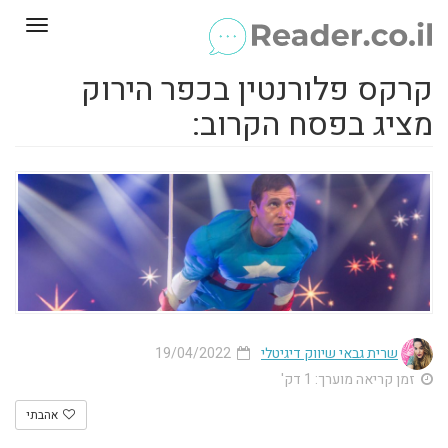
Toggle
gation
קרקס פלורנטין בכפר הירוק
מציג בפסח הקרוב:
שרית גבאי שיווק דיגיטלי
19/04/2022
זמן קריאה מוערך: 1 דק'
אהבתי