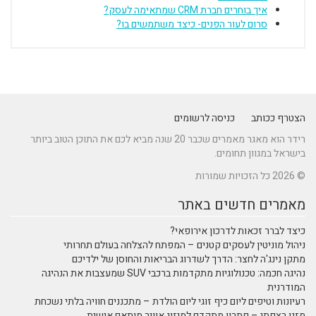
איך בוחרים חברת CRM שמתאימה לעסק?
סרום לעור הפנים- כיצד משתמשים בו?
הצטרף ככותב
כניסה לרשומים
רידר הוא מאגר מאמרים שכבר 20 שנה מביא לכם את התוכן הטוב ביותר
בישראל במגוון תחומים.
© 2026 כל הזכויות שמורות
מאמרים חדשים באתר
כיצד לברר זכאות לדרכון אירופאי?
ניהול מוניטין לעסקים קטנים – המפתח להצלחה בעולם תחרותי
מתקן נינג'ה לחצר: הדרך לשדרוג הבריאות והחוסן של ילדיכם
נהיגה חכמה: טכנולוגיות מתקדמות ברכבי SUV שמעצבות את הנהיגה
המודרנית
רעיונות וטיפים ליום כיף זוגי ליום הולדת – מתכננים חוויה בלתי נשכחת
מזגן רצפתי – פתרון מתקדם למיזוג אוויר מותאם אישית