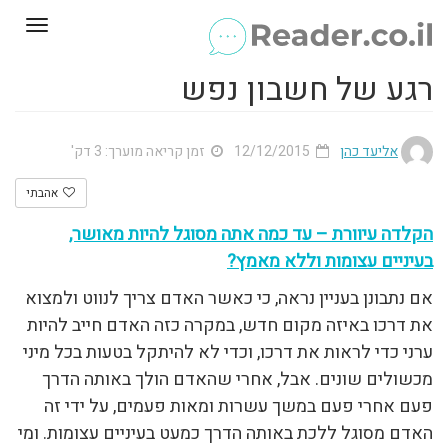
Toggle
gation
רגע של חשבון נפש
אליעד כהן
12/12/2015
זמן קריאה מוערך: 3 דק'
אהבתי
הקלדה עיוורת – עד כמה אתה מסוגל להיות מאושר,
בעיניים עצומות וללא מאמץ?
אם נתבונן בעניין נראה, כי כאשר האדם צריך לנווט ולמצוא
את דרכו באיזה מקום חדש, במקרה כזה האדם חייב להיות
ערני כדי לראות את דרכו, וכדי לא להיתקל בטעות בכל מיני
מכשולים שונים. אבל, אחרי שהאדם הולך באותה הדרך
פעם אחרי פעם במשך עשרות ומאות פעמים, על ידי זה
האדם מסוגל ללכת באותה הדרך כמעט בעיניים עצומות. ומי