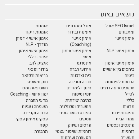
נושאים באתר
SEO Israel אוכל
אוכל ומתכונים
אומנות
ומתכונים
אומנות ובידור
אומנות ריקוד
אימון אישי
אימון אישי
אימון אישי > דמיון
(Coaching)
מודרך - NLP
אימון אישי NLP
אימון אישי אימון
אימון אישי אימון
אישי
אישי - כללי
אימון אישי אימון
אינטרנט
איציק להב
ביחסים בין אישיים
אירועי חברה
בידור ופנאי
ביטוח
בית וצרכנות
בריאות ורפואה
הודעות לעיתונות
חברה וסביבה
חוק ומשפט
חושבים איפה רוצים
חינוך ולימודים
חשבונאות ומס
לטייל
יופי וטיפוח
ימון אישי - Coaching
כללי
כתיבה יצירתית
מדעי החברה
מדעים
מחשבים וטכנולגיה
משפחה וזוגיות
נופש ותיירות
ספורט וכושר גופני
עבודה וקריירה
עמוד הבית
עסקים
עסקים אימון עסקי
פיננסים וכספים
פרסום ושיווק
קפה
רוחניות
רוחניות ושיפור עצמי
תחבורה
תעשייה
תקשורת ועיתונות