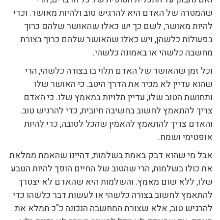
שהמטרה של האדם היא להרגיש טוב ולהיות מאושר. וכדי
להיות מאושר, לשם כך יש כאלו שהאושר שלהם כרוך
בפעולות כלשהן, ויש כאלו שהאושר שלהם כרוך בצורת
מחשבה כלשהי או באמונה כלשהי.
וכל זמן שהאושר של האדם תלוי בו בצורה כלשהי, הרי
שהוא עדיין לא מכיר את הדרך היטב. כי האושר שלו
ותחושת הטוב שלו, עדיין תלויות במאמץ שלו. כי האדם
צריך להתאמץ לחשוב בחשיבה חיובית, כדי להרגיש טוב.
והאדם צריך להתאמץ להאמין שהכל לטובה, כדי להיות
אופטימי ושמח.
אבל מי שהוא דבק באמת בשלמות, דהיינו שהאמת ממלאת
את כולו בשלמות, הרי שהטוב של החיים הופך להיות הטבע
שלו, ללא שום מאמץ. והשלמות היא שהאדם לא יצטרך
להתאמץ לחשוב בצורה כלשהי או לעשות דבר כלשהו כדי
להרגיש טוב, אלא שצורת המחשבה הנכונה כ"כ תמלא את