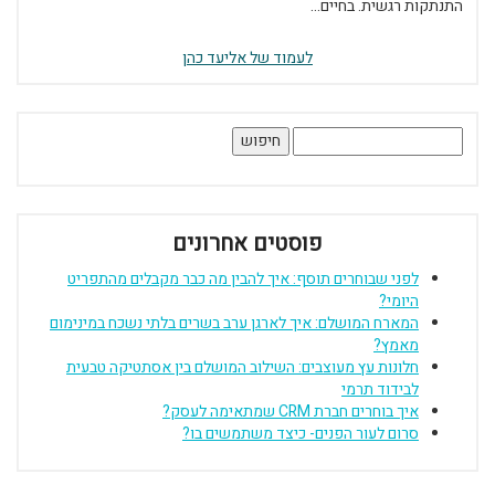
התנתקות רגשית. בחיים...
לעמוד של אליעד כהן
חיפוש:
פוסטים אחרונים
לפני שבוחרים תוסף: איך להבין מה כבר מקבלים מהתפריט
היומי?
המארח המושלם: איך לארגן ערב בשרים בלתי נשכח במינימום
מאמץ?
חלונות עץ מעוצבים: השילוב המושלם בין אסתטיקה טבעית
לבידוד תרמי
איך בוחרים חברת CRM שמתאימה לעסק?
סרום לעור הפנים- כיצד משתמשים בו?