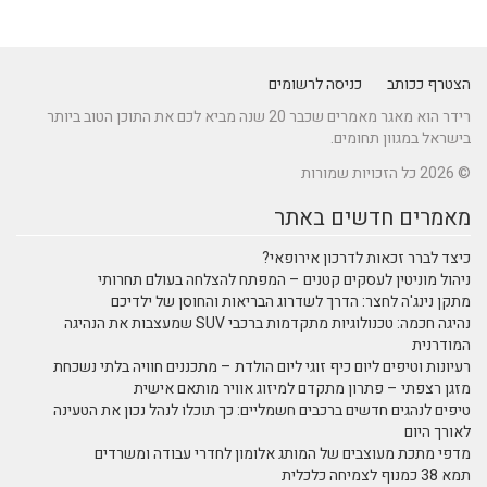
הצטרף ככותב
כניסה לרשומים
רידר הוא מאגר מאמרים שכבר 20 שנה מביא לכם את התוכן הטוב ביותר
בישראל במגוון תחומים.
© 2026 כל הזכויות שמורות
מאמרים חדשים באתר
כיצד לברר זכאות לדרכון אירופאי?
ניהול מוניטין לעסקים קטנים – המפתח להצלחה בעולם תחרותי
מתקן נינג'ה לחצר: הדרך לשדרוג הבריאות והחוסן של ילדיכם
נהיגה חכמה: טכנולוגיות מתקדמות ברכבי SUV שמעצבות את הנהיגה
המודרנית
רעיונות וטיפים ליום כיף זוגי ליום הולדת – מתכננים חוויה בלתי נשכחת
מזגן רצפתי – פתרון מתקדם למיזוג אוויר מותאם אישית
טיפים לנהגים חדשים ברכבים חשמליים: כך תוכלו לנהל נכון את הטעינה
לאורך היום
מדפי מתכת מעוצבים של המותג אלומון לחדרי עבודה ומשרדים
תמא 38 כמנוף לצמיחה כלכלית