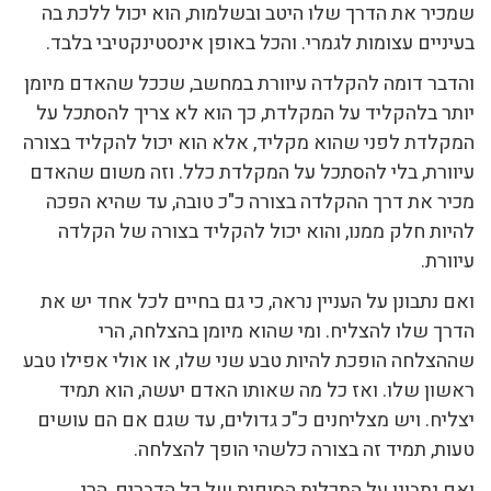
שמכיר את הדרך שלו היטב ובשלמות, הוא יכול ללכת בה
בעיניים עצומות לגמרי. והכל באופן אינסטינקטיבי בלבד.
והדבר דומה להקלדה עיוורת במחשב, שככל שהאדם מיומן
יותר בלהקליד על המקלדת, כך הוא לא צריך להסתכל על
המקלדת לפני שהוא מקליד, אלא הוא יכול להקליד בצורה
עיוורת, בלי להסתכל על המקלדת כלל. וזה משום שהאדם
מכיר את דרך ההקלדה בצורה כ"כ טובה, עד שהיא הפכה
להיות חלק ממנו, והוא יכול להקליד בצורה של הקלדה
עיוורת.
ואם נתבונן על העניין נראה, כי גם בחיים לכל אחד יש את
הדרך שלו להצליח. ומי שהוא מיומן בהצלחה, הרי
שההצלחה הופכת להיות טבע שני שלו, או אולי אפילו טבע
ראשון שלו. ואז כל מה שאותו האדם יעשה, הוא תמיד
יצליח. ויש מצליחנים כ"כ גדולים, עד שגם אם הם עושים
טעות, תמיד זה בצורה כלשהי הופך להצלחה.
ואם נתבונן על התכלית הסופית של כל הדברים, הרי