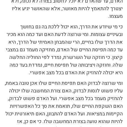
האדם, עד שהאדם לא יוכל לחשוב בצורה לא נכונה, ולא
יצטרך להתאמץ להיות מאושר, אלא שהאושר יגיע אליו
מעצמו.
כי מי שיודע את הדרך, הוא יכול ללכת בה גם בחושך
ובעיניים עצומות. ומי שרוצה לדעת האם ועד כמה הוא מכיר
את הדרך שלו בחיים, הרי שהמבחן האמיתי של הדרך, היא
עד כמה תפיסת החיים של האדם, מחזיקה מעמד גם במצבי
קיצון. כי חוזקה של השרשרת, נמדד לפי החוליה החלשה
שלה. וחוזקה ויציבותה של תפיסת חיים, נמדדת בעד כמה
היא יכולה להחזיק את האדם בכל מצב אפשרי.
ומי שרוצה לבדוק האם תפיסת החיים שלו אכן טובה באמת,
עליו פשוט לנסות לבדוק, האם צורת המחשבה שלו יכולה
להחזיק מעמד בכל מצב אפשרי. ועל האדם פשוט לבדוק,
האם השקפת החיים שלו, תואמת את סך כל האפשרויות
הקיימות במציאות. ועל האדם להתבונן, האם תיאורטית יכול
להיות שהוא טועה בצורת המחשבה שלו. כי אם כן, אז