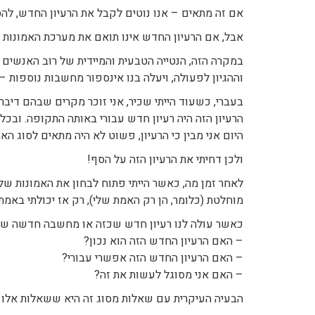
אם זה מתאים – אנו נוטים לקבל את הרעיון החדש, להס
אבל, אם הרעיון החדש אינו תואם את מערכת האמונות 
במקרה הזה, הנטייה הטבעית והמיידית של רוב האנשים 
וההגיון לפעולה, ויעלה בנו אינספור מחשבות נוספות – 
בעברי, כשעוד הייתי שכיר, אני זוכר מקרים שבהם דיב
הרעיון הזה היה רעיון חדש עבורי באותה התקופה. ובכל
היום אני מבין כי הרעיון, פשוט לא היה מתאים לסוג ה
ולכן דחיתי את הרעיון הזה על הסף!
לאחר זמן מה, כאשר הייתי פתוח לבחון את האמונות שלי
מוחלטת (כלומר, הן רק האמת שלי), רק אז יכולתי באמת
כאשר עולה לנו רעיון חדש שכזה או מחשבה חדשה שאי
– האם הרעיון החדש הזה הוא נכון?
– האם הרעיון החדש הזה אפשרי עבורי?
– האם אני מסוגל לעשות את זה?
הבעיה העיקרית עם שאלות מסוג זה היא ששאלות אלו מ