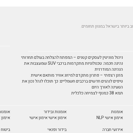
ניהול מוניטין לעסקים קטנים – המפתח להצלחה בעולם תחרותי
נהיגה חכמה: טכנולוגיות מתקדמות ברכבי SUV שמעצבות את
הנהיגה המודרנית
מזגן רצפתי – פתרון מתקדם למיזוג אוויר מותאם אישית
טיפים לנהגים חדשים ברכבים חשמליים: כך תוכלו לנהל נכון את
הטעינה לאורך היום
תמא 38 כמנוף לצמיחה כלכלית
אומנות
אומנות ובידור
אומנות
אימון אישי NLP
אימון אישי אימון אישי
אימון 
אירועי חברה
בידור ופנאי
ביטוח