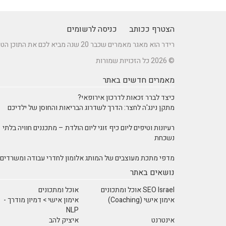
הצטרף ככותב
כניסה לרשומים
רידר הוא מאגר מאמרים שכבר 20 שנה מביא לכם את התוכן הטוב ביותר בישראל במגוון תחומים.
© 2026 כל הזכויות שמורות
מאמרים חדשים באתר
כיצד לברר זכאות לדרכון אירופאי?
מתקן נינג'ה לחצר: הדרך לשדרוג הבריאות והחוסן של ילדיכם
רעיונות וטיפים ליום כיף זוגי ליום הולדת – מתכננים חוויה בלתי
נשכחת
מדפי מתכת מעוצבים של המותג אלומון לחדרי עבודה ומשרדים
נושאים באתר
SEO Israel אוכל ומתכונים
אוכל ומתכונים
אימון אישי (Coaching)
אימון אישי > דמיון מודרך -
NLP
אינטרנט
איציק להב