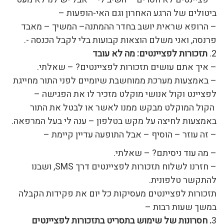
ביטולים של הרגע האחרון וגם האי-הופעות –
– הרופא שראית יושב בחדר ההמתנה– המשיך – מאבד
פרנסה, ואני משלם הוצאות קבועות בלי לקבל הכנסה -.
2.
תזכורות לפציינטים:
מה לא עובד
– איך אתם עושים תזכורות לפציינטים? – שאלתי.
– באמצעות מערכת ממוחשבת שיומיים לפני התור מחייגת
לפציינט וקול אנושי מוקלט מזכיר לו את הפגישה –
הקול המוקלט מבקש ממנו לאשר או לבטל את התור
באמצעות לחיצה על מקש בטלפון – ענה לי בעל המרפאה.
– זה עוזר – הוסיף – אבל התופעה עדיין קיימת –
– מה עוד ניסיתם? – שאלתי.
– חזרנו לשלוח תזכורות לפציינטים דרך SMS, ושבנו
להתקשר טלפונית.
תזכורות לפציינטים מעסיקות כל יום את פקידות הקבלה
במשך שעות רבות –
3
. חסרונות של שימוש בתסריט בתזכורות לפציינטים