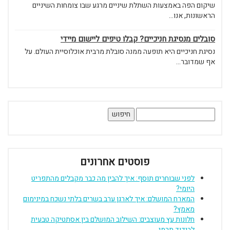
שיקום הפה באמצעות השתלת שיניים מרגע שבו צומחות השיניים
הראשונות, אנו...
סובלים מנסיגת חניכיים? קבלו טיפים ליישום מיידי
נסיגת חניכיים היא תופעה ממנה סובלת מרבית אוכלוסיית העולם. על
אף שמדובר...
חיפוש:
פוסטים אחרונים
לפני שבוחרים תוסף: איך להבין מה כבר מקבלים מהתפריט
היומי?
המארח המושלם: איך לארגן ערב בשרים בלתי נשכח במינימום
מאמץ?
חלונות עץ מעוצבים: השילוב המושלם בין אסתטיקה טבעית
לבידוד תרמי