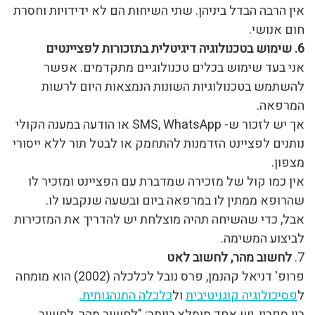
אין הרבה הבדל ביניהן. שתי השיחות הם לא ידידויות וחסרת
חום אנושי.
6. שימוש בטכנולוגיה דיגיטלית בתזכורות לפציינטים
אני בעד שימוש בכלים טכנולוגיים מתקדמים. אפשר
להשתמש בטכנולוגיות השונות הנמצאות היום לרשות
המרפאה.
אך יש לזכור ש- SMS, WhatsApp או הודעה במענה הקולי
נותנים לפציינט הזדמנות להתחמק או לבטל תור ללא ייסורי
מצפון.
אין כמו קול של מזכירה שמדברת עם הפציינט ומזכיר לו
שהרופא ממתין לו במרפאה ביום ובשעה שנקבעו לו.
אבל, כדי שהשיחה תהיה מוצלחת יש להדריך את המזכירות
לביצוע המשימה.
7.
לחשוב מהר, לחשוב לאט
פרופ' דניאל קהנמן, פרס נובל לכלכלה (2002) הוא מומחה
ל
פסיכולוגיה קוגניטיבית
ול
כלכלה התנהגותית.
בין ספריו, יש אחד מומלץ ביותר: "לחשוב מהר, לחשוב