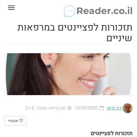
Toggle
gation
תזכורות לפציינטים במרפאות
שיניים
דוד גרוס
13/03/2020
זמן קריאה מוערך: 5 דק'
אהבתי
תזכורות לפציינטים