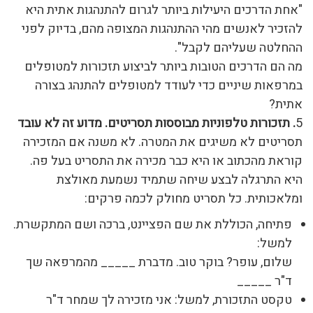
"אחת הדרכים היעילות ביותר לגרום להתנהגות אתית היא
להזכיר לאנשים מהי ההתנהגות המצופה מהם, בדיוק לפני
ההחלטה שעליהם לקבל".
מה הם הדרכים הטובות ביותר לביצוע תזכורות למטופלים
במרפאות שיניים כדי לעודד למטופלים להתנהג בצורה
אתית?
5
. תזכורות טלפוניות מבוססות תסריטים. מדוע זה לא עובד
תסריטים לא משיגים את המטרה. לא משנה אם המזכירה
קוראת מהכתוב או היא כבר מכירה את התסריט בעל פה.
היא התרגלה לבצע שיחה שתמיד נשמעת מאולצת
ומלאכותית. כל תסריט מחולק לכמה פרקים:
פתיחה, הכוללת את שם הפציינט, ברכה ושם המתקשרת.
למשל:
שלום, עופר? בוקר טוב. מדברת _____ מהמרפאה שך
ד"ר _____
טקסט התזכורת, למשל: אני מזכירה לך שמחר ד"ר