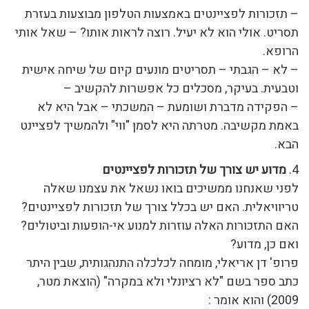
– תזכורות לפציינטים באמצעות הטלפון מבוצעות בעזרת
תסריט. אולי הוא לא יעיל. רוצה לראות אותו? – שאל אותי
הרופא.
– לא – הגבתי – תסריטים מונעים קיום של שיחה אישית
וטבעית. בעיקר, מסכלים כל אפשרות להקשיב –
– הפקידה מדברת ושומעת – המשכתי – אבל היא לא
באמת מקשיבה. מטרתה היא לסמן "ווי" ולהמשיך לפציינט
הבא.
4.
מדוע יש צורך של תזכורות לפציינטים
לפני שאנחנו ממשיכים בואו נשאל את עצמנו שאלה
טריוויאלית. האם יש בכלל צורך של תזכורות לפציינטים?
האם התזכורות האלה עוזרות למנוע אי-הופעות וביטולים?
ואם כן, מדוע?
פרופ' דן אריאלי, מומחה לכלכלה התנהגותית, שבין היתר
כתב ספר בשם "לא רציונלי ולא במקרה" (הוצאת מטר,
2009) והוא אומר :