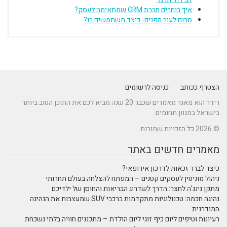
איך בוחרים חברת CRM שמתאימה לעסק?
סרום לעור הפנים- כיצד משתמשים בו?
הצטרף ככותב
כניסה לרשומים
רידר הוא מאגר מאמרים שכבר 20 שנה מביא לכם את התוכן הטוב ביותר
בישראל במגוון תחומים.
© 2026 כל הזכויות שמורות
מאמרים חדשים באתר
כיצד לברר זכאות לדרכון אירופאי?
ניהול מוניטין לעסקים קטנים – המפתח להצלחה בעולם תחרותי
מתקן נינג'ה לחצר: הדרך לשדרוג הבריאות והחוסן של ילדיכם
נהיגה חכמה: טכנולוגיות מתקדמות ברכבי SUV שמעצבות את הנהיגה
המודרנית
רעיונות וטיפים ליום כיף זוגי ליום הולדת – מתכננים חוויה בלתי נשכחת