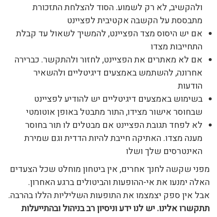
ולהקשיב, לא רק לשמוע. הסוד להצלחת התזכורת
מתבססת על הקשבה אקטיבית לפציינט
אם יש היסוס מצד הפציינט, להמשיך לשאול עד קבלת
התחייבות מצדו
אם לא מאתרים את הפציינט, לחזור ולהתקשר. כברירה
אחרונה, להשתמש באמצעים דיגיטליים ולהשאיר
הודעות
בשימוש באמצעים דיגיטליים יש להודיע לפציינט
שבחוסר אישור מצידו, התור מתבטל באופן אוטומטי
לא לפחד תגובת הפציינט אם מבטלים לו תור בחוסר
מענה מצדו. האתיקה חייבת להיות הדדית וגם שמירת
האינטרסים שלך ושלו
מפני שקשה לחנך אחרים, אין ביטחון מוחלט שכל הצעדים
האלה ימנעו את אי-ההופעות והביטולים ברגע האחרון.
אבל אין ספק יצמצמו את התופעות השליליות הללו בהרבה.
תתקשרו אלינו. יש לנו ידע וניסיון רב בניהול ובהתייעלות