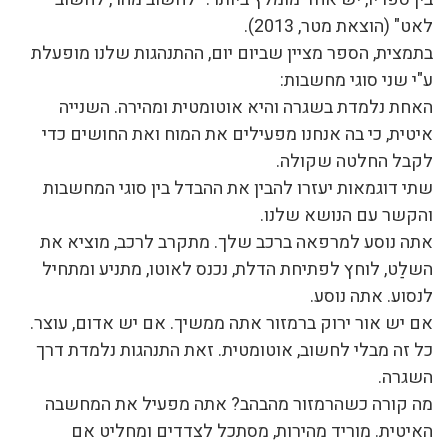
לאט" (הוצאת מטר, 2013).
בתמצית, הספר מציין שביום יום, ההתנהגות שלנו מופעלת
ע"י שני סוגי מחשבות:
האחת נלמדת בשגרה והיא אוטומטית ומהירה. השנייה
איטית, כי בה אנחנו מפעילים את המוח ואת החושים כדי
לקבל החלטה שקולה.
שתי דוגמאות יעזרו להבין את ההבדל בין סוגי המחשבות
והקשר עם הנושא שלנו.
אתה נוסע למרפאה ברכב שלך. מתקרב לרכב, מוציא את
השלַט, לוחץ לפתיחת הדלת, נכנס לאוטו, מתניע ומתחיל
לנסוע. אתה נוסע.
אם יש אור ירוק ברמזור אתה ממשיך. אם יש אדום, עוצר.
כל זה מבלי לחשוב, אוטומטית. זאת התנהגות נלמדת דרך
השגרה.
מה קורה כשהרמזור מהבהב? אתה מפעיל את המחשבה
האיטית. מוריד מהירות, מסתכל לצדדים ומחליט אם