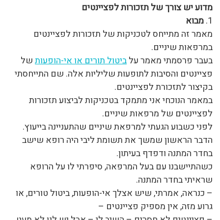
מדוע יש צורך של תזכורות לפציינטים
1.
מבוא
מאמר זה מתייחס לטכניקות של תזכורות לפציינטים
במרפאות שיניים.
בעבר פרסמתי מאמר על
ביטול תורים או אי-הופעות
של
פציינטים והסיבות לתופעות שליליות אלה. שם התייחסתי
בקיצור לתזכורת לפציינטים.
במאמר הנוכחי אני מתמקד בטכניקות לביצוע תזכורות
לפציינטים של מרפאות שיניים.
לפני כשבוע הגעתי למרפאת שיניים שהתעניינה בייעוץ.
הדבר הראשון שמשך את תשומת ליבי היה רופא שישב
בחדר המתנה ודפדף בעיתון.
כשהתיישבנו עם בעל המרפאה, סיפרתי לו על הרופא
שראיתי בחדר המתנה.
– כנראה, אמרתי, שיש אצלך אי-הופעות, ביטול טורים, או
גרוע מזה, אין מספיק פציינטים –
– פציינטים לא חסרים – השיב לי – אבל יש לנו לא מעט