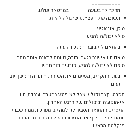
__________
מחכה לך בשעה ______ במרפאה שלנו.
תשובה של הפציינט שיכולה להיות:
o כן, אני אגיע
o לא יכול/ה להגיע
בהתאם לתשובה, המזכירה עונה:
o אם יש אישור הגעה: תודה, נשמח לראות אותך מחר
o אם לא יכול/ה להגיע, קובעים תור חדש
בשני המקרים, מסיימים את השיחה: – תודה והמשך יום
נעים-
תסריט קצר וקולע. אבל לא פוגע במטרה. עובדה, יש
אי-הופעות וביטולים של הרגע האחרון.
התסריט המתואר מסביר לנו למה יש מערכות ממוחשבות
שמנסים להחליף את התזכורות של המזכירות בשיחה
מוקלטת מראש.