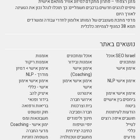
מזגן רצפתי – פתרון מתקדם למיזוג אוויר מותאם אישית
טיפים לנהגים חדשים ברכבים חשמליים: כך תוכלו לנהל נכון את הטעינה
לאורך היום
מדפי מתכת מעוצבים של המותג אלומון לחדרי עבודה ומשרדים
תמא 38 כמנוף לצמיחה כלכלית
נושאים באתר
SEO Israel אוכל
אוכל ומתכונים
אומנות
ומתכונים
אומנות ובידור
אומנות ריקוד
אימון אישי
אימון אישי
אימון אישי > דמיון
(Coaching)
מודרך - NLP
אימון אישי NLP
אימון אישי אימון
אימון אישי אימון
אישי
אישי - כללי
אימון אישי אימון
אינטרנט
איציק להב
ביחסים בין אישיים
אירועי חברה
בידור ופנאי
ביטוח
בית וצרכנות
בריאות ורפואה
הודעות לעיתונות
חברה וסביבה
חוק ומשפט
חושבים איפה רוצים
חינוך ולימודים
חשבונאות ומס
לטייל
יופי וטיפוח
ימון אישי - Coaching
כללי
כתיבה יצירתית
מדעי החברה
מדעים
מחשבים וטכנולגיה
משפחה וזוגיות