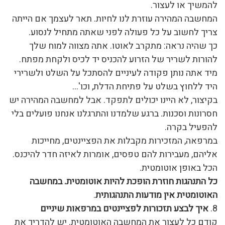
להמשיך או לעצור.
המחשבה המהירה עוזרת לנו לחיות. תאר לעצמך אם הייתה
צריך לחשוב על כל פעולה לפני שאתה מתחיל לנסוע.
כך שהיה נראה: מתקרב לאוטו. אתה מצווה למוח שלך
להורות לשריר של הזרוע להכניס יד לכיס ולקחת מפתח.
מיד אתה נותן פקודה לעיניים להסתכל על השלט ולשרירי
היד ללחוץ בשלט על פתיחת הדלת, וכו'…
בקיצור, לא היינו יכולים לתפקד. אבל למחשבה המהירה יש
חסרונות וסכנות. ברגע שלמדנו והתרגלנו אנחנו פועלים בלי
להפעיל בקרה.
במרפאה, המזכירות מקבלות את הפציינטים, מחייכות
אליהם, מעבירות להם טפסים, אומרות לאיזה חדר להיכנס.
הכל באופן אוטומטית.
כל התנהגות חוזרת הופכת להיות אוטומטית. במחשבה
האוטומטית אין מודעות התנהגותית
.
8.
איך לבצע תזכורות לפציינטים במרפאות שיניים
קודם כל לעצור את המחשבה האוטומטית. יש להדריך את