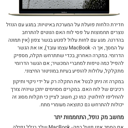
חדירת הלחות פועלת על המערכת באיטיות: במגע עם הנוזל
נוצרים תחמוצות על פסי לוח האם הנוטים להתרחב
בהדרגה. מגע עם לחות עלול לפגוע בגשר צפון (אין תמונה
על המסך, אך ה- MacBook עצמו עובד), או את הגשר
הדרומי. במקרה האחרון, בכדי שתתרחש תקלה, מספיק
להפיל כמה טיפות למחברי המכשיר; אם הגשר הדרומי
מתקלקל, עלולות להופיע בעיות במוניטור החיצוני.
במקרה זה ניתן לבטל את התקלה רק על ידי ניקוי ותיקון
רכיבים של לוח האם. במקרים מסוימים יתכן שיהיה צורך
להחליפו לחלוטין. כמו כן, חשוב לציין כי תקלות מסוג זה
יכולות להתרחש גם כתוצאה מעומרי מתח.
מחשב מק נופל, התחממות יתר
אם המסך אינו פועל במק- MacBook שלך בגלל נפילה