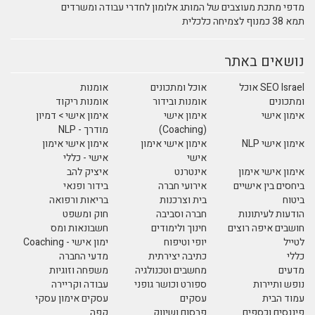
מדפי מתכת מעוצבים של המותג אלומון לחדרי עבודה ומשרדים
תמא 38 כמנוף לצמיחה כלכלית
נושאים באתר
SEO Israel אוכל
אוכל ומתכונים
אומנות
ומתכונים
אומנות ובידור
אומנות ריקוד
אימון אישי
אימון אישי
אימון אישי > דמיון
(Coaching)
מודרך - NLP
אימון אישי NLP
אימון אישי אימון
אימון אישי אימון
אישי
אישי - כללי
אימון אישי אימון
אינטרנט
איציק להב
ביחסים בין אישיים
אירועי חברה
בידור ופנאי
ביטוח
בית וצרכנות
בריאות ורפואה
הודעות לעיתונות
חברה וסביבה
חוק ומשפט
חושבים איפה רוצים
חינוך ולימודים
חשבונאות ומס
לטייל
יופי וטיפוח
ימון אישי - Coaching
כללי
כתיבה יצירתית
מדעי החברה
מדעים
מחשבים וטכנולגיה
משפחה וזוגיות
נופש ותיירות
ספורט וכושר גופני
עבודה וקריירה
עמוד הבית
עסקים
עסקים אימון עסקי
פיננסים וכספים
פרסום ושיווק
קפה