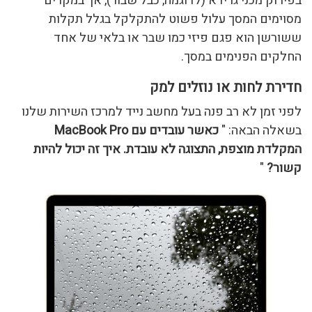
בפירוק מכני גרידא (לדוגמה, כבל שבור), אך במקרים
מסוימים המסך עלול פשוט להתקלקל בגלל תקלות
ששורשן הוא פגם פיזי כמו שבר או בלאי של אחד
החלקים הפנימים במסך.
חדירת לחות או נוזלים למק
לפני זמן לא רב פנה בעל מחשב נייד למרכז השירות שלנו
בשאלה הבאה: "
כאשר עובדים עם MacBook Pro
המקלדת מוצפת, התצוגה לא עובדת. איך זה יכול להיות
קשור?
"