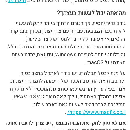
(החלפת ציפ כרטיס המסך) של המתאם הגרפי ב
תיקון מק
.
מה אתה יכול לעשות בעצמך?
גורם נדיר יחסית, אך הגורם הדחוף ביותר לתקלה עשוי
להיות כיבוי הצג בעת עבודה עם צג חיצוני, מכיוון שבמקרה
זה (אם אי אפשר להתחבר למסך של צד שלישי),
המשתמש מאבד את היכולת לשנות את מצב התצוגה. כלל
זה רלוונטי יותר לסביבת Windows, עם זאת, יתכנו בעיות
תצוגה של macOS.
על מנת לבטל תקלה זו, יש צורך לאתחל במצב בטוח
ולהשבית את התרגום הכפוי של התמונה לתצוגה חיצונית.
אם הבעיה עדיין מורגשת או שתצוגת המכשיר לא נדלקת
אפילו במהלך האתחול, עליך לאפס את SMC ו- PRAM.
תוכלו גם לברר כיצד לעשות זאת באתר שלנו
.
https://www.macfix.co.il/
אם לא ניתן לתקן את הבעיה בעצמך, יש צורך להעביר אותה