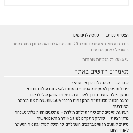
הצטרף ככותב
כניסה לרשומים
רידר הוא מאגר מאמרים שכבר 20 שנה מביא לכם את התוכן הטוב ביותר
בישראל במגוון תחומים.
© 2026 כל הזכויות שמורות
מאמרים חדשים באתר
כיצד לברר זכאות לדרכון אירופאי?
ניהול מוניטין לעסקים קטנים – המפתח להצלחה בעולם תחרותי
מתקן נינג'ה לחצר: הדרך לשדרוג הבריאות והחוסן של ילדיכם
נהיגה חכמה: טכנולוגיות מתקדמות ברכבי SUV שמעצבות את הנהיגה
המודרנית
רעיונות וטיפים ליום כיף זוגי ליום הולדת – מתכננים חוויה בלתי נשכחת
מזגן רצפתי – פתרון מתקדם למיזוג אוויר מותאם אישית
טיפים לנהגים חדשים ברכבים חשמליים: כך תוכלו לנהל נכון את הטעינה
לאורך היום