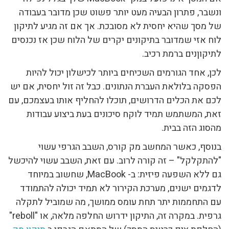
ונשבר, פתרון הבעיה מעט יותר פשוט שכן מדובר בעבודה
של מסך שהיא יחסית לא מסובכת. אך אם זה מגיע לתיקון
לוח אזי שמדובר בתיקונים יקרים של הלוח שכן אז נכנסים
לתיקוןנים ברמת רכיב.
לכן, אחד הגורמים השכיחים ביותר לכישלון יכול להיות
הפסקה בלולאת העברת הנתונים. כבל זה זול יחסית, אם יש
לכם את הכלים הדרושים, תוכלו להחליף אותו בעצמכם, עם
זאת, המשתמש תמיד לוקח סיכונים בעת ביצוע עבודות
מהסוג הזה בבית.
בנוסף, כאשר המחשב מק קורס, השבב הגרפי עשוי
"להתקלקל" – זה קורה לרוב. עם זאת, השבב עשוי להיכשל
גם ללא השפעה פיזית: ב- MacBook, שחשוב במיוחד
לדגמים ישנים, מערכת הקירור לא תמיד יכולה להתמודד
עם התחממות יתר תחת עומס ממושך, מה שמוביל לתקלה
גרפית. במקרה זה, התיקון ידרוש החלפה מלאה, או "reboll"