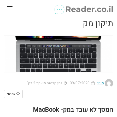
Toggle
gation
תיקון מק
מוטי
09/07/2020
זמן קריאה מוערך: 2 דק'
אהבתי
המסך לא עובד במק- MacBook