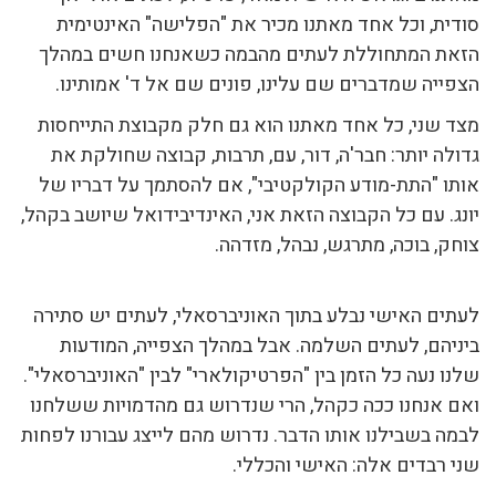
סודית, וכל אחד מאתנו מכיר את "הפלישה" האינטימית
הזאת המתחוללת לעתים מהבמה כשאנחנו חשים במהלך
הצפייה שמדברים שם עלינו, פונים שם אל ד' אמותינו.
מצד שני, כל אחד מאתנו הוא גם חלק מקבוצת התייחסות
גדולה יותר: חבר'ה, דור, עם, תרבות, קבוצה שחולקת את
אותו "התת-מודע הקולקטיבי", אם להסתמך על דבריו של
יונג. עם כל הקבוצה הזאת אני, האינדיבידואל שיושב בקהל,
צוחק, בוכה, מתרגש, נבהל, מזדהה.
לעתים האישי נבלע בתוך האוניברסאלי, לעתים יש סתירה
ביניהם, לעתים השלמה. אבל במהלך הצפייה, המודעות
שלנו נעה כל הזמן בין "הפרטיקולארי" לבין "האוניברסאלי".
ואם אנחנו ככה כקהל, הרי שנדרוש גם מהדמויות ששלחנו
לבמה בשבילנו אותו הדבר. נדרוש מהם לייצג עבורנו לפחות
שני רבדים אלה: האישי והכללי.