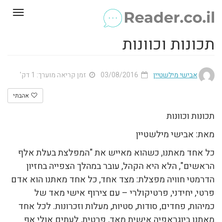
Toggle
gation
תכונות וכוונות
אבישי מילשטיין
03/08/2016
זמן קריאה מוערך: 1 דק'
אהבתי
תכונות וכוונות
מאת: אבישי מילשטיין
כל אחד מאתנו, כשהוא מאייש את "המפלצת בעלת אלף
הראשים", הלא היא הקהל, עובר במהלך הצפייה בחזיון
הדרמטי חוויה מפצלת: מצד אחד, כל אחד מאתנו הוא אדם
פרטי, יחידני, פרטיקולרי – עם צירוף אישי מאד של
כמיהות, פחדים, סודות, סטיות, מעלות וזכרונות. לכל אחד
מאתנו ביוגראפיה אישית מאד, פרטית, לעתים אולי אף