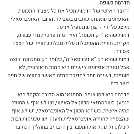
הדרמה כשפה
הרובד האישי של הדמות מכיל את כל מצבור התכונות
והאפיונים שאנחנו כותבים בשבילה. הרובד האוניברסאלי
מיוצג על ידי הרצון שמפעיל אותה.
דמות שהיא "רק תכונות" היא דמות פרטית מדי עבורנו,
מקרית. חוויית ההסתכלות עליה גובלת בחווייה של הצצה
אסורה.
דמות שהיא רק "אוניברסאלית", כלומר רק מתכוונת ורוצה
אבל נטולת אפיונים אישיים היא דמות תיאורטית, לא
מעניינת, כשירה יותר לתפקד כתזה מאשר כחוויה של חיים
בשר ודם.
הדרמה היא כמו שפה. המחזאי הוא הדובר והקהל הוא
הנמען. כשהמחזאי מכוון אל האישי, יש לשאוף שהחוויה
תהיה אישית. כשהוא מכוון אל האוניברסאלי, יש לשאוף
שהצפייה לחווייה אוניברסאלית תיענה. יש טכניקות רבות
לשלוט ולתרגל את המעבר בין הרבדים בתהליך הכתיבה