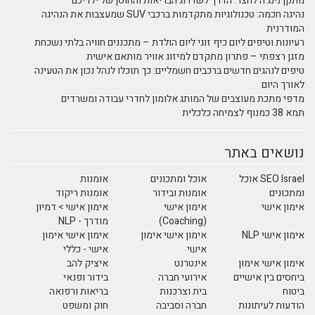
מתקן נינג'ה לחצר: הדרך לשדרוג הבריאות והחוסן של ילדיכם
נהיגה חכמה: טכנולוגיות מתקדמות ברכבי SUV שמעצבות את הנהיגה
המודרנית
רעיונות וטיפים ליום כיף זוגי ליום הולדת – מתכננים חוויה בלתי נשכחת
מזגן רצפתי – פתרון מתקדם למיזוג אוויר מותאם אישית
טיפים לנהגים חדשים ברכבים חשמליים: כך תוכלו לנהל נכון את הטעינה
לאורך היום
מדפי מתכת מעוצבים של המותג אלומון לחדרי עבודה ומשרדים
תמא 38 כמנוף לצמיחה כלכלית
נושאים באתר
SEO Israel אוכל
אוכל ומתכונים
אומנות
ומתכונים
אומנות ובידור
אומנות ריקוד
אימון אישי
אימון אישי
אימון אישי > דמיון
(Coaching)
מודרך - NLP
אימון אישי NLP
אימון אישי אימון
אימון אישי אימון
אישי
אישי - כללי
אימון אישי אימון
אינטרנט
איציק להב
ביחסים בין אישיים
אירועי חברה
בידור ופנאי
ביטוח
בית וצרכנות
בריאות ורפואה
הודעות לעיתונות
חברה וסביבה
חוק ומשפט