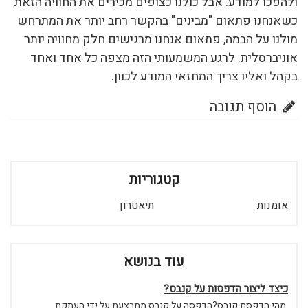
ולהפכו למודע. אבל כולנו כצופים מכירים את החוויה הזאת
כשאנחנו פתאום "מבינים" בהקשר רחב יותר את המתרחש
מולנו על הבמה, פתאום אנחנו מרגישים חלק מחוויה יותר
אוניברסלית. לרגע המשמעותי הזה מצפה כל אחד ואחד
בקהל ואליו צריך המחזאי המודע לכוון.
הוסף תגובה
קטגוריות
אומנות
תיאטרון
עוד בנושא
כיצד ליצור הדפסות על קנבס?
מהי הדפסת קנבס?הדפסה על קנבס מתבצעת על ידי העתקת