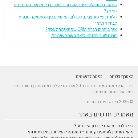
המארח המושלם: איך לארגן ערב בשרים בלתי נשכח במינימום
מאמץ?
חלונות עץ מעוצבים: השילוב המושלם בין אסתטיקה טבעית
לבידוד תרמי
איך בוחרים חברת CRM שמתאימה לעסק?
סרום לעור הפנים- כיצד משתמשים בו?
הצטרף ככותב
כניסה לרשומים
רידר הוא מאגר מאמרים שכבר 20 שנה מביא לכם את התוכן הטוב ביותר
בישראל במגוון תחומים.
© 2026 כל הזכויות שמורות
מאמרים חדשים באתר
כיצד לברר זכאות לדרכון אירופאי?
ניהול מוניטין לעסקים קטנים – המפתח להצלחה בעולם תחרותי