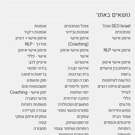
נושאים באתר
SEO Israel אוכל
אוכל ומתכונים
אומנות
ומתכונים
אומנות ובידור
אומנות ריקוד
אימון אישי
אימון אישי
אימון אישי > דמיון
(Coaching)
מודרך - NLP
אימון אישי NLP
אימון אישי אימון
אימון אישי אימון
אישי
אישי - כללי
אימון אישי אימון
אינטרנט
איציק להב
ביחסים בין אישיים
אירועי חברה
בידור ופנאי
ביטוח
בית וצרכנות
בריאות ורפואה
הודעות לעיתונות
חברה וסביבה
חוק ומשפט
חושבים איפה רוצים
חינוך ולימודים
חשבונאות ומס
לטייל
יופי וטיפוח
ימון אישי - Coaching
כללי
כתיבה יצירתית
מדעי החברה
מדעים
מחשבים וטכנולגיה
משפחה וזוגיות
נופש ותיירות
ספורט וכושר גופני
עבודה וקריירה
עמוד הבית
עסקים
עסקים אימון עסקי
פיננסים וכספים
פרסום ושיווק
קפה
רוחניות
רוחניות ושיפור עצמי
תחבורה
תעשייה
תקשורת ועיתונות