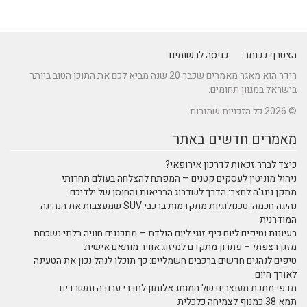
הצטרף ככותב
כניסה לרשומים
רידר הוא מאגר מאמרים שכבר 20 שנה מביא לכם את התוכן הטוב ביותר
בישראל במגוון תחומים.
© 2026 כל הזכויות שמורות
מאמרים חדשים באתר
כיצד לברר זכאות לדרכון אירופאי?
ניהול מוניטין לעסקים קטנים – המפתח להצלחה בעולם תחרותי
מתקן נינג'ה לחצר: הדרך לשדרוג הבריאות והחוסן של ילדיכם
נהיגה חכמה: טכנולוגיות מתקדמות ברכבי SUV שמעצבות את הנהיגה
המודרנית
רעיונות וטיפים ליום כיף זוגי ליום הולדת – מתכננים חוויה בלתי נשכחת
מזגן רצפתי – פתרון מתקדם למיזוג אוויר מותאם אישית
טיפים לנהגים חדשים ברכבים חשמליים: כך תוכלו לנהל נכון את הטעינה
לאורך היום
מדפי מתכת מעוצבים של המותג אלומון לחדרי עבודה ומשרדים
תמא 38 כמנוף לצמיחה כלכלית