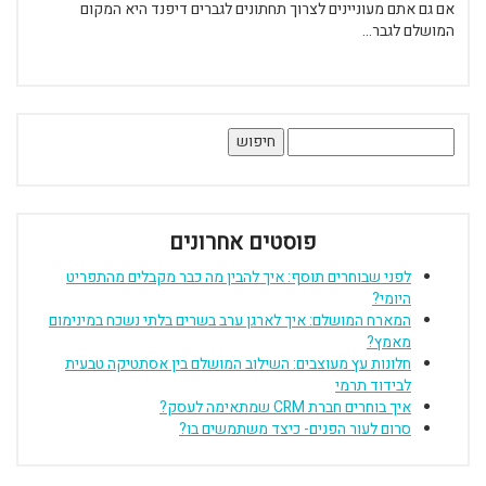
אם גם אתם מעוניינים לצרוך תחתונים לגברים דיפנד היא המקום
המושלם לגבר...
חיפוש:
פוסטים אחרונים
לפני שבוחרים תוסף: איך להבין מה כבר מקבלים מהתפריט
היומי?
המארח המושלם: איך לארגן ערב בשרים בלתי נשכח במינימום
מאמץ?
חלונות עץ מעוצבים: השילוב המושלם בין אסתטיקה טבעית
לבידוד תרמי
איך בוחרים חברת CRM שמתאימה לעסק?
סרום לעור הפנים- כיצד משתמשים בו?