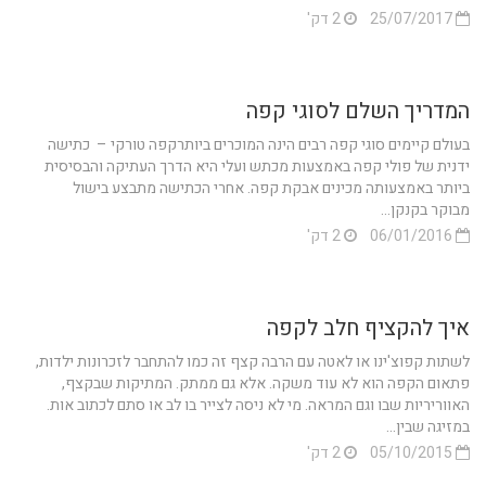
25/07/2017
2 דק'
המדריך השלם לסוגי קפה
בעולם קיימים סוגי קפה רבים הינה המוכרים ביותרקפה טורקי – כתישה
ידנית של פולי קפה באמצעות מכתש ועלי היא הדרך העתיקה והבסיסית
ביותר באמצעותה מכינים אבקת קפה. אחרי הכתישה מתבצע בישול
מבוקר בקנקן...
06/01/2016
2 דק'
איך להקציף חלב לקפה
לשתות קפוצ'ינו או לאטה עם הרבה קצף זה כמו להתחבר לזכרונות ילדות,
פתאום הקפה הוא לא עוד משקה. אלא גם ממתק. המתיקות שבקצף,
האווריריות שבו וגם המראה. מי לא ניסה לצייר בו לב או סתם לכתוב אות.
במזיגה שבין...
05/10/2015
2 דק'