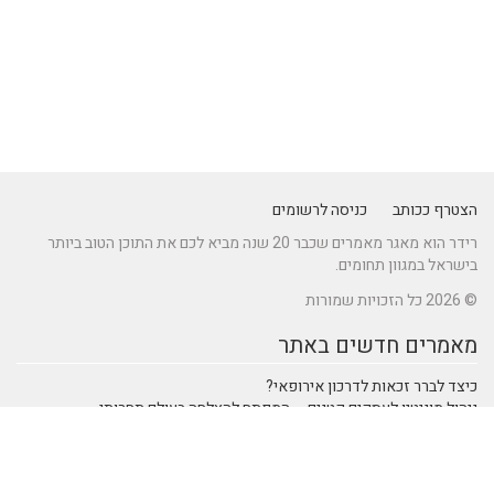
הצטרף ככותב
כניסה לרשומים
רידר הוא מאגר מאמרים שכבר 20 שנה מביא לכם את התוכן הטוב ביותר
בישראל במגוון תחומים.
© 2026 כל הזכויות שמורות
מאמרים חדשים באתר
כיצד לברר זכאות לדרכון אירופאי?
ניהול מוניטין לעסקים קטנים – המפתח להצלחה בעולם תחרותי
מתקן נינג'ה לחצר: הדרך לשדרוג הבריאות והחוסן של ילדיכם
נהיגה חכמה: טכנולוגיות מתקדמות ברכבי SUV שמעצבות את הנהיגה
המודרנית