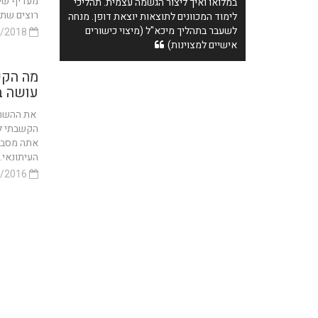
מעדיף שיא
במלואו ואיך ליצור הגשמה עצמית. תהליכי
רוצים שתנ
לימוד המכוונים לתוצאות יוצאת דופן. מנחה
לשעבר בתהליך מיכא"ל (מיצוי כישורים
26/01/2018
אישיים למצוינות)
מה הקש
עושה ב
את ההשראה
הקשבתי לו
אתה מסביר
העיתונאי. 
10/09/2016