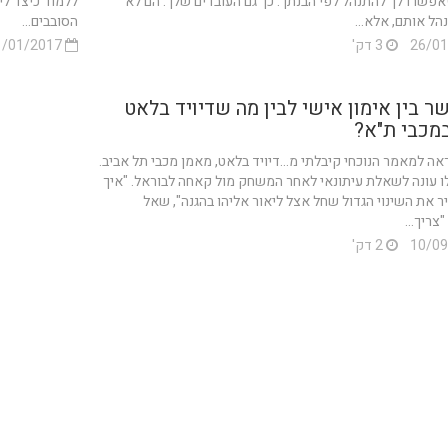
פשרו לך להתנהל לפי הבנתך. כך גם העובדים שלך. הם לא
ללמוד כיצד לי
הל אותם, אלא...
הסובבים...
3 דק'
21/01/2017
ר בין אימון אישי לבין מה שדיויד בלאט
מכבי ת"א?
 למאמר הנוכחי קיבלתי מ...דיויד בלאט, מאמן מכבי תל אביב.
 עונה לשאלת עיתונאי לאחר המשחק מול קאחה לבוראל. "איך
 את השינוי הגדול שחל אצל ליאור אליהו בהגנה", שאל
"צריך...
2 דק'