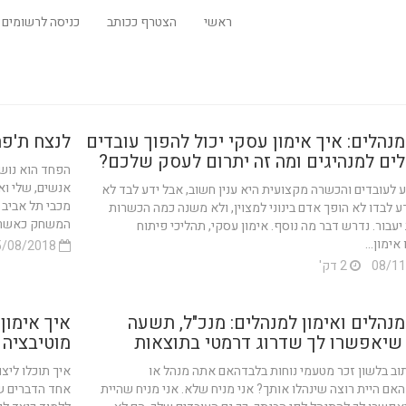
ראשי
הצטרף ככותב
כניסה לרשומים
נהלים: איך אימון עסקי יכול להפוך עובדים
לנצח ת'פ
לים למנהיגים ומה זה יתרום לעסק שלכם?
הפחד הוא נושא
אנשים, שלי וא
ע לעובדים והכשרה מקצועית היא ענין חשוב, אבל ידע לבד לא
מכבי תל אביב 
ע לבדו לא הופך אדם בינוני למצוין, ולא משנה כמה הכשרות
המשחק כאשר מ
יעבור. נדרש דבר מה נוסף. אימון עסקי, תהליכי פיתוח
אימון...
05/08/2018
2 דק'
מנהלים ואימון למנהלים: מנכ"ל, תשעה
איך אימון 
שיאפשרו לך שדרוג דרמטי בתוצאות
מוטיבציה 
וב בלשון זכר מטעמי נוחות בלבדהאם אתה מנהל או
איך תוכלו ליצ
ם היית רוצה שינהלו אותך? אני מניח שלא. אני מניח שהיית
אחד הדברים שת