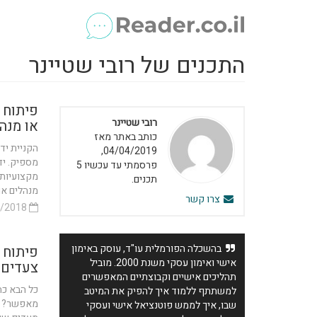
התכנים של רובי שטיינר
פיתוח מ
רובי שטיינר
או מנה
כותב באתר מאז
הקניית יד
04/04/2019,
מספיק. יד
פרסמתי עד עכשיו 5
מקצועיות 
תכנים.
מנהלים או 
צרו קשר
08/11/2018
בהשכלה הפורמלית עו"ד, עוסק באימון
פיתוח 
אישי ואימון עסקי משנת 2000. מוביל
צעדים 
תהליכים אישיים וקבוצתיים המאפשרים
כל הבא כת
למשתתף ללמוד איך להפיק את המיטב
מאפשר? הא
שבו, איך לממש פוטנציאל אישי ועסקי