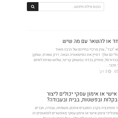
חד או להשאר עם מה שיש
 "כבד", ענין מרכזי בחייהם של הרבה מאוד
ולי גם שלך. דמיין את הסיטואציה הבאה. דרק שארפ, שחקן
בכדורסל, מחזיק בכדור במשחק קריטי, שלוש שניות לסיום
כבי...
3 דק'
אישי או אימון עסקי יכולים ליצור
בקלות ובפשטות, בבית ובעבודה?
ור מוטיבציה בקרב הסובבים אתכם, משפחה, עבודה, חברים.
הליכי אימון אישי או אימון עסקי מאפשרים למואמנים זה