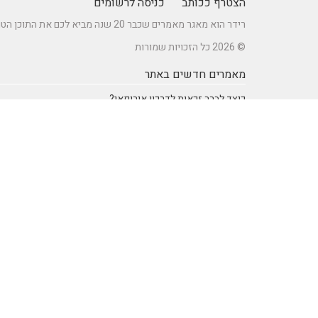
הצטרף ככותב
כניסה לרשומים
רידר הוא מאגר מאמרים שכבר 20 שנה מביא לכם את התוכן הטוב ביותר בישראל במגוון תחומים.
© 2026 כל הזכויות שמורות
מאמרים חדשים באתר
כיצד לברר זכאות לדרכון אירופאי?
מתקן נינג'ה לחצר: הדרך לשדרוג הבריאות והחוסן של ילדיכם
רעיונות וטיפים ליום כיף זוגי ליום הולדת – מתכננים חוויה בלתי
נשכחת
מדפי מתכת מעוצבים של המותג אלומון לחדרי עבודה ומשרדים
נושאים באתר
SEO Israel אוכל ומתכונים
אוכל ומתכונים
אימון אישי (Coaching)
אימון אישי > דמיון מודרך -
NLP
אינטרנט
איציק להב
בריאות ורפואה
הודעות לעיתונות
חשבונאות ומס
יופי וטיפוח
מדעים
מחשבים וטכנולגיה