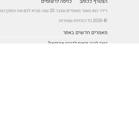
הצטרף ככותב
כניסה לרשומים
רידר הוא מאגר מאמרים שכבר 20 שנה מביא לכם את התוכן הטוב ביותר בישראל במגוון תחומים.
© 2026 כל הזכויות שמורות
מאמרים חדשים באתר
כיצד לברר זכאות לדרכון אירופאי?
מתקן נינג'ה לחצר: הדרך לשדרוג הבריאות והחוסן של ילדיכם
רעיונות וטיפים ליום כיף זוגי ליום הולדת – מתכננים חוויה בלתי
נשכחת
מדפי מתכת מעוצבים של המותג אלומון לחדרי עבודה ומשרדים
נושאים באתר
SEO Israel אוכל ומתכונים
אוכל ומתכונים
אימון אישי (Coaching)
אימון אישי > דמיון מודרך -
NLP
אינטרנט
איציק להב
בריאות ורפואה
הודעות לעיתונות
חשבונאות ומס
יופי וטיפוח
מדעים
מחשבים וטכנולגיה