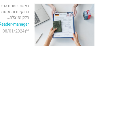
כאשר בוחנים הגירה
החוקיות והתקנות 
חלק ומוצלח...
Reader-manager
08/01/2024
נוטריון בכפר סבא - נוטריון באנגלית, ספ
עורך דין לענייני משפחה, נוטריון בכפר סבא, עורך דין מומחה
דין הרשליקוביץ, טלפון: 077-5600237
משרד עו"ד ונוטריון גבריאל הרשליקוביץ
02/01/2020
1 דק'