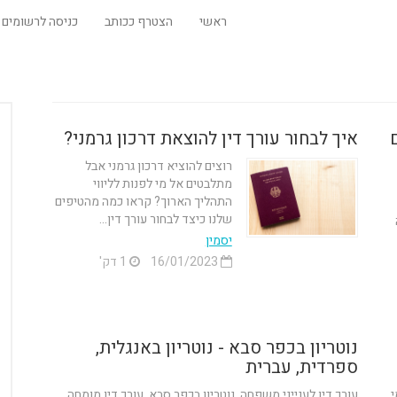
ראשי
הצטרף ככותב
כניסה לרשומים
איך לבחור עורך דין להוצאת דרכון גרמני?
רוצים להוציא דרכון גרמני אבל
מתלבטים אל מי לפנות לליווי
התהליך הארוך? קראו כמה מהטיפים
שלנו כיצד לבחור עורך דין...
יסמין
16/01/2023
1 דק'
נוטריון בכפר סבא - נוטריון באנגלית,
ספרדית, עברית
י
עורך דין לענייני משפחה, נוטריון בכפר סבא, עורך דין מומחה