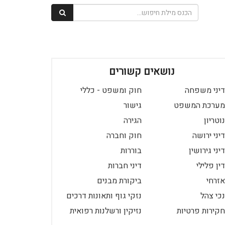
נושאים קשורים
דיני משפחה
חוק ומשפט - כללי
מערכת המשפט
גישור
נוטריון
הגירה
דיני ירושה
חוק וחברה
דיני גירושין
בוררות
דין פלילי
דיני חברות
אזרחי
ביקורת מבנים
נכי צהל
נזקי גוף ותאונות דרכים
חקירות פרטיות
נזיקין ורשלנות רפואית