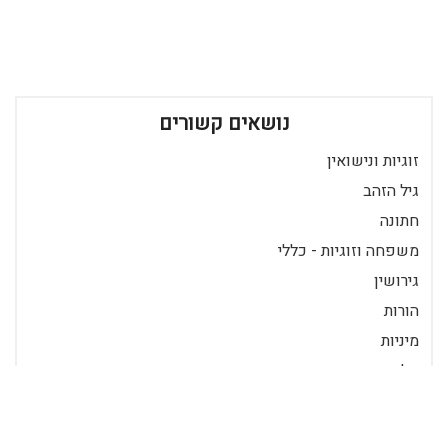
נושאים קשורים
זוגיות ונישואין
גיל הזהב
חתונה
משפחה וזוגיות - כללי
גירושין
הורות
מיניות
אלימות במשפחה
הריון ולידה
נשיות