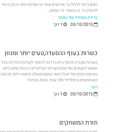
האם כדאי לכלול בר אירועים אחד או שניים ויותר והיכן כדאי
להזמין בר זה.מאמר זה יעסוק...
ברירת המחדל של האתר
03/10/2015
1 דק'
כשרות בענף ההסעדה,טעים יותר ומגוון
כשרות עוברת מהפך,היא בדרכה להפוך לקפיצת מדרגה בכל 
שנוגע לטעמים של מנות.חברות הקייטרינג הרבות שיש היום
מציעות מגוון של אוכל כשר בטעם מעולה ותאווה לחך.גם אם א
משתמשים בתחליפי חלב עבור מנות הקינוח...
רועי
03/10/2015
1 דק'
תורת המשחקים
תורת המשחקיםמי שחי ונושם משחק ומעוניין לראות את עצמ