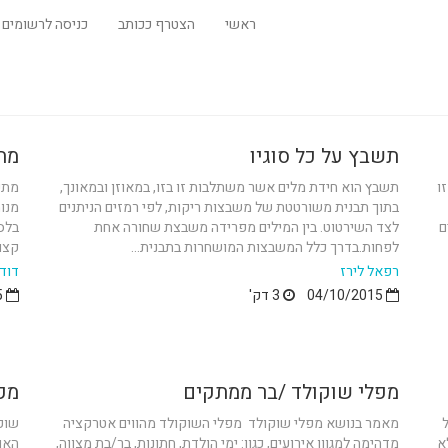
ראשי
הצטרף ככותב
כניסה לרשומים
תשבץ על כל סוגיו
מת
ו
תשבץ הוא חידת מלים אשר משתלבות זו בזו, במאוזן ובמאונך,
בתוך תבנית משורטטת של משבצות ריקות, לפי רמזים הניתנים
ם
לצד השירטוט. בין המילים מפרידה משבצת שחורה אחת
לפחות.בדרך כלל המשבצות המושחרות בתבנית...
קצוצה100 גרם אגוזים מסו
רפאל לירז
דוד 
04/10/2015
3 דק'
03/10/2015
מפלי שוקולד /בר ממתקים
מק
ל
מאמר בנושא מפלי שוקולד מפלי השוקולד מהווים אטרקציה
שוק
א
מדהימה למגוון אירועים, כגון: ימי הולדת, חתונות, בר/בת מצווה,
האוה