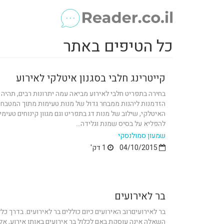
כל הטיפים באתר
קייטרינג חלבי בסגנון איטלקי לאירוע
בחירה בתפריט חלבי לאירוע מביאה עמה יתרונות רבים, תהיה ז
הזדמנות ליהנות ממבחר גדול של מנות טעימות מתוך המטבח
האיטלקי, שילוב של מנות דג בתפריט וגם מגוון קינוחים טעימי
להפליא על בסיס שמנת וגלידה...
שמעון סמולנסקי
04/10/2015
1 דק'
בר לאירועים
בר לאירועיםרוב האירועים כיום כוללים בר לאירועים. בדרך כל
השאלה אינה עוסקת באם לכלול בר אירועים באותו אירוע, אל