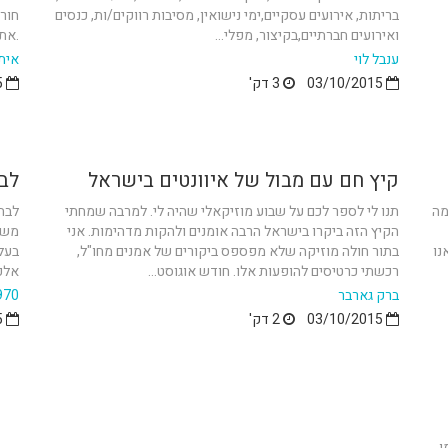
בריתות, אירועים עסקיים,ימי נישואין, מסיבות רווקים/ות, כנסים
חור
ואירועים חברתיים,בקיצור, מפלי...
.את 
ענבל לוי
איתן
03/10/2015
3 דק'
03/10/2015
קיץ חם עם מבול של איוונטים בישראל
לבח
מה
תנו לי לספר לכם על שבוע מוזיקאלי שהיה לי. למרבה שמחתי
לבחו
הקיץ הזה ביקרו בישראל הרבה אומנים ולהקות מדהימות. אני
משק
נו
בתור חולה מוזיקה שלא מפספס ביקורים של אמנים מחו"ל,
בעלי
רכשתי כרטיסים להופעות אלו. חודש אוגוסט...
אלכו
ברק גארבר
970
03/10/2015
2 דק'
03/10/2015
ו