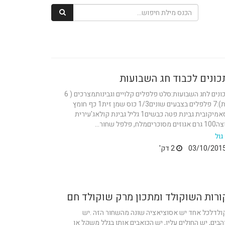
כונים לכבוד חג השבועות
מתכונים לחג השבועות:סלט פלפלים קלויים וגבינותמצרכים ( 6
מנות):7 פלפלים בצבעים שונים1/3 כוס שמן זית1 כף חומץ
בלסאמיקובית גבינת פטה כבשים1 גליל גבינת קולאג'עירית
כריםמלח, פלפל שחור...
גול
2 דק'
ורות השוקולד ומתכון מרק שוקולד חם
ולדלכל אחד יש אסוציאציה שונה מהשחור הזה .יש
בים, יש החולים עליו, יש הכואבים אותו בגלל משקל או