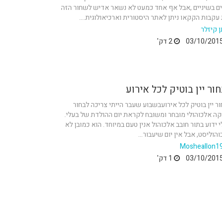
ים בשיניים ,אבל אף אחד כמעט לא נשאר אדיש לשחור הזה
עקבות הקקאו ניתן לאתר היסטורית וארכיאולוגית....
 קיזלר
2 דק'
ור יין בוטיק לכל אירוע
ר יין בוטיק לכל אירועבשבוע שעבר הייתי צריכה לבחור
ה אלכוהולי מובחר ומשובח לקראת יום ההולדת של בעלי.
 ידוע בתור חובב אלכוהול אנין טעם במיוחד. הוא כמובן לא
הוליסט, אבל אין יום שיעבור...
Mosheallon1
1 דק'