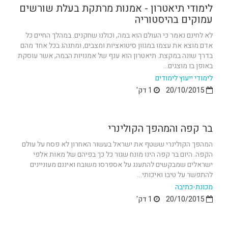
לימודי תיאטרון - אמנות מרתקת בעלת שורשים
עמוקים בהיסטוריה
לא לחינם נאמר כי העולם הוא במה, וכולנו שחקנים. במהלך החיים כל
אדם מוצא את עצמו במגוון סיטואציות ומצבים, ומתנהג בכל אחד מהם
בדרך שונה במקצת. תיאטרון הוא ענף של אמנויות הבמה, אשר עוסקת
באופן בו מוצגים...
לימודי ייעוץ לימודים
20/10/2015
1 דק'
בר קפה והמהפך הקולינרי
המהפך הקולינרי ששטף את ישראל בעשור האחרון לא פסח על עולם
הקפה. היום בר קפה הינו מונח שגור כל כך בפיהם של מאות אלפי
ישראלים שמבקשים להתענג על אספרסו משובח ואיננם מעוניינים
להתפשר על טיבו ואיכותי...
מכונת-כתיבה
20/10/2015
1 דק'