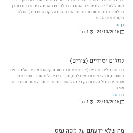
מגעיל לא ? לכולם יש את אותו הדבר לפי צו האופנה.כיודע היום בעידן
הפלוטרים (מדפסות איכותיות המדפיסות על קנבס או נייר) יש לנו
הקונים את הזכות...
בן-גור
24/10/2015
1 דק'
נוזלים יסודיים (צירים)
דוד גולנוזלים יסודיים (צירים)במטבח הטוב והקלאסי אין מבשלים במים
פשוטים, אלה במים שוסיפו להם, תוך כדי בישול ממושך חומרי מזון
שנותנים לנוזל טעם וחוזק.כל נוזל שנכין מיועד למטרה מסוימת והכוונה
שאנו...
דוד גול
23/10/2015
1 דק'
מה שלא ידעתם על קפה נמס