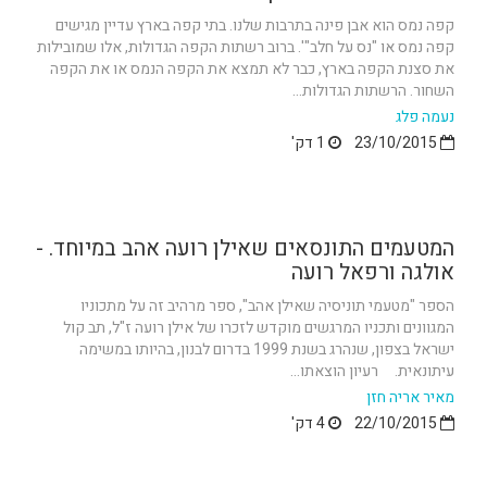
קפה נמס הוא אבן פינה בתרבות שלנו. בתי קפה בארץ עדיין מגישים
קפה נמס או "נס על חלב"'. ברוב רשתות הקפה הגדולות, אלו שמובילות
את סצנת הקפה בארץ, כבר לא תמצא את הקפה הנמס או את הקפה
השחור. הרשתות הגדולות...
נעמה פלג
23/10/2015
1 דק'
המטעמים התונסאים שאילן רועה אהב במיוחד. -
אולגה ורפאל רועה
הספר "מטעמי תוניסיה שאילן אהב", ספר מרהיב זה על מתכוניו
המגוונים ותכניו המרגשים מוקדש לזכרו של אילן רועה ז"ל, תב קול
ישראל בצפון, שנהרג בשנת 1999 בדרום לבנון, בהיותו במשימה
עיתונאית. רעיון הוצאתו...
מאיר אריה חזן
22/10/2015
4 דק'