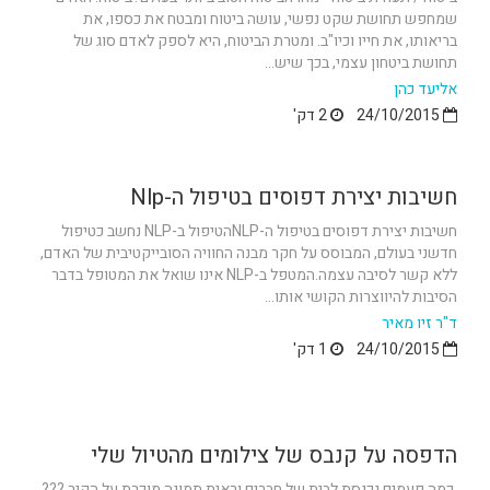
שמחפש תחושת שקט נפשי, עושה ביטוח ומבטח את כספו, את
בריאותו, את חייו וכיו"ב. ומטרת הביטוח, היא לספק לאדם סוג של
תחושת ביטחון עצמי, בכך שיש...
אליעד כהן
24/10/2015
2 דק'
חשיבות יצירת דפוסים בטיפול ה-Nlp
חשיבות יצירת דפוסים בטיפול ה-NLPהטיפול ב-NLP נחשב כטיפול
חדשני בעולם, המבוסס על חקר מבנה החוויה הסובייקטיבית של האדם,
ללא קשר לסיבה עצמה.המטפל ב-NLP אינו שואל את המטופל בדבר
הסיבות להיווצרות הקושי אותו...
ד"ר זיו מאיר
24/10/2015
1 דק'
הדפסה על קנבס של צילומים מהטיול שלי
כמה פעמים נכנסת לבית של חברים וראית תמונה מוכרת על הקיר ???