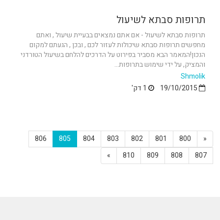
תרופות סבתא לשיעול
תרופות סבתא לשיעול - אם אתם נמצאים בבעיית שיעול , ואתם
מחפשים תרופות סבתא שיכולות לעזור לכם , ובכן , הגעתם למקום
הנכון!המאמר הבא מסביר בפירוט על הדרכים להלחם בשיעול הטורדני
והמציק, על ידי שימוש בתרופות...
Shmolik
19/10/2015
1 דק'
806
805
804
803
802
801
800
«
»
810
809
808
807