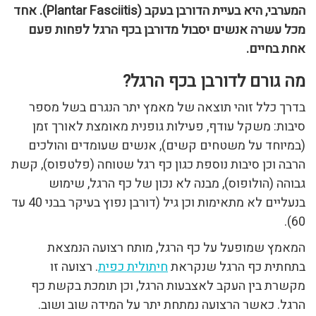
המערבי, היא בעיית הדורבן בעקב (Plantar Fasciitis). אחד
מכל עשרה אנשים יסבול מדורבן בכף הרגל לפחות פעם
אחת בחיים.
מה גורם לדורבן בכף הרגל?
בדרך כלל זוהי תוצאה של מאמץ יתר הנגרם בשל מספר
סיבות: משקל עודף, פעילות גופנית מאומצת לאורך זמן
(במיוחד על משטחים קשים), אנשים שעומדים והולכים
הרבה וכן סיבות נוספת כגון כף רגל שטוחה (פלטפוס), קשת
גבוהה (הולופוס), מבנה לא נכון של כף הרגל, שימוש
בנעליים לא מתאימות וכן גיל (דורבן נפוץ בעיקר בבני 40 עד
60).
המאמץ שמופעל על כף הרגל, מותח רצועה הנמצאת
בתחתית כף הרגל שנקראת
חיתולית כפית
. רצועה זו
מקשרת בין העקב לאצבעות הרגל, וכן תומכת בקשת כף
הרגל. כאשר הרצועה נמתחת יתר על המידה שוב ושוב.