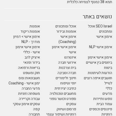
תמא 38 כמנוף לצמיחה כלכלית
נושאים באתר
SEO Israel אוכל
אוכל ומתכונים
אומנות
ומתכונים
אומנות ובידור
אומנות ריקוד
אימון אישי
אימון אישי
אימון אישי > דמיון
(Coaching)
מודרך - NLP
אימון אישי NLP
אימון אישי אימון
אימון אישי אימון
אישי
אישי - כללי
אימון אישי אימון
אינטרנט
איציק להב
ביחסים בין אישיים
אירועי חברה
בידור ופנאי
ביטוח
בית וצרכנות
בריאות ורפואה
הודעות לעיתונות
חברה וסביבה
חוק ומשפט
חושבים איפה רוצים
חינוך ולימודים
חשבונאות ומס
לטייל
יופי וטיפוח
ימון אישי - Coaching
כללי
כתיבה יצירתית
מדעי החברה
מדעים
מחשבים וטכנולגיה
משפחה וזוגיות
נופש ותיירות
ספורט וכושר גופני
עבודה וקריירה
עמוד הבית
עסקים
עסקים אימון עסקי
פיננסים וכספים
פרסום ושיווק
קפה
רוחניות
רוחניות ושיפור עצמי
תחבורה