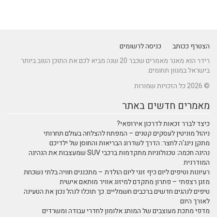
הצטרף ככותב
כניסה לרשומים
רידר הוא מאגר מאמרים שכבר 20 שנה מביא לכם את התוכן הטוב ביותר
בישראל במגוון תחומים.
© 2026 כל הזכויות שמורות
מאמרים חדשים באתר
כיצד לברר זכאות לדרכון אירופאי?
ניהול מוניטין לעסקים קטנים – המפתח להצלחה בעולם תחרותי
מתקן נינג'ה לחצר: הדרך לשדרוג הבריאות והחוסן של ילדיכם
נהיגה חכמה: טכנולוגיות מתקדמות ברכבי SUV שמעצבות את הנהיגה
המודרנית
רעיונות וטיפים ליום כיף זוגי ליום הולדת – מתכננים חוויה בלתי נשכחת
מזגן רצפתי – פתרון מתקדם למיזוג אוויר מותאם אישית
טיפים לנהגים חדשים ברכבים חשמליים: כך תוכלו לנהל נכון את הטעינה
לאורך היום
מדפי מתכת מעוצבים של המותג אלומון לחדרי עבודה ומשרדים