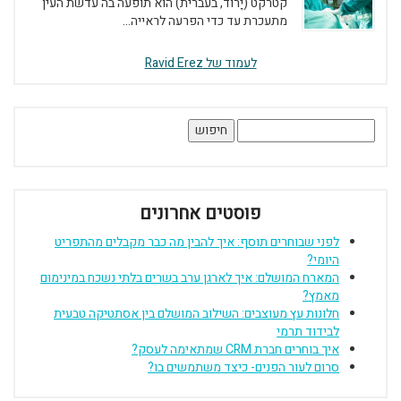
קטרקט (יָרוֹד, בעברית) הוא תופעה בה עדשת העין
מתעכרת עד כדי הפרעה לראייה...
לעמוד של Ravid Erez
חיפוש:
פוסטים אחרונים
לפני שבוחרים תוסף: איך להבין מה כבר מקבלים מהתפריט
היומי?
המארח המושלם: איך לארגן ערב בשרים בלתי נשכח במינימום
מאמץ?
חלונות עץ מעוצבים: השילוב המושלם בין אסתטיקה טבעית
לבידוד תרמי
איך בוחרים חברת CRM שמתאימה לעסק?
סרום לעור הפנים- כיצד משתמשים בו?