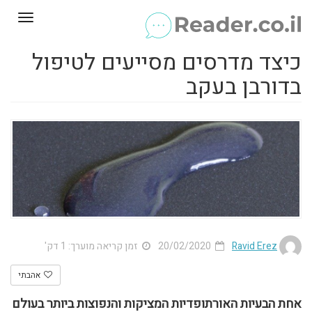
Toggle
gation
כיצד מדרסים מסייעים לטיפול
בדורבן בעקב
Ravid Erez
20/02/2020
זמן קריאה מוערך: 1 דק'
אהבתי
אחת הבעיות האורתופדיות המציקות והנפוצות ביותר בעולם