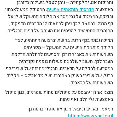
ותרופות אנטי דלקתיות – ניתן לטפל ביעילות בדורבן
באמצעות
מדרסים מותאמים אישית
. המטופל מגיע לאבחון
ובדיקה, המציגים על גבי מסך את חלוקת המשקל שלו על
כף הרגל. בהתאם לכך ניתן להתאים לו מדרסים מדויקים,
מחומרים המסייעים להפחית את העומס על כפות הרגליים.
תמיכה נכונה בכף הרגל, בקשת וברצועה התחתית, לצד
חלוקה מותאמת אישית של המשקל – מפחיתים
משמעותית את כאבי הדורבן ומסייעים להחלמת הדלקת.
מעבר לכך, חשוב לשלב גם פעילות גופנית נקודתית
המסייעת להקלה על הכאבים. תרגילי מתיחה של שרירי כף
הרגל, של שרירי השוק האחורית ושל גיד אכילס – מקלים
משמעותית על הכאבים.
מוצא אחרון יתבסס על טיפולים פחות שמרניים, כגון טיפול
באמצעות גלי הלם ואף ניתוח.
המאמר באדיבות יגאל מכון אורטופדי ברמת גן:
https://www.ygal.co.il