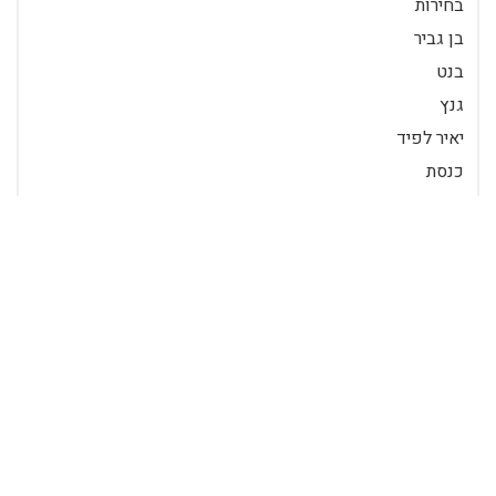
בחירות
בן גביר
בנט
גנץ
יאיר לפיד
כנסת
ממשלת שינוי
נתניהו
סמוטריץ
פוליטיקה
תקציב
ביבי
הליכוד
טלויזיה
לפיד