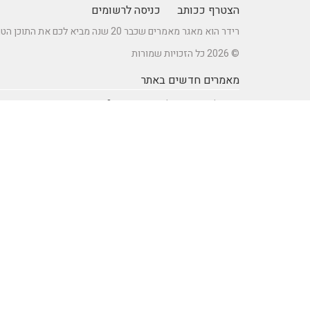
הצטרף ככותב
כניסה לרשומים
רידר הוא מאגר מאמרים שכבר 20 שנה מביא לכם את התוכן הטוב ביותר בישראל במגוון תחומים.
© 2026 כל הזכויות שמורות
מאמרים חדשים באתר
כיצד לברר זכאות לדרכון אירופאי?
מתקן נינג'ה לחצר: הדרך לשדרוג הבריאות והחוסן של ילדיכם
רעיונות וטיפים ליום כיף זוגי ליום הולדת – מתכננים חוויה בלתי
נשכחת
מדפי מתכת מעוצבים של המותג אלומון לחדרי עבודה ומשרדים
נושאים באתר
SEO Israel אוכל ומתכונים
אוכל ומתכונים
אימון אישי (Coaching)
אימון אישי > דמיון מודרך -
NLP
אינטרנט
איציק להב
בריאות ורפואה
הודעות לעיתונות
חשבונאות ומס
יופי וטיפוח