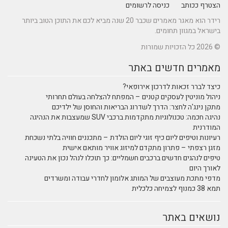
הצטרף ככותב
כניסה לרשומים
רידר הוא מאגר מאמרים שכבר 20 שנה מביא לכם את התוכן הטוב ביותר
בישראל במגוון תחומים.
© 2026 כל הזכויות שמורות
מאמרים חדשים באתר
כיצד לברר זכאות לדרכון אירופאי?
ניהול מוניטין לעסקים קטנים – המפתח להצלחה בעולם תחרותי
מתקן נינג'ה לחצר: הדרך לשדרוג הבריאות והחוסן של ילדיכם
נהיגה חכמה: טכנולוגיות מתקדמות ברכבי SUV שמעצבות את הנהיגה
המודרנית
רעיונות וטיפים ליום כיף זוגי ליום הולדת – מתכננים חוויה בלתי נשכחת
מזגן רצפתי – פתרון מתקדם למיזוג אוויר מותאם אישית
טיפים לנהגים חדשים ברכבים חשמליים: כך תוכלו לנהל נכון את הטעינה
לאורך היום
מדפי מתכת מעוצבים של המותג אלומון לחדרי עבודה ומשרדים
תמא 38 כמנוף לצמיחה כלכלית
נושאים באתר