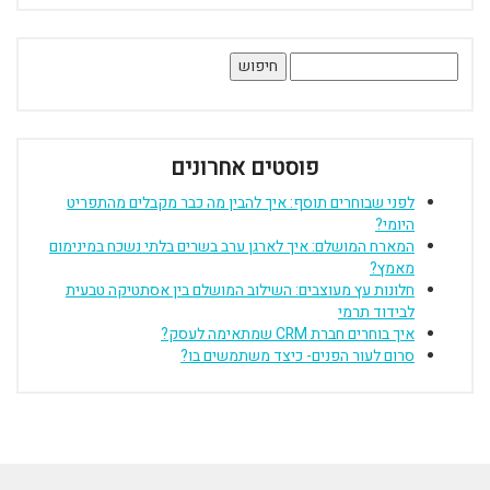
חיפוש:
פוסטים אחרונים
לפני שבוחרים תוסף: איך להבין מה כבר מקבלים מהתפריט
היומי?
המארח המושלם: איך לארגן ערב בשרים בלתי נשכח במינימום
מאמץ?
חלונות עץ מעוצבים: השילוב המושלם בין אסתטיקה טבעית
לבידוד תרמי
איך בוחרים חברת CRM שמתאימה לעסק?
סרום לעור הפנים- כיצד משתמשים בו?