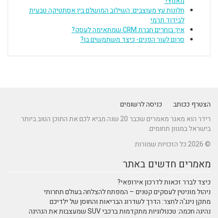
מאמץ?
חלונות עץ מעוצבים: השילוב המושלם בין אסתטיקה טבעית
לבידוד תרמי
איך בוחרים חברת CRM שמתאימה לעסק?
סרום לעור הפנים- כיצד משתמשים בו?
הצטרף ככותב
כניסה לרשומים
רידר הוא מאגר מאמרים שכבר 20 שנה מביא לכם את התוכן הטוב ביותר
בישראל במגוון תחומים.
© 2026 כל הזכויות שמורות
מאמרים חדשים באתר
כיצד לברר זכאות לדרכון אירופאי?
ניהול מוניטין לעסקים קטנים – המפתח להצלחה בעולם תחרותי
מתקן נינג'ה לחצר: הדרך לשדרוג הבריאות והחוסן של ילדיכם
נהיגה חכמה: טכנולוגיות מתקדמות ברכבי SUV שמעצבות את הנהיגה