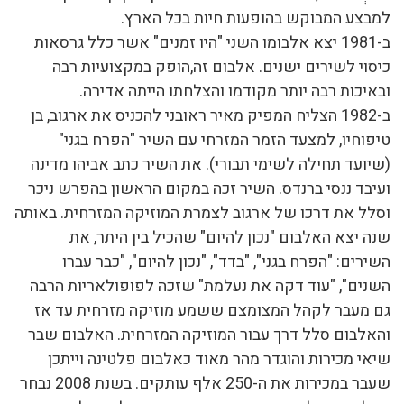
למבצע המבוקש בהופעות חיות בכל הארץ.
ב-1981 יצא אלבומו השני "היו זמנים" אשר כלל גרסאות
כיסוי לשירים ישנים. אלבום זה,הופק במקצועיות רבה
ובאיכות רבה יותר מקודמו והצלחתו הייתה אדירה.
ב-1982 הצליח המפיק מאיר ראובני להכניס את ארגוב, בן
טיפוחיו, למצעד הזמר המזרחי עם השיר "הפרח בגני"
(שיועד תחילה לשימי תבורי). את השיר כתב אביהו מדינה
ועיבד ננסי ברנדס. השיר זכה במקום הראשון בהפרש ניכר
וסלל את דרכו של ארגוב לצמרת המוזיקה המזרחית. באותה
שנה יצא האלבום "נכון להיום" שהכיל בין היתר, את
השירים: "הפרח בגני", "בדד", "נכון להיום", "כבר עברו
השנים", "עוד דקה את נעלמת" שזכה לפופולאריות הרבה
גם מעבר לקהל המצומצם ששמע מוזיקה מזרחית עד אז
והאלבום סלל דרך עבור המוזיקה המזרחית. האלבום שבר
שיאי מכירות והוגדר מהר מאוד כאלבום פלטינה וייתכן
שעבר במכירות את ה-250 אלף עותקים. בשנת 2008 נבחר