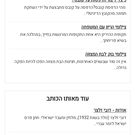
מהי הדפסת קנבס?הדפסה על קנבס מתבצעת על ידי העתקת
תמונה מהקובץ הדיגיטלי...
צילומי הריון עם המשפחה
תקופת ההיריון היא אחת התקופות המרגשות בחייך, במהלכה את
בשיא פריחתך...
צילומי בוק לבת המצווה
אין זה סוד שבשנים האחרונות, חגיגות הבת מצווה הפכו להיות הפקה
גדולה...
עוד מאותו הכותב
אודות - דובי זלצר
דובי זלצר (נולד בשנת 1932), מלחין ומעבד ישראלי. חתן פרס
ישראל לזמר עברי...