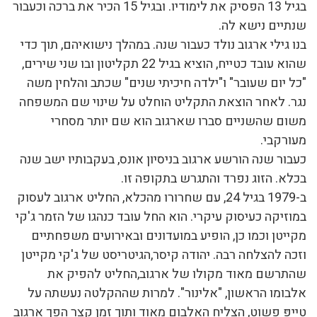
בגיל 13 הפסיק את לימודיו. ובגיל 15 הכיר את ברכה וכעבור
שנתיים נישא לה.
בנו גילי ארגוב נולד כעבור שנה. במהלך נישואיהם, תוך כדי
שהוא עובד כטייח, הוציא בגיל 22 תקליטון ובו שני שירים,
"כל יום שעובר" ו"ילדה חיכיתי שנים" שכתב והלחין משה
נגר. לאחר הוצאת התקליט הוחלט על שינוי שם המשפחה
משום שהשניים סברו שארגוב הוא שם יותר מסחרי
מעורקבי.
כעבור שנה הורשע ארגוב בניסיון אונס, בעקבותיו ישב שנה
בכלא. הזוג נפרד והתגרש בתקופה זו.
ב-1979 בגיל 24, עם שחרורו מהכלא, החליט ארגוב לעסוק
במוזיקה כעיסוק עיקרי. הוא החל עובד כנהגו של הזמר ג'קי
מקייטן וכמו כן, הופיע במועדונים ובאירועים משפחתיים
וזכה להצלחה רבה. יהודה קיסר,הגיטריסט של ג'קי מקייטן
שהתרשם מאוד מקולו של ארגוב,החליט להפיק את
אלבומו הראשון, "אלינור". למרות שההקלטה נעשתה על
טייפְּ פשוט, הצליח האלבום מאוד ותוך זמן קצר הפך ארגוב