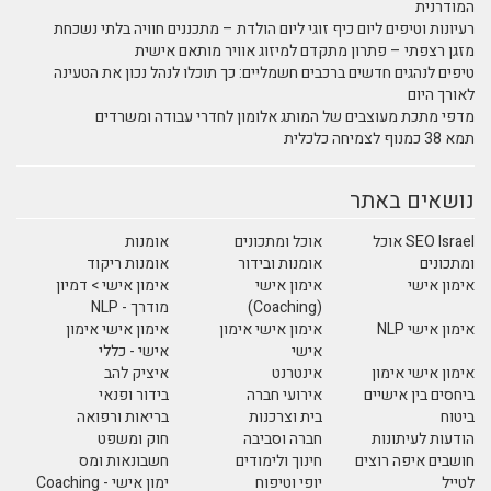
המודרנית
רעיונות וטיפים ליום כיף זוגי ליום הולדת – מתכננים חוויה בלתי נשכחת
מזגן רצפתי – פתרון מתקדם למיזוג אוויר מותאם אישית
טיפים לנהגים חדשים ברכבים חשמליים: כך תוכלו לנהל נכון את הטעינה
לאורך היום
מדפי מתכת מעוצבים של המותג אלומון לחדרי עבודה ומשרדים
תמא 38 כמנוף לצמיחה כלכלית
נושאים באתר
SEO Israel אוכל
אוכל ומתכונים
אומנות
ומתכונים
אומנות ובידור
אומנות ריקוד
אימון אישי
אימון אישי
אימון אישי > דמיון
(Coaching)
מודרך - NLP
אימון אישי NLP
אימון אישי אימון
אימון אישי אימון
אישי
אישי - כללי
אימון אישי אימון
אינטרנט
איציק להב
ביחסים בין אישיים
אירועי חברה
בידור ופנאי
ביטוח
בית וצרכנות
בריאות ורפואה
הודעות לעיתונות
חברה וסביבה
חוק ומשפט
חושבים איפה רוצים
חינוך ולימודים
חשבונאות ומס
לטייל
יופי וטיפוח
ימון אישי - Coaching