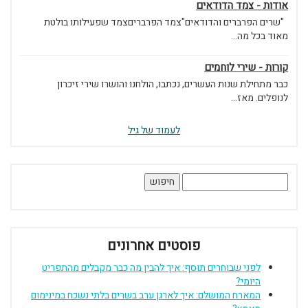
אודות - צמד הדודאים
"שרים הפרברים והדודאים"צמד הפרבריםצמד שפעילותו בולטת
מאוד בכל מה...
קורות - שירי לוחמים
כבר מתחילת שנות העשרים, נכתבו, הולחנו והושרו שירי זיכרון
לנופלים. מאז...
לעמוד של גיל
חיפוש:
פוסטים אחרונים
לפני שבוחרים תוסף: איך להבין מה כבר מקבלים מהתפריט
היומי?
המארח המושלם: איך לארגן ערב בשרים בלתי נשכח במינימום