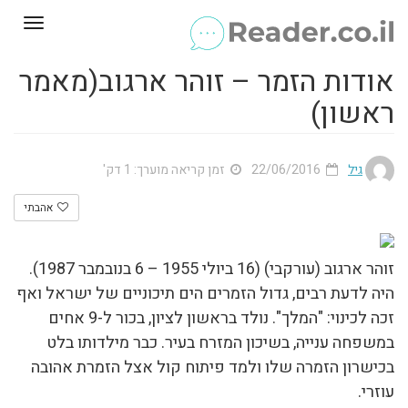
Toggle
gation
אודות הזמר – זוהר ארגוב(מאמר
ראשון)
גיל
22/06/2016
זמן קריאה מוערך: 1 דק'
אהבתי
זוהר ארגוב (עורקבי) (16 ביולי 1955 – 6 בנובמבר 1987).
היה לדעת רבים, גדול הזמרים הים תיכוניים של ישראל ואף
זכה לכינוי: "המלך". נולד בראשון לציון, בכור ל-9 אחים
במשפחה ענייה, בשיכון המזרח בעיר. כבר מילדותו בלט
בכישרון הזמרה שלו ולמד פיתוח קול אצל הזמרת אהובה
עוזרי.