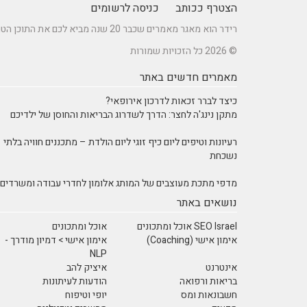
הצטרף ככותב
כניסה לרשומים
רידר הוא מאגר מאמרים שכבר 20 שנה מביא לכם את התוכן הטוב ביותר בישראל במגוון תחומים.
© 2026 כל הזכויות שמורות
מאמרים חדשים באתר
כיצד לברר זכאות לדרכון אירופאי?
מתקן נינג'ה לחצר: הדרך לשדרוג הבריאות והחוסן של ילדיכם
רעיונות וטיפים ליום כיף זוגי ליום הולדת – מתכננים חוויה בלתי
נשכחת
מדפי מתכת מעוצבים של המותג אלומון לחדרי עבודה ומשרדים
נושאים באתר
SEO Israel אוכל ומתכונים
אוכל ומתכונים
אימון אישי (Coaching)
אימון אישי > דמיון מודרך -
NLP
אינטרנט
איציק להב
בריאות ורפואה
הודעות לעיתונות
חשבונאות ומס
יופי וטיפוח