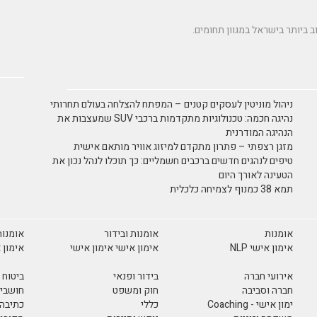
ניהול מוניטין לעסקים קטנים – המפתח להצלחה בעולם תחרותי
נהיגה חכמה: טכנולוגיות מתקדמות ברכבי SUV שמעצבות את
הנהיגה המודרנית
מזגן רצפתי – פתרון מתקדם למיזוג אוויר מותאם אישית
טיפים לנהגים חדשים ברכבים חשמליים: כך תוכלו לנהל נכון את
הטעינה לאורך היום
תמא 38 כמנוף לצמיחה כלכלית
אומנות
אומנות ובידור
אומנות
אימון אישי NLP
אימון אישי אימון אישי
אימון 
אירועי חברה
בידור ופנאי
ביטוח
חברה וסביבה
חוק ומשפט
חושבים
ימון אישי - Coaching
כללי
כתיבה 