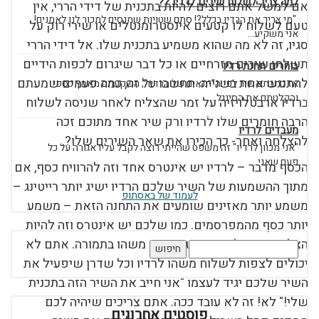
למה צריך לשלוח שירים לרדיו ??
אם למשל אתם רוצים להיות בתכנית של דידי הררי, אין
"מי צריך את הרדיו בכלל?! סתם שטויות שמנסים למכור לנו לאמנים!
טעם לשלוח לו קטעים אינסטרומנטלים או שירי רוק על
אני משקיע...
סגיו, זה לא מה שהוא משמיע בתכנית שלו. אל דידי הררי
תשלחו שירים מזרחיים או כל דבר שיגרום לכפות הידיים
בוחרים תחנת רדיו
להתנגש אחת בשנייה. תחשבו על זה, כמה פעמים שמעתם
אז כתבתם שיר לפי ה"תנאים של הרדיו", השקעתם מאמץ כספי
והקלטתם את הסינגל...
ברדיו או בטלויזיה על זמר שהצליח לאחר שניסה לשלוח
הרבה חומרים שלו לרדיו ורק שיר אחד מתוכם זכה
מעבדים לרדיו
להצלחה ואחר- כך הכירו את שאר השירים שלו?.
"אני מכוון לרדיו" זה משפט שהייתי רוצה לקבל עליו אגורה על כל
פעם שאני...
הכסף מדבר – לרדיו יש אינטרס אחד וזה להרוויח כסף, אם
מתוך ההשמעות של השיר שלכם הרדיו ישיג יותר רייטינג –
לעמוד של באסתופ
משמע יותר מאזינים שומעים את התחנה הזאת – משמע
יותר כסף מהמפרסמים. כמו שלכם יש אינטרס וזה להיות
הצלחה מוזיקלית הרדיו גם צריך משהו בתמורה. אתם לא
חיפוש:
יכולים לצפות לשלוח משהו לרדיו וכל שדרן שיפעיל את
השיר שלכם יגיד לעצמו "אני חייב את השיר הזה בתכנית
שלי!" לא! זה לא עובד ככה. אתם צריכים שיהיה לכם
פוסטים אחרונים