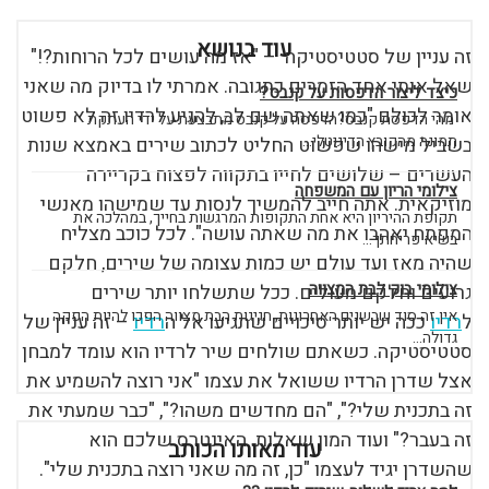
עוד בנושא
זה עניין של סטטיסטיקה – "אז מה עושים לכל הרוחות?!"
שאל אותי אחד הזמרים כתגובה. אמרתי לו בדיוק מה שאני
כיצד ליצור הדפסות על קנבס?
אומר לכולם "כמו שאתה שם לב, להגיע לרדיו זה לא פשוט
מהי הדפסת קנבס?הדפסה על קנבס מתבצעת על ידי העתקת
תמונה מהקובץ הדיגיטלי...
בשביל מישהו שפשוט החליט לכתוב שירים באמצא שנות
העשרים – שלושים לחייו בתקווה לפצוח בקריירה
צילומי הריון עם המשפחה
מוזיקאית. אתה חייב להמשיך לנסות עד שמישהו מאנשי
תקופת ההיריון היא אחת התקופות המרגשות בחייך, במהלכה את
המפתח יאהבו את מה שאתה עושה". לכל כוכב מצליח
בשיא פריחתך...
שהיה מאז ועד עולם יש כמות עצומה של שירים, חלקם
צילומי בוק לבת המצווה
גרועים וחלקם מעולים. ככל שתשלחו יותר שירים
אין זה סוד שבשנים האחרונות, חגיגות הבת מצווה הפכו להיות הפקה
ל
רדיו
ככה יש יותר סיכויים שתגיעו אל ה
רדיו
– זה עניין של
גדולה...
סטטיסטיקה. כשאתם שולחים שיר לרדיו הוא עומד למבחן
אצל שדרן הרדיו ששואל את עצמו "אני רוצה להשמיע את
זה בתכנית שלי?", "הם מחדשים משהו?", "כבר שמעתי את
זה בעבר?" ועוד המון שאלות. האינטרס שלכם הוא
עוד מאותו הכותב
שהשדרן יגיד לעצמו "כן, זה מה שאני רוצה בתכנית שלי".