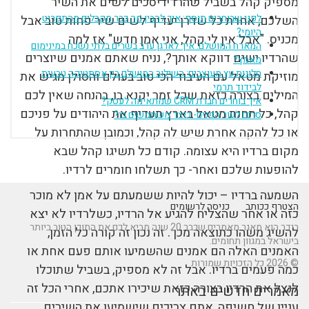
מספיק קהל בשביל שהרדיו יסכים לשים את השיר
לפני שבוחרים תוסף: איך להבין מה כבר מקבלים מהתפריט
השלכם, אחרת כל שדרן יעדיף לשים שיר פחות טוב אבל
היומי?
מכניס. "אבל אין לי קהל, אני אמן חדש" אז למה
המארח המושלם: איך לארגן ערב בשרים בלתי נשכח במינימום
שהרדיו ישים דווקא אותך?, נניח שאתם אמנים שיוצרים
מאמץ?
חלונות עץ מעוצבים: השילוב המושלם בין אסתטיקה טבעית
מוזיקת מטאל עם העיבוד הכי טוב בעולם והסולן מגיש את
לבידוד תרמי
המילים בצורה כזאת שכל זמר יקנא בו, בהנחה שאין לכם
איך בוחרים חברת CRM שמתאימה לעסק?
קהל, כל תחנת מטאל בארץ תעדיף את היהודים על פניכם
סרום לעור הפנים- כיצד משתמשים בו?
או כל להקה אחרת שיש לה קהל, וכמובן שהתחרות על
מקום ברדיו היא עצומה. קודם כל תשיגו קהל שבא
להופעות שלכם ואחר- כך תשלחו חומרים לרדיו.
השמעה ברדיו – יכול להיות ששמעתם על אמן לא מוכר
הצטרף ככותב
כניסה לרשומים
כזה או אחר שהצליח להגיע אל הרדיו, כשלרדיו לא יצא
רידר הוא מאגר מאמרים שכבר 20 שנה מביא לכם את התוכן הטוב ביותר
להשיג משהו כתוצאה מכך. זה נכון זה קורה כל הזמן,
בישראל במגוון תחומים.
האמנים האלה הם אמנים שהשמיעו אותם פעם אחת או
© 2026 כל הזכויות שמורות
כמה פעמים ברדיו. אבל זה לא מספיק, בשביל שתוכלו
לנצל את הרדיו בצורה כזאת שיכירו אתכם, אחרי הכל זה
מאמרים חדשים באתר
עניין של חשיפה, אתם צריכים שישמיעו את השירים