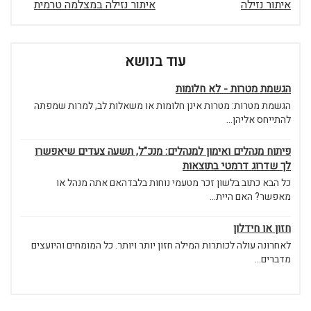
איתור נזילה
איתור נזילה במצלמה טרמית
עוד בנושא
הגשמת מטרות - לא חלומות
הגשמת מטרות: מטרות אינן חלומות או משאלות לב, למרות שמפתה
להתייחס אליהן...
פיתוח מנהלים ואימון למנהלים: מנכ"ל, תשעה צעדים שיאפשרו
לך שדרוג דרמטי בתוצאות
כל הבא כתוב בלשון זכר מטעמי נוחות בלבדהאם אתה מנהל או
מאפשר? האם היית...
חזון או חידלון
לאחרונה עולה לכותרות המילה חזון יותר ויותר. כל המומחים והיועצים
מדברים...