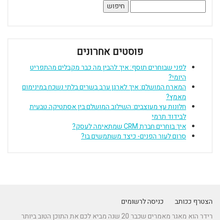
חיפוש:
פוסטים אחרונים
לפני שבוחרים תוסף: איך להבין מה כבר מקבלים מהתפריט
היומי?
המארח המושלם: איך לארגן ערב בשרים בלתי נשכח במינימום
מאמץ?
חלונות עץ מעוצבים: השילוב המושלם בין אסתטיקה טבעית
לבידוד תרמי
איך בוחרים חברת CRM שמתאימה לעסק?
סרום לעור הפנים- כיצד משתמשים בו?
הצטרף ככותב
כניסה לרשומים
רידר הוא מאגר מאמרים שכבר 20 שנה מביא לכם את התוכן הטוב ביותר