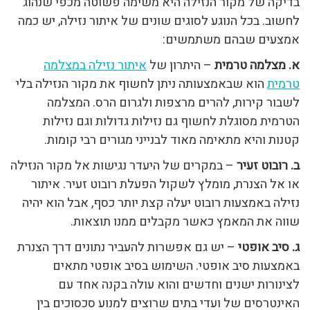
בדיקה של מקור הנזילה היא משימה פשוטה מכפי שנהוג
לחשוב. בכל הנוגע לסוגים שונים של איתור נזילה, יש כמה
אמצעים שבהם משתמשים:
א. מצלמה טרמית
– היתרון של
איתור נזילה במצלמה
טרמית
הוא שבאמצעותה ניתן לחשוף את מקור הנזילה בלי
לשבור קירות, להרים מרצפות ולגרום הרס. המצלמה
הטרמית מסוגלת לחשוף גם נזילות גדולות וגם נזילות
קטנות והיא מתאימה מאוד לבנייני מגורים רבי קומות.
ב. רובוט זעיר
– במקרים של היעדר נגישות אל מקור הנזילה
או אל הצנרת, מומלץ לשקול הפעלת רובוט זעיר. איתור
נזילה באמצעות רובוט יעלה קצת יותר כסף, אבל הוא יהיה
שווה את המאמץ כאשר מקבלים ממנו תוצאות.
ג. סיב אופטי
– יש גם אפשרות להעביר נתונים דרך הצנרת
באמצעות סיב אופטי. השימוש בסיב אופטי מתאים
לצינורות ישנים וחדשים והוא עולה בקנה אחד עם
האינטרסים של ועדי בתים שרוצים למנוע סכסוכים בין