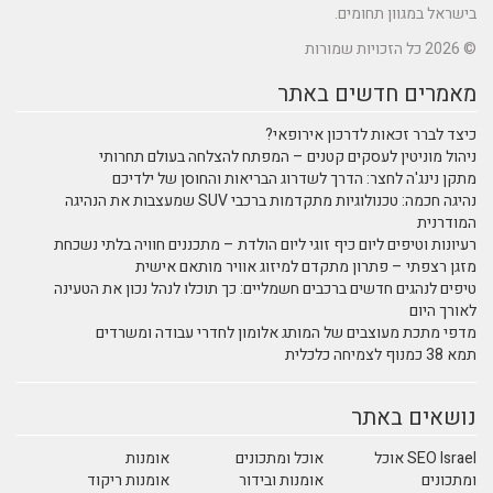
בישראל במגוון תחומים.
© 2026 כל הזכויות שמורות
מאמרים חדשים באתר
כיצד לברר זכאות לדרכון אירופאי?
ניהול מוניטין לעסקים קטנים – המפתח להצלחה בעולם תחרותי
מתקן נינג'ה לחצר: הדרך לשדרוג הבריאות והחוסן של ילדיכם
נהיגה חכמה: טכנולוגיות מתקדמות ברכבי SUV שמעצבות את הנהיגה
המודרנית
רעיונות וטיפים ליום כיף זוגי ליום הולדת – מתכננים חוויה בלתי נשכחת
מזגן רצפתי – פתרון מתקדם למיזוג אוויר מותאם אישית
טיפים לנהגים חדשים ברכבים חשמליים: כך תוכלו לנהל נכון את הטעינה
לאורך היום
מדפי מתכת מעוצבים של המותג אלומון לחדרי עבודה ומשרדים
תמא 38 כמנוף לצמיחה כלכלית
נושאים באתר
SEO Israel אוכל
אוכל ומתכונים
אומנות
ומתכונים
אומנות ובידור
אומנות ריקוד