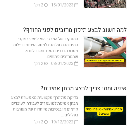
15/01/2023
2 דק'
למה חשוב לבצע תיקון מרזבים לפני החורף?
התפקיד של המרזב הוא לסייע בניקוז
המים מהגג על מנת למנוע הצפות ונזילות.
מטבע הדברים, מאוד חשוב לוודא
שהמרזבים פתוחים...
08/01/2023
2 דק'
איפה ומתי צריך לבצע מבחן אמינות?
בדיקת פוליגרף מקצועית מאפשרת לבצע
מבחן אמינות למועמדים לעבודה, לעובדים
קיימים או בנסיבות מיוחדות של מעורבות
בפלילים,...
19/12/2022
2 דק'