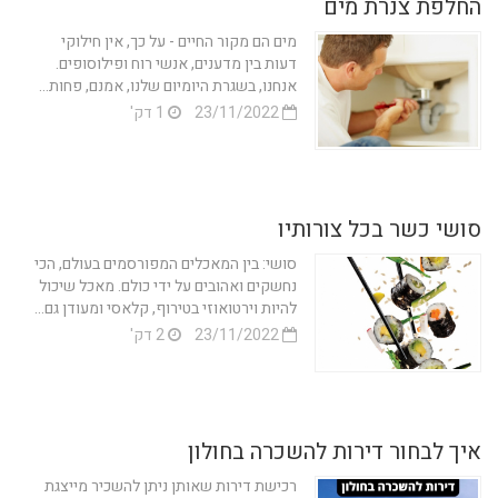
החלפת צנרת מים
מים הם מקור החיים - על כך, אין חילוקי
דעות בין מדענים, אנשי רוח ופילוסופים.
אנחנו, בשגרת היומיום שלנו, אמנם, פחות...
23/11/2022
1 דק'
סושי כשר בכל צורותיו
סושי: בין המאכלים המפורסמים בעולם, הכי
נחשקים ואהובים על ידי כולם. מאכל שיכול
להיות וירטואוזי בטירוף, קלאסי ומעודן גם...
23/11/2022
2 דק'
איך לבחור דירות להשכרה בחולון
רכישת דירות שאותן ניתן להשכיר מייצגת