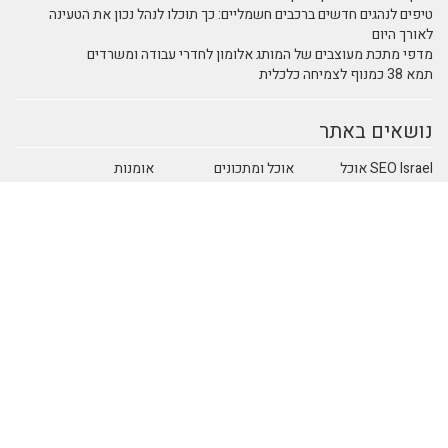
טיפים לנהגים חדשים ברכבים חשמליים: כך תוכלו לנהל נכון את הטעינה
לאורך היום
מדפי מתכת מעוצבים של המותג אלומון לחדרי עבודה ומשרדים
תמא 38 כמנוף לצמיחה כלכלית
נושאים באתר
SEO Israel אוכל
אוכל ומתכונים
אומנות
ומתכונים
אומנות ובידור
אומנות ריקוד
אימון אישי
אימון אישי
אימון אישי > דמיון
(Coaching)
מודרך - NLP
אימון אישי NLP
אימון אישי אימון
אימון אישי אימון
אישי
אישי - כללי
אימון אישי אימון
אינטרנט
איציק להב
ביחסים בין אישיים
אירועי חברה
בידור ופנאי
ביטוח
בית וצרכנות
בריאות ורפואה
הודעות לעיתונות
חברה וסביבה
חוק ומשפט
חושבים איפה רוצים
חינוך ולימודים
חשבונאות ומס
לטייל
יופי וטיפוח
ימון אישי - Coaching
כללי
כתיבה יצירתית
מדעי החברה
מדעים
מחשבים וטכנולגיה
משפחה וזוגיות