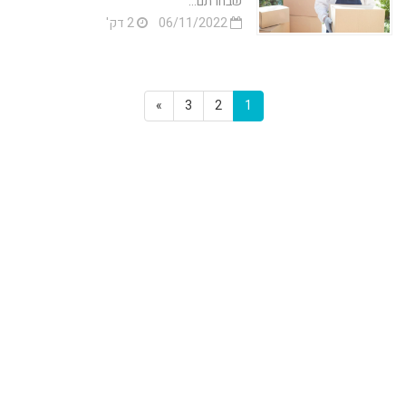
שבחרתם...
06/11/2022
2 דק'
»
3
2
1