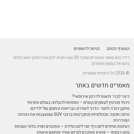
הצטרף ככותב
כניסה לרשומים
רידר הוא מאגר מאמרים שכבר 20 שנה מביא לכם את התוכן הטוב ביותר
בישראל במגוון תחומים.
© 2026 כל הזכויות שמורות
מאמרים חדשים באתר
כיצד לברר זכאות לדרכון אירופאי?
ניהול מוניטין לעסקים קטנים – המפתח להצלחה בעולם תחרותי
מתקן נינג'ה לחצר: הדרך לשדרוג הבריאות והחוסן של ילדיכם
נהיגה חכמה: טכנולוגיות מתקדמות ברכבי SUV שמעצבות את הנהיגה
המודרנית
רעיונות וטיפים ליום כיף זוגי ליום הולדת – מתכננים חוויה בלתי נשכחת
מזגן רצפתי – פתרון מתקדם למיזוג אוויר מותאם אישית