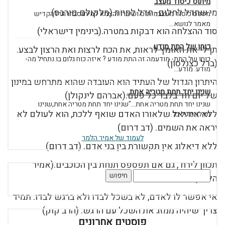
מיתוס כיסוד מעצב
מי שחדל לחלום- חדל לחיות.(מלקולם פורבס)
מיתוס כיסוד מעצבמיתוס ושיברו והצמא למיתוסבחרתי להקדיש
מאמר לנושא...
סוד ההצלחה הוא דבקות במטרה.(בינימין דישראלי)
כוחו של התת מודע
תן לי את האומץ לראות, את הכח לרצות ואת הרצון לבצע.
כוחו של התת- מודעמה זה התת מודע ? איזה כוח גלום בו.נתחיל מה-
(ברל כצנלסון)
מודע. מודע...
היתרון הגדול של העתיד הוא העובדה שהוא מתרחש במינון
שנינו יחד תחת מטריה אחת..
של יום חד בלבד כל פעם.(אברהם לינקולן)
שנינו יחד תחת מטריה אחת..."שנינו יחד תחת מטריה אחת,שנינו
ללא אידיאל שלאורו האדם שואף ללכת, הוא לעולם לא
מדלגים על כל...
יראה את השמים. (דב דרום)
לעמוד של אמיר הלמר
ללא דיאלוג אין תקשורת בין בני אדם. (דב דרום)
תכוון לירח , גם אם תפספס תנחת בין הכוכבים.(אמיר
חיפוש:
הלמר)
אי אפשר לו לאדם, לא בשכל לבדו ולא ברגש לבדו. תמיד
צריך שיהיה ממזג את השכל עם הרגש. (הרב קוק)
פוסטים אחרונים