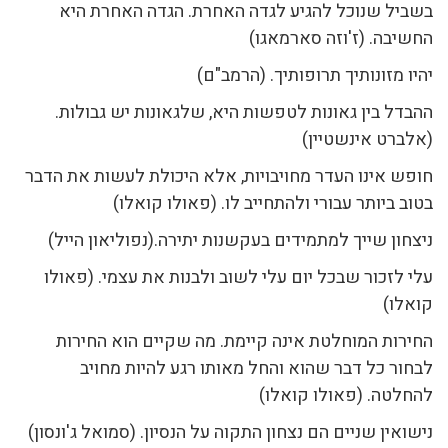
בשביל שנוכל להגיע לגדה האחרת. הגדה האחרת היא
החשיבה. (ז'וזה סארמאגו)
יהיו מזונותיך תרופותיך. (הרמב"ם)
ההבדל בין גאונות לטפשות היא, שלגאונות יש גבולות.
(אלברט אינשטיין)
חופש אינו העדר מחויבויות, אלא היכולת לעשות את הדבר
בטוב ביותר עבורי ולהתחייב לו. (פאולו קואלו)
ניצחון שייך למתמידים בעקשנות יתירה.(נפוליאון הייל)
עלי לזכור שבכל יום עלי לשוב ולבנות את עצמי. (פאולו
קואלו)
החירות המוחלטת אינה קיימת. מה שקיים הוא החירות
לבחור כל דבר שהוא והחל מאותו רגע להיות מחויב
להחלטה. (פאולו קואלו)
נישואין שניים הם נצחון התקוה על הנסיון. (סמואל ג'ונסון)