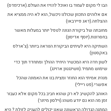
הבו לי מקום לעמוד בו ואוכל להזיז את העולם.(ארכימדס)
אם אלוהים התכוון שכולנו ניכשל, הוא לא היה ממציא את
ההצלחה.(דאג פיירבאו)
מחובתה של ביקורת הגונה לטפל יותר במעלות מאשר
בחסרונות.(יוסף אדיסון)
השתיקה היא לעיתים הביקורת הנוראה ביותר.(צ'ארלס
באקסטון)
לשון חדה היא המכשיר היחיד ההולך ומתחדד תוך כדי
שימוש מתמיד.(וושינגטון ארוינג)
מנהיג אמיתי הוא החוזר ומצית בנו את האמונה שהכל
אפשרי.(פט ריילי)
האוהב להקשיב לא רק שהוא חביב בכל מקום אלא כעבור
זמן מה הוא גם יודע משהו.(וילסון מיזנר)
המתנה הגדולה הראשונה שאנו יכולים להעניק לזולת ? היא