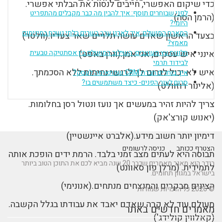
כדי שיקום האפשרי, חייבים לנסות את הבלתי אפשרי.
לפני שבוחרים תוסף: איך להבין מה כבר מקבלים מהתפריט
(הרמן הסה)
היומי?
המארח המושלם: איך לארגן ערב בשרים בלתי נשכח במינימום
בצעד הראשון שאדם עושה תלויים שאר צעדיו.(וולטר)
מאמץ?
אינני איש עסקים, אני אמן.(וורן באפט)
חלונות עץ מעוצבים: השילוב המושלם בין אסתטיקה טבעית
לבידוד תרמי
איש לא יכול לגרום לך לרגשי נחיתות ללא הסכמתך.
איך בוחרים חברת CRM שמתאימה לעסק?
סרום לעור הפנים- כיצד משתמשים בו?
(אלינור רוזוולט)
צריך להיות זהיר במעשים אך נועז ונטול רסן בחלומות.
(יאנוש קורצ'אק)
דימיון יותר חשוב מידע.(אלברט איינשטיין)
הצטרף ככותב
כניסה לרשומים
תבוסה היא לעתים מצב זמני בלבד. הרמת ידים הופכת אותה
רידר הוא מאגר מאמרים שכבר 20 שנה מביא לכם את התוכן הטוב ביותר
לתמידית. (מרלן פון סאוונט)
בישראל במגוון תחומים.
הצינים מבקרים והמנצחים מנתחים.(אנונימי)
© 2026 כל הזכויות שמורות
מעולם עוד לא קרה שאדם יאבד את עבודתו בגלל הקשבה.
מאמרים חדשים באתר
(קאלווין קולידג')