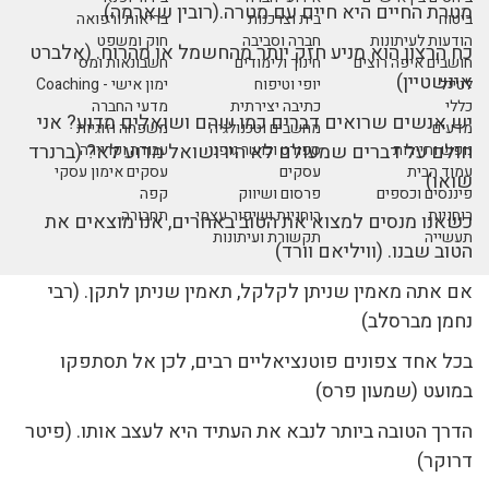
מטרת החיים היא חיים עם מטרה.(רובין שארמה)
ביטוח
בית וצרכנות
בריאות ורפואה
הודעות לעיתונות
חברה וסביבה
חוק ומשפט
כח הרצון הוא מניע חזק יותר מהחשמל או מהרוח. (אלברט
חושבים איפה רוצים
חינוך ולימודים
חשבונאות ומס
אינשטיין)
לטייל
יופי וטיפוח
ימון אישי - Coaching
כללי
כתיבה יצירתית
מדעי החברה
יש אנשים שרואים דברים כמו שהם ושואלים מדוע? אני
מדעים
מחשבים וטכנולגיה
משפחה וזוגיות
חולם על דברים שמעולם לא היו ושואל מדוע לא? (ברנרד
נופש ותיירות
ספורט וכושר גופני
עבודה וקריירה
עמוד הבית
עסקים
עסקים אימון עסקי
שואו)
פיננסים וכספים
פרסום ושיווק
קפה
רוחניות
רוחניות ושיפור עצמי
תחבורה
כשאנו מנסים למצוא את הטוב באחרים, אנו מוצאים את
תעשייה
תקשורת ועיתונות
הטוב שבנו. (וויליאם וורד)
אם אתה מאמין שניתן לקלקל, תאמין שניתן לתקן. (רבי
נחמן מברסלב)
בכל אחד צפונים פוטנציאליים רבים, לכן אל תסתפקו
במועט (שמעון פרס)
הדרך הטובה ביותר לנבא את העתיד היא לעצב אותו. (פיטר
דרוקר)