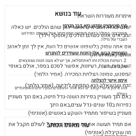
עוד בנושא
אימרות מעוררות השראה.
מהי מוטיבציה ומדוע היא דבר הכרחי
ישנם כאלה המביאים אושר לאן שהם הולכים. יש כאלה
מוטיבציה. המילה הזאת מופיעה יותר ויותר אצל אנשים. הפירוש
המביאים אותו כשהם הולכים.(אוסקר וילד)
העברי של מילה...
אם אתה עסוק בלשפוט אנשים כל העת, אין לך זמן לאהוב
המומחים קבעו: אלו הזוגות שעתידים להתגרש
אותם. (אמא תרזה)
2. רשימת מכולת ותו לאתתפלאו, אך יש לא מעט זוגות שנמצאים
השקפות, דעות, רעיונות, אפשר לסכם בספר, אולם באופי
יחד כי הזוגיות...
המפגש, טמונה הצלחת המכירה. (אמיר הלמר)
אימון אישי להצלחה
הכח שבשאלה הוא המפתח לידיעה. (אמיר הלמר)
מהו אימון אישי?קואצ'ינג הוא אחד התחומים המצליחים והאופנתיים
בעולם....
באם הנך מעוניין בפירות השנה-גדל חיטה, באם הנך מעוניין
בפירות ב10 שנים-גדל עצים,באם הינך
מעוניין בשיפור מתמיד-השקע באנשים.(אנונימי)
אם תמיד תעשה את מה שתמיד עשית ? לעולם תקבל את
עוד מאותו הכותב
מה שקיבלת.(אנונימי)