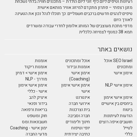
רעיונות וטיפים ליום כיף זוגי ליום הולדת – מתכננים חוויה בלתי נשכחת
מזגן רצפתי – פתרון מתקדם למיזוג אוויר מותאם אישית
טיפים לנהגים חדשים ברכבים חשמליים: כך תוכלו לנהל נכון את הטעינה
לאורך היום
מדפי מתכת מעוצבים של המותג אלומון לחדרי עבודה ומשרדים
תמא 38 כמנוף לצמיחה כלכלית
נושאים באתר
SEO Israel אוכל
אוכל ומתכונים
אומנות
ומתכונים
אומנות ובידור
אומנות ריקוד
אימון אישי
אימון אישי
אימון אישי > דמיון
(Coaching)
מודרך - NLP
אימון אישי NLP
אימון אישי אימון
אימון אישי אימון
אישי
אישי - כללי
אימון אישי אימון
אינטרנט
איציק להב
ביחסים בין אישיים
אירועי חברה
בידור ופנאי
ביטוח
בית וצרכנות
בריאות ורפואה
הודעות לעיתונות
חברה וסביבה
חוק ומשפט
חושבים איפה רוצים
חינוך ולימודים
חשבונאות ומס
לטייל
יופי וטיפוח
ימון אישי - Coaching
כללי
כתיבה יצירתית
מדעי החברה