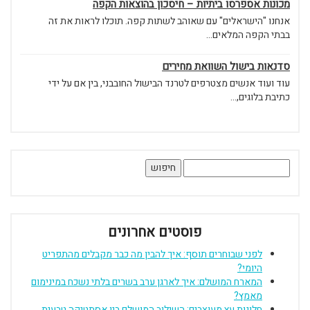
מכונות אספרסו ביתיות – חיסכון בהוצאות הקפה
אנחנו "הישראלים" עם שאוהב לשתות קפה. תוכלו לראות את זה
בבתי הקפה המלאים...
סדנאות בישול השוואת מחירים
עוד ועוד אנשים מצטרפים לטרנד הבישול החובבני, בין אם על ידי
כתיבת בלוגים,...
חיפוש:
פוסטים אחרונים
לפני שבוחרים תוסף: איך להבין מה כבר מקבלים מהתפריט
היומי?
המארח המושלם: איך לארגן ערב בשרים בלתי נשכח במינימום
מאמץ?
חלונות עץ מעוצבים: השילוב המושלם בין אסתטיקה טבעית