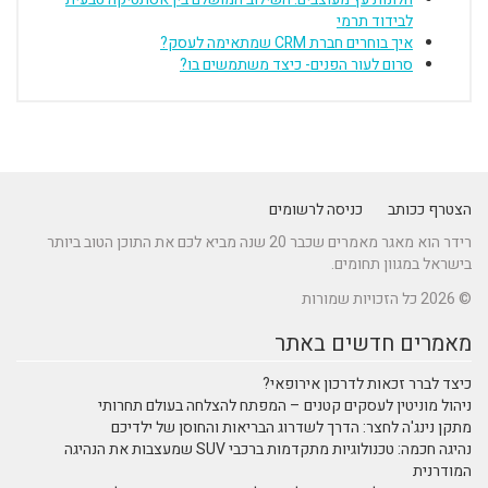
לבידוד תרמי
איך בוחרים חברת CRM שמתאימה לעסק?
סרום לעור הפנים- כיצד משתמשים בו?
הצטרף ככותב
כניסה לרשומים
רידר הוא מאגר מאמרים שכבר 20 שנה מביא לכם את התוכן הטוב ביותר
בישראל במגוון תחומים.
© 2026 כל הזכויות שמורות
מאמרים חדשים באתר
כיצד לברר זכאות לדרכון אירופאי?
ניהול מוניטין לעסקים קטנים – המפתח להצלחה בעולם תחרותי
מתקן נינג'ה לחצר: הדרך לשדרוג הבריאות והחוסן של ילדיכם
נהיגה חכמה: טכנולוגיות מתקדמות ברכבי SUV שמעצבות את הנהיגה
המודרנית