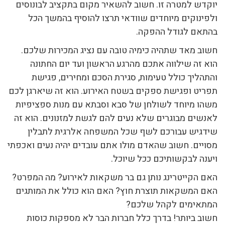
יוקדש למטרה זו. חשוב להשאיר מקום בתקציב לבונוסים
ולפינוקים מיוחדים שוודאי תרצו להוסיף בהמשך הכל
בהתאם לגודל ההפקה.
חשוב מאד שתהיה כימיה טובה עם נציג המכירות שלכם.
הוא זה שילווה אתכם מהרגע הראשון ועד יום החתונה
והתהליך כולל טעימות, סגירת הסכם ומחירים, פגישת
תפריט ופגישת ספקים בשטח האירוע. הוא זה שיארגן לכם
משהו מיוחד לשולחן של סבא וסבתא עם מנות ספציפיות
לאנשים מבוגרים שלא נעים להם לגשת למזנונים. הוא זה
שידגיש עבורכם לשף שכל המשפחה אלרגית לתבלין
מסויים. חשוב שהאדם מולו אתם עובדים יהיה נעים ואכפתי
ויענה לבקשותיכם ככל שיוכל.
האם הקייטרינג נותן גם בר משקאות לאירוע? מה המפרט?
האם המשקאות תוצרת חוץ? האם הוא כולל את המותגים
המתאימים לקהל שלכם?
חשוב ביותר! בדרך כלל חברות הבר לא מספקות כוסות