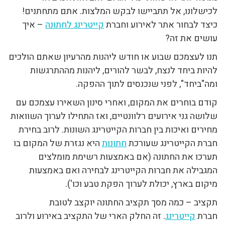
לכישלונו, אל תתביישו לבקש המלצות. אתם מתחתנים!
כיצד לבחור אתר לאירוע וחברת
קייטרינג לחתונה
– איך
עושים את זה?
תנו לעצמכם שבוע או חודש ליהנות מהרעיון שאתם הולכים
להיות ביחד לנצח, לבשר להורים, ליהנות מההתרגשות
ומה"ביחד", לפני שנכנסים לתוך ההפקה.
קודם בוחרים את המקום, ואחרי סינון השאירו עצמכם עם
שלושה גני אירועים רלוונטיים, ואז התחילו לערוך השוואות
מחירים ואיכות בין חברות הקייטרינג השונות. לרוב בחירת
חברת הקייטרינג שעורכת
חתונות
היא נגזרת של המקום בו
תערכו את החתונה (אם באמצעות רשימת מומלצים
המגבילה את חברות הקייטרינג לבחירה ואם באמצעות
מיקום בארץ, יכולת לערוך הפקת טבע וכו').
תקציב – כמה מסך תקציב החתונה יוקצב לטובת
חברת
קייטרינג
. זה החלק הארי של התקציב באירוע ולרוב