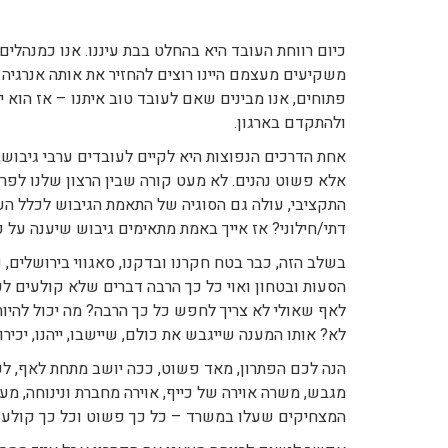
כיום רווחת העובד היא בהחלט בבת עיננו. אנו כמנהלים
משקיעים מעצמם היינו רוצים להחזיר את אותה אנרגיה 
פתוחים, אנו מבינים שאם לעובד טוב איתנו – אז הוא 
ולהתקדם בארגון.
אחת הדרכים הנפוצות היא לקיים לעובדים ערבי גיבוש,
אלא פשוט נהנים. לא מעט קורה שבין הרצון שלנו לפרג
התקציבי, עולה גם הסוגיה של התאמת הגיבוש לכלל העו
דתי/חילוני? אז אייך באמת מתאימים גיבוש שיענה על 
בשלב הזה, כבר בטח חקרנו ובדקנו, סאגווי בירושלים, 
הסעות ובטחון ואוי כל כך הרבה דברים שלא קולעים לכו
לאף שאולי לא צריך לחפש כל כך הרבה? מה יכול להיות מ
לא? אותו המענה שייגבש את כולם, שיישבו, ייהנו, יכ
הנה לכם הפתרון, מאד פשוט, ככה יושב מתחת לאף, לעי
מגבש, משרה אוירה של כייף, אוירה מחברת ונינוחה, מע
המצחיקים שעלו במשרד – כל כך פשוט וכל כך קולע!