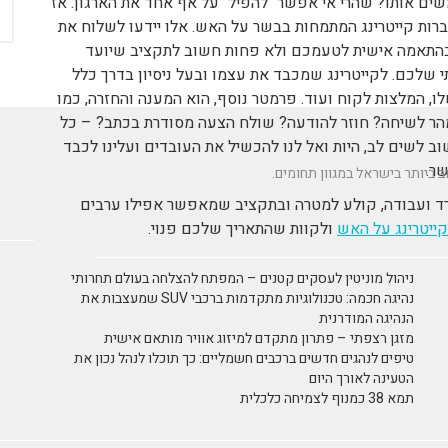
ים אותו? שהרי אי אפשר "להפיל" על אף אחד את הארגון. אז
ברות קייטרינג המתמחות בבשר על האש. אלו יידעו לשלוח את
 בהתאמה אישית לטעמכם ולא פחות חשוב לתקציב שיועד
 שלכם. לקייטרינג שמכבד את עצמו ובעל ניסיון בדרך כלל
ו, המלצות לקוח ועוד. פרמטר נוסף, הוא המענה והחזרה, כמו
מהר לשיחה? חוזר להודעה? שולח הצעה מסודרת בכתב? – כל
וב לשים לב, היות ואל לנו להכשיל את העובדים ועלינו לכבד
שר.
רד ועבודה, קולע למטרה ובתקציב שמאפשר אפילו ערבים
ייטרינג על האש
ולקוות שהתאריך שלכם פנוי.
ניהול מוניטין לעסקים קטנים – המפתח להצלחה בעולם תחרותי
נהיגה חכמה: טכנולוגיות מתקדמות ברכבי SUV שמעצבות את
הנהיגה המודרנית
מזגן רצפתי – פתרון מתקדם למיזוג אוויר מותאם אישית
טיפים לנהגים חדשים ברכבים חשמליים: כך תוכלו לנהל נכון את
הטעינה לאורך היום
תמא 38 כמנוף לצמיחה כלכלית