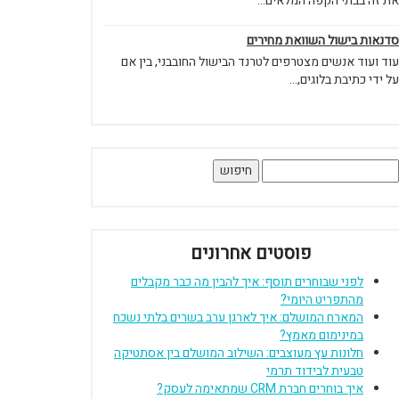
את זה בבתי הקפה המלאים...
סדנאות בישול השוואת מחירים
עוד ועוד אנשים מצטרפים לטרנד הבישול החובבני, בין אם
על ידי כתיבת בלוגים,...
יפוש:
פוסטים אחרונים
לפני שבוחרים תוסף: איך להבין מה כבר מקבלים
מהתפריט היומי?
המארח המושלם: איך לארגן ערב בשרים בלתי נשכח
במינימום מאמץ?
חלונות עץ מעוצבים: השילוב המושלם בין אסתטיקה
טבעית לבידוד תרמי
איך בוחרים חברת CRM שמתאימה לעסק?