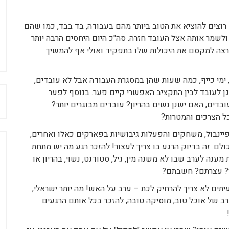
 רוצים להוציא את הטוב ביותר מהם בעבודה, בד בבד, כמו שהם
ולשמר אותה אצל העובד חזרה. סה"כ היום היחסים הרבה יותר
ירצה למקסם את היכולות שלו בתפקיד ואולי אף להמשיך
 ימי כייף, כמה שעות שהן במסגרת העבודה אבל לא עובדים,
ן לעובד לבין התקציב האפשרי קיים פער. בנוסף לפער
ח
בדים, האם ישנן נשים בהריון? עובדים מבוגרים יותר?
כל הצרכים והמטרות?
פיינבול, משחקים והפעלות גיבושיות בפארקים כאלו ואחרים,
לם. זה בדיוק הרגע בו צריך לעצור! להזכר רגע מה יש מתחת
ענה לערב שבו לא משנה מין, גיל, סטודנט, נשוי, בהריון או
ירו? עצרתם? חשבתם?
תים לא צריך להרחיק לכת – ערב על האש! מה יותר ישראלי,
רב של אוכל טוב, מוסיקה טובה, להזכר בכל אותם הרגעים