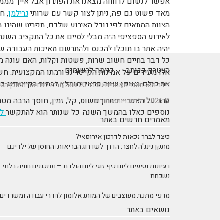
אפשר לנשום לרווחה מצאנו את הפתרון אבל אייך מממש
מאד פשוט גם פה, ניתן לצור קשר עם שרותי
גרילמן
, ח
הצוות המתאים לפי גודל האירוע שלכם, תפריט שהינו
לאירוע הספציפי הזה מבלי לסיים את כל התקציב השנתי
יהיה אתר בו תוכלו להכנס ולהתרשם מאיכות העבודה של
כל דבר בחיים חשוב שרות, פשטות וקלות, האם עונה 
הצטרף ככותב
כניסה לרשומים
אלו מעידים על אמינות הקייטרינג ורמתו המקצועית. חש
את כולם באופן שווה כדאי ומומלץ לבחור בקייטרינג כ
רידר הוא מאגר מאמרים שכבר 20 שנה מביא לכם את התוכן הטוב ביותר בישראל במגוון תחומים.
ערב על האש – פתרון פשוט, קל, זמין, חוסך הרבה מט
© 2026 כל הזכויות שמורות
נוספים כאלו בהמשך השנה. כל שנותר הוא להתקשר
לק
מאמרים חדשים באתר
כיצד לברר זכאות לדרכון אירופאי?
מתקן נינג'ה לחצר: הדרך לשדרוג הבריאות והחוסן של ילדיכם
רעיונות וטיפים ליום כיף זוגי ליום הולדת – מתכננים חוויה בלתי
נשכחת
מדפי מתכת מעוצבים של המותג אלומון לחדרי עבודה ומשרדים
נושאים באתר