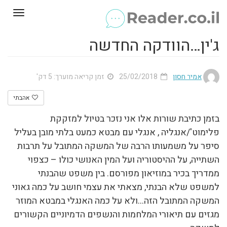
Toggle
gation
ג'ין…הוודקה החדשה
אמיר חסון
25/02/2018
זמן קריאה מוערך: 5 דק'
אהבתי
בזמן כתיבת שורות אלו אני נזכר בטיול למזקקת
פלימוט'/אנגליה , אנגלי עם מבטא כמעט בלתי מובן בעליל
סיפר על משמעותו הרבה של המשקה המתובל על תרבות
השתייה, על ההיסטוריה ועל המין האנושי כולו – כצפוי
ממדריך בכיר במוזיאון מפורסם. בין משפט שהבנתי
למשפט שלא הבנתי, מצאתי את עצמי חושב על כמה גאוני
המשקה המתובל הזה…ולא על כמה האנגלי במבטא המוזר
מגזים עם תיאורי המלחמות והנשפים הדמיוניים הקשורים