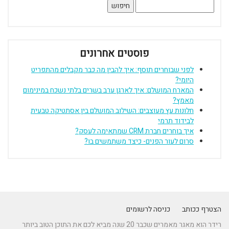
חיפוש:
פוסטים אחרונים
לפני שבוחרים תוסף: איך להבין מה כבר מקבלים מהתפריט
היומי?
המארח המושלם: איך לארגן ערב בשרים בלתי נשכח במינימום
מאמץ?
חלונות עץ מעוצבים: השילוב המושלם בין אסתטיקה טבעית
לבידוד תרמי
איך בוחרים חברת CRM שמתאימה לעסק?
סרום לעור הפנים- כיצד משתמשים בו?
הצטרף ככותב
כניסה לרשומים
רידר הוא מאגר מאמרים שכבר 20 שנה מביא לכם את התוכן הטוב ביותר