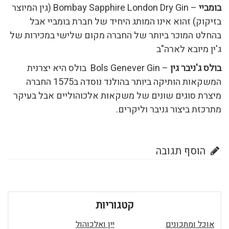
בומביי
– Bombay Sapphire London Dry Gin (גין המיוצר
בזיקוק) זהוא אינו המותג היחיד של חברת בומביי אבל
בהחלט המוכר ביותר של החברה מקום שלישי במכירות של
ג'ין מיובא לארה"ב
בולס ג'ניבר גין
– Bols Genever Gin בולס היא יצרנית
המשקאות הותיקה ביותר בהולנד נוסדה ב1575 החברה
מיצרת סוגים שונים של משקאות אלכוהוליים אבל בעיקר
מתרכזת ביצור גניבר וליקרים.
הוסף תגובה
קטגוריות
אוכל ומתכונים
יין ואלכוהול