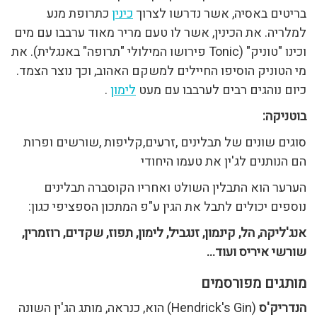
בריטים באסיה, אשר נדרשו לצרוך
כינין
כתרופת מנע
למלריה. את הכינין, אשר לו טעם מריר מאוד ערבבו עם מים
וכינו "טוניק" (Tonic פירושו המילולי "תרופה" באנגלית). את
מי הטוניק הוסיפו החיילים למשקם האהוב, וכך נוצר הצמד.
כיום נוהגים רבים לערבבו עם מעט
לימון
.
בוטניקה:
סוגים שונים של תבלינים ,זרעים,קליפות ,שורשים ופרות
הם הנותנים לג'ין את טעמו היחודי
הערער הוא התבלין השולט ואחריו הקוסברה תבלינים
נוספים יכולים לתבל את הגין ע"פ המתכון הספציפי כגון:
אנג'ליקה, הל, קינמון, זנגביל, לימון, תפוז, שקדים, רוזמרין,
שורשי איריס ועוד…
מותגים מפורסמים
הנדריק'ס
(Hendrick's Gin) הוא, כנראה, מותג הג'ין השונה