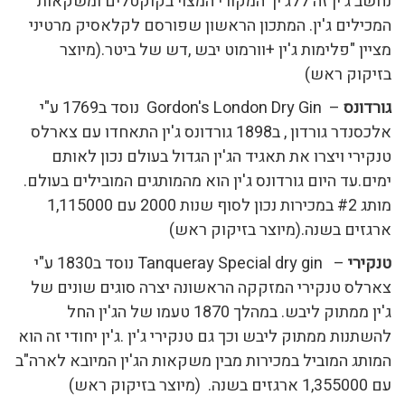
נחשב ג'ין זה ללג'ין המקורי המצוי בקוקטלים ומשקאות
המכילים ג'ין. המתכון הראשון שפורסם לקלאסיק מרטיני
מציין "פלימות ג'ין +וורמוט יבש ,דש של ביטר.(מיוצר
בזיקוק ראש)
גורדונס
– Gordon's London Dry Gin נוסד ב1769 ע"י
אלכסנדר גורדון , ב1898 גורדונס ג'ין התאחדו עם צארלס
טנקירי ויצרו את תאגיד הג'ין הגדול בעולם נכון לאותם
ימים.עד היום גורדונס ג'ין הוא מהמותגים המובילים בעולם.
מותג #2 במכירות נכון לסוף שנות 2000 עם 1,115000
ארגזים בשנה.(מיוצר בזיקוק ראש)
טנקירי
– Tanqueray Special dry gin נוסד ב1830 ע"י
צארלס טנקירי המזקקה הראשונה יצרה סוגים שונים של
ג'ין ממתוק ליבש. במהלך 1870 טעמו של הג'ין החל
להשתנות ממתוק ליבש וכך גם טנקירי ג'ין .ג'ין יחודי זה הוא
המותג המוביל במכירות מבין משקאות הג'ין המיובא לארה"ב
עם 1,355000 ארגזים בשנה. (מיוצר בזיקוק ראש)