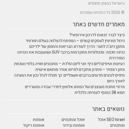
בישראל במגוון תחומים.
© 2026 כל הזכויות שמורות
מאמרים חדשים באתר
כיצד לברר זכאות לדרכון אירופאי?
ניהול מוניטין לעסקים קטנים – המפתח להצלחה בעולם תחרותי
מתקן נינג'ה לחצר: הדרך לשדרוג הבריאות והחוסן של ילדיכם
נהיגה חכמה: טכנולוגיות מתקדמות ברכבי SUV שמעצבות את הנהיגה
המודרנית
רעיונות וטיפים ליום כיף זוגי ליום הולדת – מתכננים חוויה בלתי נשכחת
מזגן רצפתי – פתרון מתקדם למיזוג אוויר מותאם אישית
טיפים לנהגים חדשים ברכבים חשמליים: כך תוכלו לנהל נכון את הטעינה
לאורך היום
מדפי מתכת מעוצבים של המותג אלומון לחדרי עבודה ומשרדים
תמא 38 כמנוף לצמיחה כלכלית
נושאים באתר
SEO Israel אוכל
אוכל ומתכונים
אומנות
ומתכונים
אומנות ובידור
אומנות ריקוד