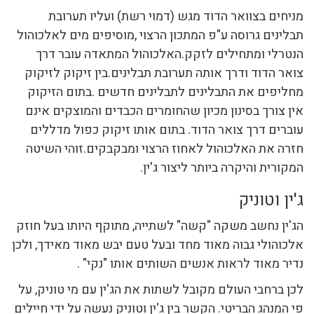
מניחים בצוואר הדוד מגש (דמוי רשת) ועליו תערובת
תבלינים גרוסה ע"פ המתכון הרצוי ,מוסיפים מים לאלכוהול
הנטרלי ומתחילים לזקק.האלכוהול המתאדה עובר דרך
צואר הדוד ודרך אותה תערובת תבלינים.בין זיקוק לזיקוק
מחליפים את התבלינים לתבלינים חדשים .בתום הזיקוק
אין צורך בסינון מכיון שהחומרים הכבדים והמוצקים אינם
עוברים דרך צואר הדוד. בתום אותו זיקוק כפול מדללים
חזרה את האלכוהול לאחוז הרצוי ומבקבקים.זוהי השיטה
המקורית והיקרה ביותר ליצור ג'ין.
ג'ין וטוניק
הג'ין נחשב משקה "קשה" לשתייה, מתוקף היותו בעל חוזק
אלכוהולי גבוה מאוד מחד ובעל טעם יבש מאוד מאידך, ולכן
נדיר מאוד לראות אנשים השותים אותו "נקי" .
לכן ברחבי העולם מקובל לשתות את הג'ין עם מי טוניק, על
פי המנהג הבריטי. הקשר בין ג'ין וטוניק נעשה על ידי חיילים