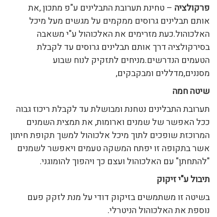
פרקולציה
– טחינת תערובת התבלינים ע"פ מתכון ,את
אותם תבלינים גרוסים ממקמים על מגשים מעל מיכל
האלכוהול.כעת מזרימים את האלכוהול ע"י משאבה
בסירקולציה דרך אותם תבלינים גרוסים עד לקבלת
הטעמים הנדרשים.מניחים לתזקיק לנוח שבוע
מסננים,מדללים ומבקבקים,
שיטה חמה
תערובת התבלינים נטחנת ומבושלת עד לקבלת ריכוז גבוה
ככל האפשר של שמנים וארומות, את תמצית השמנים
המרוכזת שופכים לתוך מיכל אלכוהול למשך תקופת חיתון
אשר בתקופה זו יפתח המשקה טעמים ויאפשר לשמנים
"להתחתן" עם האלכוהול ועצם כך ויהפוך להומוגני.
תיבול ע"י זיקוק
בשיטה זו משתמשים בזיקוק דודי על מנת לזקק פעם
נוספת את האלכוהול הניטרלי.