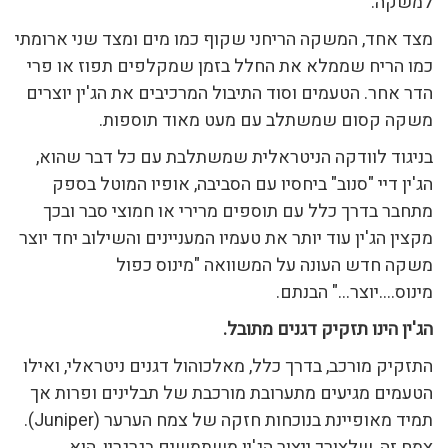
למשקה.
מצד אחד, המשקה הריחני שקוף כמו מים ומצד שני ארומתי
כמו הריח שממלא את החלל בזמן שמקלפים תפוז או פרי
הדר אחר. הטעמים וסוד התיבול המרכיבים את הג'ין יוצרים
משקה קסום שמשתלב עם מעט מאוד תוספות.
בניגוד לוודקה הניטראלית שמשתלבת עם כל דבר שהוא,
הג'ין דיי "סנוב" ביחסיו עם הסביבה, אופיו המוטל בספק
מתחבר בדרך כלל עם תוספים מרירי או חמוצי סבר ובכך
מקצין הג'ין עוד יותר את טעמיו המעניינים והשילוב יחד יוצר
משקה חדש העונה על המשוואה "מינוס כפול
מינוס….יוצר…" הבנתם.
הג'ין הינו תזקיק דגנים מתובל.
התזקיק מורכב, בדרך כלל, מאלכוהול דגנים ניטראלי, ואילו
הטעמים מגיעים מתערובת מורכבת של תבלינים ופרות אך
תמיד מאופיינת בנוכחות חזקה של צמח הערער (Juniper).
צמח זה, שלצורך ייצור הג'ין משתמשים בגרגריו, הוא