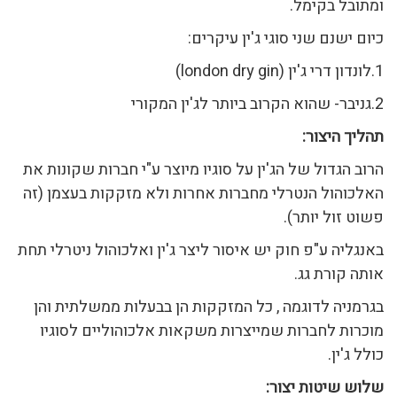
ומתובל בקימל.
כיום ישנם שני סוגי ג'ין עיקרים:
1.לונדון דרי ג'ין (london dry gin)
2.גניבר- שהוא הקרוב ביותר לג'ין המקורי
תהליך היצור:
הרוב הגדול של הג'ין על סוגיו מיוצר ע"י חברות שקונות את
האלכוהול הנטרלי מחברות אחרות ולא מזקקות בעצמן (זה
פשוט זול יותר).
באנגליה ע"פ חוק יש איסור ליצר ג'ין ואלכוהול ניטרלי תחת
אותה קורת גג.
בגרמניה לדוגמה , כל המזקקות הן בבעלות ממשלתית והן
מוכרות לחברות שמייצרות משקאות אלכוהוליים לסוגיו
כולל ג'ין.
שלוש שיטות יצור: