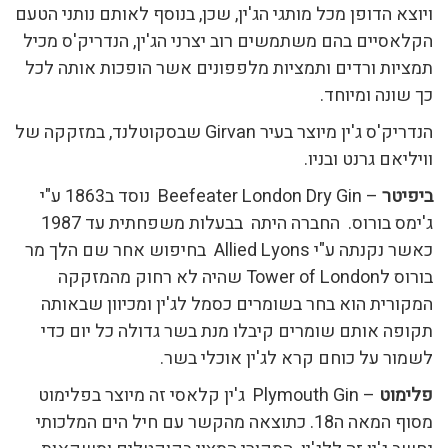
ויוצא הדופן מכל מותגי הג'ין, שכן, בנוסף לאותם נותני הטעם
הקלאסיים בהם משתמשים רוב יצרני הג'ין, הנדריק'ס מכיל
תמציות ורדים ותמציות מלפפונים אשר הופכות אותה לכל
כך שונה ומיוחד.
הנדריק'ס ג'ין מיוצר בעיר Girvan שבסקוטלנד, במזקקה של
וויליאם גרנט ובניו.
ביפיטר
– Beefeater London Dry Gin נוסד ב1863 ע"י
ג'ימס בורוס. החברה היתה בבעלות משפחתית עד 1987
כאשר נקנתה ע"י Allied Lyons בחיפוש אחר שם הלך מר
בורוס לTower of London שהיה לא רחוק מהמזקקה
המקורית הוא בחר בשומרים כסמל לג'ין ומכיוון שבאותה
תקופה אותם שומרים קיבלו מנת בשר גדולה כל יום כדי
לשמור על כוחם קרא לג'ין אוכלי בשר.
פלימוט
– Plymouth Gin ג'ין קלאסי זה מיוצר בפלימוט
מסוף המאה ה18. כתוצאה מהקשר עם חיל הים המלכותי