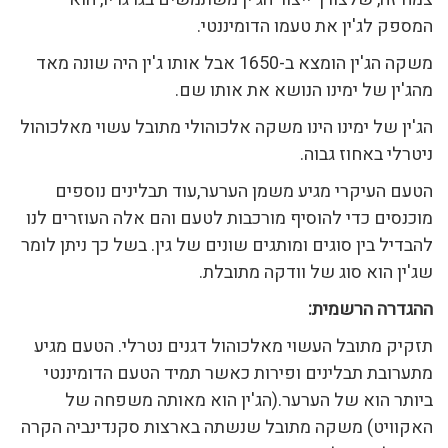
המספק לג'ין את טעמו הדומיננטי.
משקה הג'ין הומצא ב-1650 אבל אותו ג'ין היה שונה מאד
מהג'ין של ימינו הנושא את אותו שם.
הג'ין של ימינו הינו משקה אלכוהולי מתובל עשוי מאלכוהול
ניטרלי באחוז גבוה.
הטעם העיקרי מגיע משמן הערער,עוד תבלינים נוספים
מוכנסים כדי להוסיף מורכבות לטעם והם אלה העוזרים לנו
להבדיל בין סוגים ומותגים שונים של גין. בשל כך ניתן לומר
שג'ין הוא סוג של וודקה מתובלת.
ההגדרה הרשמית:
תזקיק מתובל העשוי מאלכוהול דגנים נטרלי. הטעם מגיע
מתערובת תבלינים ופירות כאשר תמיד הטעם הדומיננטי
ביותר הוא של הערער.(הג'ין הוא מאותה משפחה של
האקוויט) משקה מתובל שנשתה בארצות סקנדינביה הקרה