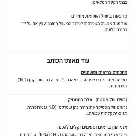
בבתי הקפה המלאים...
סדנאות בישול השוואת מחירים
עוד ועוד אנשים מצטרפים לטרנד הבישול החובבני, בין אם על ידי
כתיבת בלוגים,...
עוד מאותו הכותב
מתכונים בריאים ופשוטים
רשימת מתכונים בריאיםנערך באהבה ע"י מירה כהן שטרקמן (N.D.ׂ),
נטורופתית...
זרעים של מסטיק- אלת המסטיק
זרעים של מסטיקמאת: מירה כהן שטרקמן (N.D.),נטורופתית,
תזונאית קלינית טבעית....
אזני המן בריאים וטעימים וקלים להכנה
חיוכי אזני המן מאת: מירה כהן שטרקמן (N.D.) (R.Na) נטורופתית.