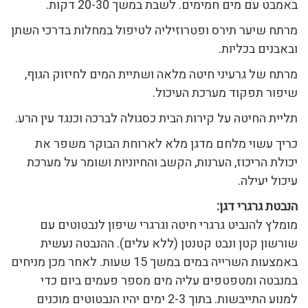
באמבט עם מים חמימים. לשבת במשך 20-30 דקות.
מרתח שיער תירס ופטרוזיליה לטיפול במחלות בדרכי השתן
ובאבנים בכליות.
מרתח של גרעיני חיטה מלאה ושתיית המים לחיזוק הגוף,
שיפור תפקוד מערכת העיכול.
תליית החיטה על קירות הבית כסגולה לברכה וכנגד עין הרע.
כריך עשוי מלחם מדגן מלא לארוחת הבוקר משפר את
יכולת הריכוז, הערנות, הקשב והחיוניות ושומר על מערכת
עיכול יעילה.
הנבטת גרגרי דגן:
מומלץ להנביט גרגרי חיטה וגרגרי שיפון לנבטוטים עם
שורשון קטן ונבט קטנטן (ללא עלים). ההנבטה נעשית
באמצעות השרייה במים במשך 15 שעות. לאחר מכן מניחים
במנבטה ומטפטפים עליה מים מספר פעמים ביום כדי
למנוע התייבשות. בתוך 2-3 ימים יהיו הנבטוטים מוכנים