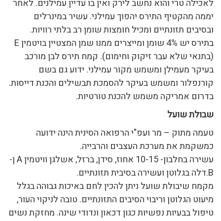
לאכילה טרי והוא נחשב לירק ואין בו עדיין עמילנים. לאחר
יממה מהקטיף התירס יהפוך עמילני. עשיר במינרלים
ובסיבים תזונתיים ומכיל חומצות שומן רב בלתי רוויות.
בתירס יש 4% שומן ומייצרים ממנו שמן המצטיין בויטמין E
(בתנאי שלא עבר זיקוק וחימום). קמח תירס לבן מורכב
בעיקר מעמילן ומשמש מקור עמילני. ידוע גם בשם
קורנפלור ומשמש בעיקר להסמכת תבשילים והכנת דייסות.
בדרום אמריקה משמש להכנת טורטיות.
שבולת שועל
טעמה מתוק – מר ועפ"י הרפואה הסינית הינה ידועה
כמשקמת את מערכת העצבים והרבייה.
עשירה בחלבון- 10-15 אחוז, סידן, ברזל, אשלגן וויטמין A ן-
B.דלה בגלוטן ועשירה בסיבית תזונתיים.
מקמח שיבולת שועל ניתן להכין לחם באיכות גבוהה בגלל
מיעוט הגלוטן וריבוי הסיבים התזונתיים. טובה לניקוי העור,
טיפול בבעיות נפשיות כגון דכאון ונדודי שינה. מחזקת נשים