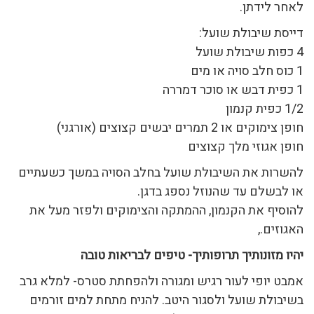
לאחר לידתן.
דייסת שיבולת שועל:
4 כפות שיבולת שועל
1 כוס חלב סויה או מים
1 כפית דבש או סוכר דמררה
1/2 כפית קנמון
חופן צימוקים או 2 תמרים יבשים קצוצים (אורגני)
חופן אגוזי מלך קצוצים
להשרות את השיבולת שועל בחלב הסויה במשך כשעתיים
או לבשלם עד שהנוזל נספג בדגן.
להוסיף את הקנמון, ההמתקה והצימוקים ולפזר מעל את
האגוזים.,
יהיו מזונותיך תרופותיך- טיפים לבריאות טובה
אמבט יופי לעור רגיש ומגורה ולהפחתת סטרס- למלא גרב
בשיבולת שועל ולסגור היטב. להניח מתחת למים זורמים