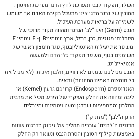
השלד, תפקוד לבבי ומערכת לחץ הדם ומערכת החיסון .
הסובין של גרגר הדגן אינו מתעכל בקיבת האדם אך משמש
לשמירה על בריאות מערכת העיכול.
הנבט (Germ) הינו "לב" הגרגר ומהווה מקור מרוכז של
מינרלים: מגנזיום, זרן, ברזל, אבץ וויטמיניB ן- E. ויטמין E
משפר את יעילות האינסוליןבגוף, נוגד חימצון ראשי של
השומנים בגוף, משפר תפקוד כלי הדם ולמעשה
אנטיאייג'ינג.
הנבט מכיל גם שמנים לא רוויים, חלבון איכותי (לא מכיל את
כל חומצות האמינו החיוניות) ותאית.
האנדוספרם (Endosperm) קרוי גם גרעין (Kernel) או
ליבה ומהווה את החלק העיקרי של הזרע. מכיל את מרבית
החלבון והפחמימות שבדגן ומעט ויטמינים ומינרלים.
הדגן ה"לבן" ("מזוקק"):
הדגנים ה"לבנים" עוברים תהליך של זיקוק בדרגות שונות
באמצעות קילוף הסובין והסרת הנבט ונשאר רק החלק