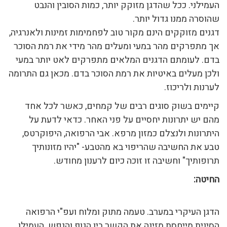
העמילני. ככל שהדגן מזוקק יותר, כמות הסובין והנבט
שהוסרה ממנו גדול יותר.
דגנים מזוקקים הינם מקור טוב לפחמימות זמינות ולאנרגיה,
אך מתפרקים מהר במעי ומעלים מהר מידי את רמת הסוכר
בדם. לעומתם הדגנים המלאים מתפרקים לאט יותר במעי
ולכן מעלים באיטיות את רמת הסוכר בדם. מכאן גם התרומה
לערנות ולריכוז.
קיימים בשוק סוגים רבים של קמחים, כאשר לכל אחד
מהם יש יתרונות יחסיים על פני האחר. כדאי לדעת על
היתרונות ולנצלם כמזון מרפא. אבי הרפואה, היפוקרטס,
טבע את החשיבה שהריפוי בא מהטבע- "יהיו מזונותיך
תרופותיך" וחשיבה זו זוכה כיום לרענון מחודש.
החיטה:
הדגן העיקרי במערב. טעמה מתוק ומלוח ועפ"י הרפואה
הסינית מייחסת מזינה את הקשר בין הגוף והנפש. העמילן