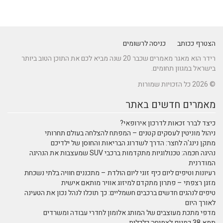
הצטרף ככותב
כניסה לרשומים
רידר הוא מאגר מאמרים שכבר 20 שנה מביא לכם את התוכן הטוב ביותר
בישראל במגוון תחומים.
© 2026 כל הזכויות שמורות
מאמרים חדשים באתר
כיצד לברר זכאות לדרכון אירופאי?
ניהול מוניטין לעסקים קטנים – המפתח להצלחה בעולם תחרותי
מתקן נינג'ה לחצר: הדרך לשדרוג הבריאות והחוסן של ילדיכם
נהיגה חכמה: טכנולוגיות מתקדמות ברכבי SUV שמעצבות את הנהיגה
המודרנית
רעיונות וטיפים ליום כיף זוגי ליום הולדת – מתכננים חוויה בלתי נשכחת
מזגן רצפתי – פתרון מתקדם למיזוג אוויר מותאם אישית
טיפים לנהגים חדשים ברכבים חשמליים: כך תוכלו לנהל נכון את הטעינה
לאורך היום
מדפי מתכת מעוצבים של המותג אלומון לחדרי עבודה ומשרדים
תמא 38 כמנוף לצמיחה כלכלית