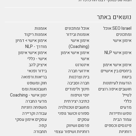
נושאים באתר
SEO Israel אוכל
אוכל ומתכונים
אומנות
ומתכונים
אומנות ובידור
אומנות ריקוד
אימון אישי
אימון אישי
אימון אישי > דמיון
(Coaching)
מודרך - NLP
אימון אישי NLP
אימון אישי אימון
אימון אישי אימון
אישי
אישי - כללי
אימון אישי אימון
אינטרנט
איציק להב
ביחסים בין אישיים
אירועי חברה
בידור ופנאי
ביטוח
בית וצרכנות
בריאות ורפואה
הודעות לעיתונות
חברה וסביבה
חוק ומשפט
חושבים איפה רוצים
חינוך ולימודים
חשבונאות ומס
לטייל
יופי וטיפוח
ימון אישי - Coaching
כללי
כתיבה יצירתית
מדעי החברה
מדעים
מחשבים וטכנולגיה
משפחה וזוגיות
נופש ותיירות
ספורט וכושר גופני
עבודה וקריירה
עמוד הבית
עסקים
עסקים אימון עסקי
פיננסים וכספים
פרסום ושיווק
קפה
רוחניות
רוחניות ושיפור עצמי
תחבורה