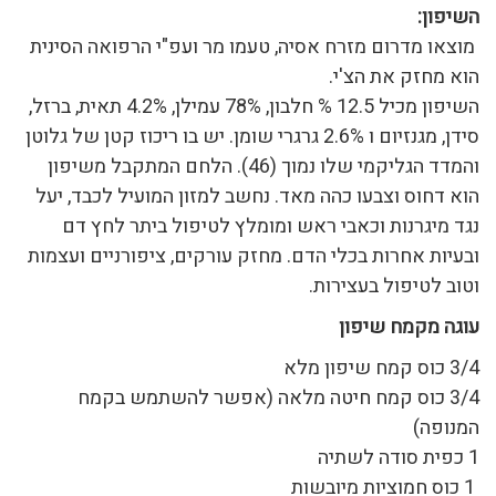
השיפון:
מוצאו מדרום מזרח אסיה, טעמו מר ועפ"י הרפואה הסינית
הוא מחזק את הצ'י.
השיפון מכיל 12.5 % חלבון, 78% עמילן, 4.2% תאית, ברזל,
סידן, מגנזיום ו 2.6% גרגרי שומן. יש בו ריכוז קטן של גלוטן
והמדד הגליקמי שלו נמוך (46). הלחם המתקבל משיפון
הוא דחוס וצבעו כהה מאד. נחשב למזון המועיל לכבד, יעל
נגד מיגרנות וכאבי ראש ומומלץ לטיפול ביתר לחץ דם
ובעיות אחרות בכלי הדם. מחזק עורקים, ציפורניים ועצמות
וטוב לטיפול בעצירות.
עוגה מקמח שיפון
3/4 כוס קמח שיפון מלא
3/4 כוס קמח חיטה מלאה (אפשר להשתמש בקמח
המנופה)
1 כפית סודה לשתיה
1 כוס חמוציות מיובשות