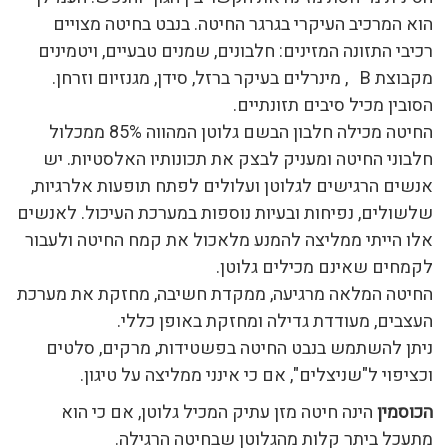
הוא המרכיב העיקרי בגרגר החיטה. בנבט בחיטה מצויים
רכיבי התזונה המזינים: חלבונים, שמנים טבעיים, ויטמינים
מקבוצת B , מינרלים בעיקר ברזל, סידן, מגנזיום וזרחן.
הסובין מכיל סיבים תזונתיים.
החיטה מכילה חלבון הבשם גלוטן המהווה 85% ממכלול
חלבוני החיטה ומעניק לבצק את תכונותיו האלסטיות. יש
אנשים הרגישים לגלוטן ועלולים לפתח תופעות אלרגיות,
שלשולים, נפיחות ובעיות נוספות במערכת העיכול. לאנשים
אלו הייתי ממליצה להמנע מלאכול את קמח החיטה ולעבור
לקמחים שאינם מכילים גלוטן.
החיטה המלאה מרגיעה, ממקדת חשיבה, מחזקת את מערכת
העצבים, מעודדת גדילה ומחזקת באופן כללי.
ניתן להשתמש בנבט החיטה בפשטידות, מרקים, סלטים
וכציפוי ל"שניצלים", אם כי אינני ממליצה על טיגון.
הכוסמין
הינה חיטה מזן עתיק המכיל גלוטן, אם כי הוא
מתעכל ביתר קלות מהגלוטן שבחיטה הרגילה.