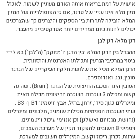
אישית על רמת בריאות אותה האדם מעוניין לשמור. לאכול
מזון מלא אינו עניין של טרנד, אם כי הפופולריות של המזון
המלא הובילה לתחרות בין הספקים והיצרנים כך שהצרכנים
יכולים להנות כיום ממחירים יותר אטרקטיביים מהעבר.
דגן מלא/ דגן לבן
ההבדל בין הדגן המלא ובין הדגן ה"מזוקק" (ה"לבן") בא לידי
ביטוי במרכיבי הגרעין ותכולתו האנרגטית והתזונתית.
הדגן המלא מכיל את שלושת חלקיו העיקריים של הגרגר:
סובין, נבט ואנדוספרם.
הסובין הינו השכבה החיצונית של הגרגר ( Bran) , שהינה
קשה ומכילה 3 שכבות. השכבה החיצונית מכילה תאית
ומינרלים כגון: סידן, זרחן, ברזל, אבץ וויטמיני B1 ן- B3 .
שתי השכבות הפנימיות מכילות שומנים, חלבונים ומינרלים
(נחושת, מגנזיום ואשלגן) וכן אנזימי עיכול וויטמינים.
ויטמיני B חשובים לתפקוד תקין של מערכת העצבים,
ערנות, זכרון, ריכוז וקשב. המינרלים חשובים למערכת