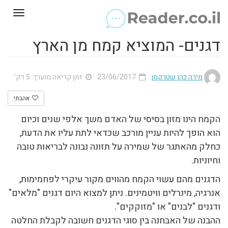
Toggle
gation
דגנים- המוציא קמח מן הארץ
מירה כהן שטרקמן
23/06/2017
זמן קריאה מוערך: 5 דק'
אהבתי
הקמח הינו מזון בסיסי של האדם משך אלפי שנים וכיום
הוא הופך להיות עניין מורכב שכדאי לתת עליו את הדעת,
כחלק מהאתגר של שמירה על תזונה נבונה לבריאות טובה
וחיוניות.
הדגנים מהם עשוי הקמח מהווים מקור עיקרי לפחמימות,
אנרגיה, מינרלים וויטמינים. ניתן למצוא היום דגנים "מלאים"
ודגנים "לבנים" או "מזוקקים".
ההבנה של האבחנה בין סוגי הדגנים חשובה לקבלת החלטה