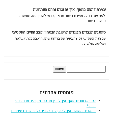
עצירת דימום מהאף: איך זה נגרם ומהם הפתרונות
לפני שנדבר על עצירת דימום מהאף, כדאי להבין ממה תופעה זו
נובעת. דימום...
סופגנים לגברים מבוגרים להשבת הבטחון וקצב החיים האקטיבי
עם הגיל השלישי נפוצה בעיה של בריחת שתן, הרטבה בלתי נשלטת,
ושליטה נחלשת...
חיפוש:
פוסטים אחרונים
לפני שבוחרים תוסף: איך להבין מה כבר מקבלים מהתפריט
היומי?
המארח המושלם: איך לארגן ערב בשרים בלתי נשכח במינימום