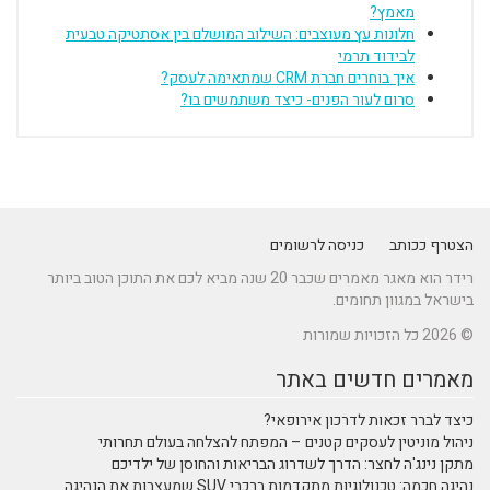
מאמץ?
חלונות עץ מעוצבים: השילוב המושלם בין אסתטיקה טבעית
לבידוד תרמי
איך בוחרים חברת CRM שמתאימה לעסק?
סרום לעור הפנים- כיצד משתמשים בו?
הצטרף ככותב
כניסה לרשומים
רידר הוא מאגר מאמרים שכבר 20 שנה מביא לכם את התוכן הטוב ביותר
בישראל במגוון תחומים.
© 2026 כל הזכויות שמורות
מאמרים חדשים באתר
כיצד לברר זכאות לדרכון אירופאי?
ניהול מוניטין לעסקים קטנים – המפתח להצלחה בעולם תחרותי
מתקן נינג'ה לחצר: הדרך לשדרוג הבריאות והחוסן של ילדיכם
נהיגה חכמה: טכנולוגיות מתקדמות ברכבי SUV שמעצבות את הנהיגה