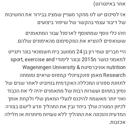
אחר באינטרנט)
אז לסיכום יש לנו מחקר מעניין שמציג בבירור את החשיבות
של דיבור עצמי בהקשר של שיפור ביצועים
וזהו כלי נוסף שמתווסף לארסנל עבור המתאמנים
ששואפים להוציא את המקסימום מהאימונים שלהם.
היי חברים שמי רון בן 24 ממושב בית חשמונאי בוגר וינגייט
למאמני כושר מ2015 ובוגר לימודי sport, exercise and
nutrition אוניברסיטת Wageningen University &
Research מאמן פונקציונלי קמפוס שיאים ומומחה
לתזונת ספורט המכללה האקדמית בווינגיט לאחר שנים של
נסיון בתחום ועשרות רבות של מתאמנים יהיה לי את הכבוד
ואני יותר מאשמח להיכנס לנעלי המאמן שלי ולקחת אותך
לכיוון המטרה שלך ביחד נבין את התהליך ונדע לישם בצורה
המדעית והנכונה את התהליך ללא טעויות מיותרות או חלילה
אכזבות.