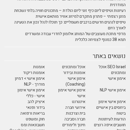
המודרנית
רעיונות וטיפים ליום כיף זוגי ליום הולדת – מתכננים חוויה בלתי נשכחת
מזגן רצפתי – פתרון מתקדם למיזוג אוויר מותאם אישית
טיפים לנהגים חדשים ברכבים חשמליים: כך תוכלו לנהל נכון את הטעינה
לאורך היום
מדפי מתכת מעוצבים של המותג אלומון לחדרי עבודה ומשרדים
תמא 38 כמנוף לצמיחה כלכלית
נושאים באתר
SEO Israel אוכל
אוכל ומתכונים
אומנות
ומתכונים
אומנות ובידור
אומנות ריקוד
אימון אישי
אימון אישי
אימון אישי > דמיון
(Coaching)
מודרך - NLP
אימון אישי NLP
אימון אישי אימון
אימון אישי אימון
אישי
אישי - כללי
אימון אישי אימון
אינטרנט
איציק להב
ביחסים בין אישיים
אירועי חברה
בידור ופנאי
ביטוח
בית וצרכנות
בריאות ורפואה
הודעות לעיתונות
חברה וסביבה
חוק ומשפט
חושבים איפה רוצים
חינוך ולימודים
חשבונאות ומס