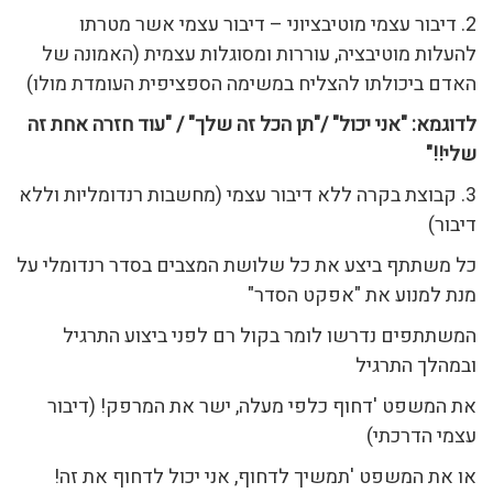
2. דיבור עצמי מוטיבציוני – דיבור עצמי אשר מטרתו
להעלות מוטיבציה, עוררות ומסוגלות עצמית (האמונה של
האדם ביכולתו להצליח במשימה הספציפית העומדת מולו)
לדוגמא: "אני יכול" /"תן הכל זה שלך" / "עוד חזרה אחת זה
שלי!!"
3. קבוצת בקרה ללא דיבור עצמי (מחשבות רנדומליות וללא
דיבור)
כל משתתף ביצע את כל שלושת המצבים בסדר רנדומלי על
מנת למנוע את "אפקט הסדר"
המשתתפים נדרשו לומר בקול רם לפני ביצוע התרגיל
ובמהלך התרגיל
את המשפט 'דחוף כלפי מעלה, ישר את המרפק! (דיבור
עצמי הדרכתי)
או את המשפט 'תמשיך לדחוף, אני יכול לדחוף את זה!