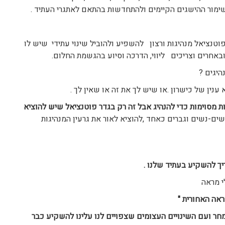
מור ההישגים הקיימים ולהתחדשות בהתאם לאתגרי העתיד .
נציאל מנהיגות ורצון להשפיע ולהוביל שינוי עתידי שיש לו
חרים וצריכים ליווי, הדרכה וסיוע בהגשמת החלום.
יגים ?
נין של כישרון .או שיש לך את זה או שאין לך .
 מסוימות כדי להנהיג אבל זה רק בגדר פוטנציאל שיש להוציא
שים-נשים וגברים כאחד ,להוציא לאור את גרעין המנהיגות
יך להשקיע בעתיד שלנו .
אה האחורית "
חר ועם השינויים העצומים שצפויים לנו עלינו להשקיע כבר