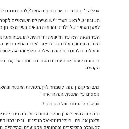
שאלה : " מה מייחד את התכנית הזאת ? למה בחרתם לה
תשובתו של ראש העיר : "יש נטייה לנו הישראלים לקטר
למען העתיד של ילדינו והדורות הבאים בעיר מצא חן בעי
העיר הזאת היא עיר חדשנית וידידותית לתושביה ואנח
מיטב התכניות בעולם כדי לדאוג לאיכות החיים בעיר .ה
ובעולם כולו וגם נוסתה בהצלחה בארץ והביאה אנשים 
בכוונתנו לאתר את האנשים הטובים ביותר בעיר ,עם פוט
הקהילה .
כתב המקומון פנה לשמחה לוין ,מפתחת התכנית שהיא 
נוספים על התכנית .הנה הריאיון :
ש: אז מה המטרה של התכנית ?
ת: המטרה היא להכין מראש עתודה של מנהיגים צעירים 
ולאמן אנשים בעלי פוטנציאל מנהיגות ורצון להשפיע 
להשתלב בתפקידים ובתחומים מקצועיים ,קהילתיים ,חינוכ