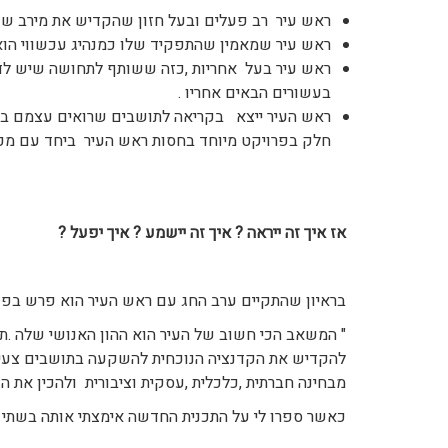
ראש עיר רב פעלים ובעל חזון שהקדיש את מירב שנות
ראש עיר שמאמין שהתפקיד שלו כמנהיג עכשווי הוא
ראש עיר בעל אחריות ,כזה ששותף לתחושה שיש לדאו
בעשורים הבאים אחריו .
ראש העיר ייצא בקריאה לתושבים שרואים עצמם בעל
חלק בפרויקט מיוחד בחסות ראש העיר ביחד עם מכל
אז איך זה ייראה ? איך זה יישמע ? איך יפעל ?
בראיון שהתקיים ערב החג עם ראש העיר הוא פרש בפנינ
" המשאב הכי חשוב של העיר הוא ההון האנושי שלה .תו
להקדיש את הקדנציה הנוכחית להשקעה בתושבים צעירים
מבחינה חברתית ,כלכלית ,עסקית וציבורית ולהכין את הע
כאשר ספרו לי על התכנית החדשה אימצתי אותה בשתי 