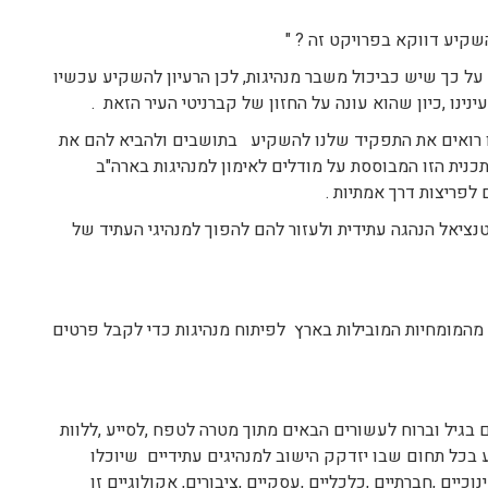
שקיע דווקא בפרויקט זה ? "
 על כך שיש כביכול משבר מנהיגות, לכן הרעיון להשקיע עכשיו
נינו ,כיון שהוא עונה על החזון של קברניטי העיר הזאת .
נו רואים את התפקיד שלנו להשקיע בתושבים ולהביא להם את
תכנית הזו המבוססת על מודלים לאימון למנהיגות בארה"ב
לפריצות דרך אמתיות .
נציאל הנהגה עתידית ולעזור להם להפוך למנהיגי העתיד של
מהמומחיות המובילות בארץ לפיתוח מנהיגות כדי לקבל פרטים
בגיל וברוח לעשורים הבאים מתוך מטרה לטפח ,לסייע ,ללוות
בכל תחום שבו יזדקק הישוב למנהיגים עתידיים שיוכלו
יים ,חברתיים ,כלכליים ,עסקיים ,ציבורים, אקולוגיים זו