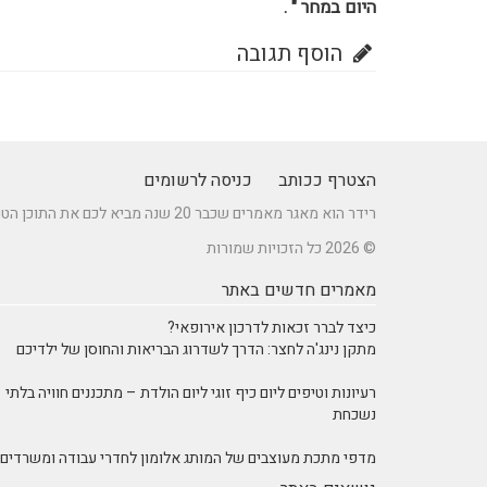
היום במחר " .
הוסף תגובה
הצטרף ככותב
כניסה לרשומים
רידר הוא מאגר מאמרים שכבר 20 שנה מביא לכם את התוכן הטוב ביותר בישראל במגוון תחומים.
© 2026 כל הזכויות שמורות
מאמרים חדשים באתר
כיצד לברר זכאות לדרכון אירופאי?
מתקן נינג'ה לחצר: הדרך לשדרוג הבריאות והחוסן של ילדיכם
רעיונות וטיפים ליום כיף זוגי ליום הולדת – מתכננים חוויה בלתי
נשכחת
מדפי מתכת מעוצבים של המותג אלומון לחדרי עבודה ומשרדים