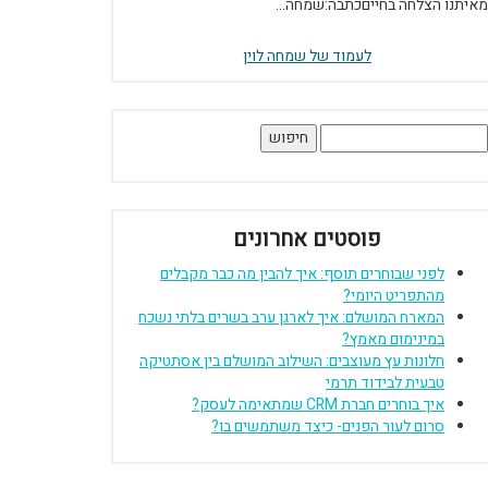
מאיתנו הצלחה בחייםכתבה:שמחה...
לעמוד של שמחה לוין
יפוש:
פוסטים אחרונים
לפני שבוחרים תוסף: איך להבין מה כבר מקבלים
מהתפריט היומי?
המארח המושלם: איך לארגן ערב בשרים בלתי נשכח
במינימום מאמץ?
חלונות עץ מעוצבים: השילוב המושלם בין אסתטיקה
טבעית לבידוד תרמי
איך בוחרים חברת CRM שמתאימה לעסק?
סרום לעור הפנים- כיצד משתמשים בו?