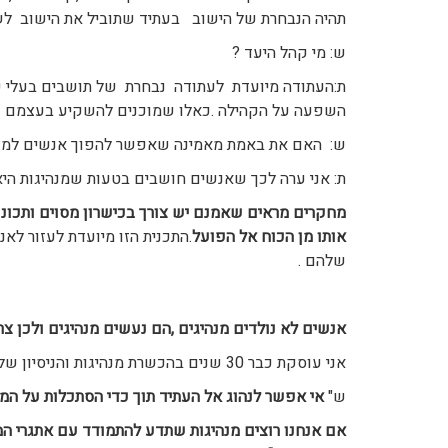
תהיה הנבחרת של הישוב בעתיד שתוביל את הישוב לשי
ש: מי קהל היעד ?
ת:העתודה מיועדת לעתודה נבחרת של תושבים בעלי פוט
השפעה על הקהילה .כאלו שמוכנים להשקיע בעצמם ובא
ש: האם את באמת מאמינה שאפשר להפוך אנשים למנה
ת: אני ערה לכך שאנשים חושבים בטעות שמנהיגות היא ע
מחקרים מראים שאמנם יש צורך בכישרון מסוים ותכונות
אותו מן הכוח אל הפועל
.התכנית הזו מיועדת לעזור לאנ
שלהם .
אנשים לא נולדים מנהיגים ,הם נעשים מנהיגים ולכן צר
אני עוסקת כבר 30 שנים בהכשרת מנהיגות והניסיון שלי מראה
ש"
אי אפשר לנהוג אל העתיד תוך כדי הסתכלות על המר
אם אנחנו רוצים מנהיגות שתדע להתמודד עם אתגרי המ