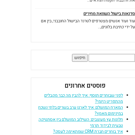
את זה בבתי הקפה המלאים...
סדנאות בישול השוואת מחירים
עוד ועוד אנשים מצטרפים לטרנד הבישול החובבני, בין אם
על ידי כתיבת בלוגים,...
יפוש:
פוסטים אחרונים
לפני שבוחרים תוסף: איך להבין מה כבר מקבלים
מהתפריט היומי?
המארח המושלם: איך לארגן ערב בשרים בלתי נשכח
במינימום מאמץ?
חלונות עץ מעוצבים: השילוב המושלם בין אסתטיקה
טבעית לבידוד תרמי
איך בוחרים חברת CRM שמתאימה לעסק?