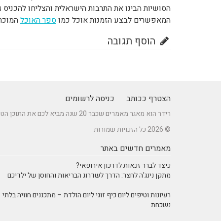
הסושיות הבינו את התרבות הישראלית והצליחו להכניס 
המאפשרים לבצע הזמנות אוכל כמו
ספר האוכל
המוכר
הוסף תגובה
הצטרף ככותב
כניסה לרשומים
רידר הוא מאגר מאמרים שכבר 20 שנה מביא לכם את התוכן הטוב ביותר בישראל במגוון תחומים.
© 2026 כל הזכויות שמורות
מאמרים חדשים באתר
כיצד לברר זכאות לדרכון אירופאי?
מתקן נינג'ה לחצר: הדרך לשדרוג הבריאות והחוסן של ילדיכם
רעיונות וטיפים ליום כיף זוגי ליום הולדת – מתכננים חוויה בלתי
נשכחת