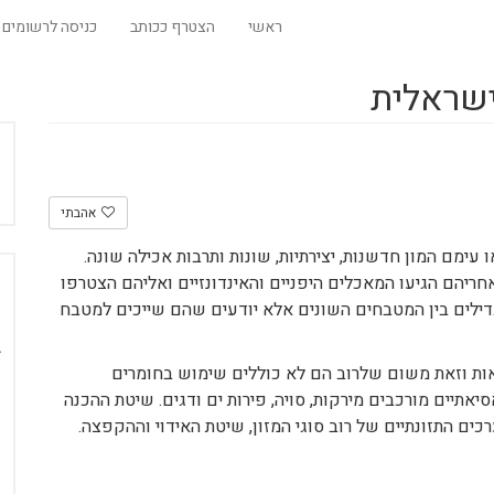
ראשי
הצטרף ככותב
כניסה לרשומים
ישראלית
אהבתי
ימם המון חדשנות, יצירתיות, שונות ותרבות אכילה שונה.
חריהם הגיעו המאכלים היפניים והאינדונזיים ואליהם הצטרפו
מבדילים בין המטבחים השונים אלא יודעים שהם שייכים למטבח
אות וזאת משום שלרוב הם לא כוללים שימוש בחומרים
יאתיים מורכבים מירקות, סויה, פירות ים ודגים. שיטת ההכנה
ם התזונתיים של רוב סוגי המזון, שיטת האידוי וההקפצה.