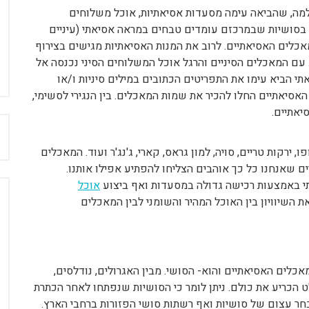
מה, שהביאה עימה מסעדות אסיאתיות, אוכל משלוחים
וס בסושיות שבמרכזם עומדים טבחים במראה אסיאתי (עיניים
אכלים האסיאתיים. לרוב את המנות האסיאתיות מגישים בצירוף
ם המאכלים הסיניים והרגל אוכל המשלוחים הסיני נכנסה אל
י הביא עימו את התפריטים הכתובים במילים סיניות ו/או
אסיאתיים החלו להכיר את שמות המאכלים. בין הנגירי לסשימי,
סיאתיים.
ח
 ירקות טריים, סויה, למון גראס, קארי, ג'נג'ר ועוד. המאכלים
 שאנחנו כל כך אוהבים הצליחו להפתיע אפילו אותנו.
 באמצעות רכישה גדולה במסעדות ואף ביצוע
אוכל
 השיוויון בין האוכל המהיר והשומני לבין המאכלים
אכלים האסיאתיים והוא- הסושי. מבין האגרולים, נודלסים,
 הכריע את כולם. ניתן לומר כי הסושיות שנפתחו לאחר הכתרת
בחר עצום של סושיות ואף רשתות סושי הפזורות ברחבי הארץ.