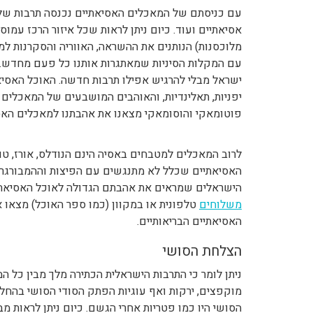
עם כניסתם של המאכלים האסיאתיים נכנסה תרבות של
אסיאתיים ועוד. כיום ניתן לראות שכל איזור הרכז עמ
מלוכסנות) הנותנים את ההשראה, האווריה והסקרנות למ
עם המקלות הסיניות שמאתגרות אותנו כל פעם מחדש. ע
ישראל מבלי להרגיש אפילו תרבות חדשה. האוכל האסיאת
יפניות, תאלינדיות, והאוהבים המושבעים של המאכלים ה
פוטומאקי והוסומאקי מצאנו את אהבתנו למאכלים הא
לרוב המאכלים למטבחים באסיה הינם הנודלס, אורז, טופו,
האסיאתיים שכלל לא מתנגשים עם הפיצות וההמבורגרים
הישראלים שמראים את אהבתם הגדולה לאוכל האסיאתי
משלוחים
טלפונית או במקוון (כמו ספר האוכל) מצאו את
האסיאתיים הבריאותיים.
הצלחת הסושי
ניתן לומר כי התרבות הישראלית הכתירה מלך מבין כל המ
מוקפצים, ירקות ואף עוגיות הפתק הסודי הסושי בהחלט
הסושי היו כמו פטריות אחרי הגשם. כיום ניתן לראות מ