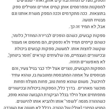
הספק, מעלים הנחות ובודקים אותן, ואחרי שמגיעים
למסקנות ומפרסמים אותן קמים אחרים ומטילים ספק
בתוצאות. ככה מתקדמים וככה הספק משרת אותנו וגם
מבטיח תנועה.
אבל, לא תמיד זה כך.
ספקות קבועים, כשהם הופכים לברירת המחדל, כלומר,
כשהם קיימים תמיד ולא נפסקים, הם מחסום או מעצור
שקשה לחצות אותו. למעשה, ספקות קבועים ביכולת
ובכישורים העצמיים, מה שלעיתים קוראים 'חוסר ביטחון',
לא מאפשרים תזוזה.
הספקות הקבועים, נוצרים אצל ילד כבר בגיל צעיר, והם
מבוססים על אמונה המתבססת ומוטבעת בו, שהוא עתיד
להיכשל, משום שהוא פחות טוב, פחות מוצלח ופחות
מוכשר מאחרים. בדרך כלל, הספקות ביכולות ובכישורים
מתפתחים אצל הילד בגלל הביקורת הקבועה שהוא סופג,
כשההורה מנסה 'לשפר' אותו ולהביא אותו להישגים.
המניע החיובי (אולי) של ההורה, בכלל לא משנה את העובדה