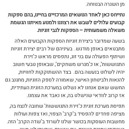
מן השגרה הבטוחה.
נתייחס כאן לאחד הנושאים המרכזיים בחיינו, בהם ספקות
קבועים עלולים לשבש את רצוננו ולמנוע מאיתנו הגשמת
משאלה משמעותית – הספקות לגבי זוגיות.
בשעה שמדובר ביצירת זוגיות הספקות הקבועים האלה
מתבטאים באופן מודגש. בעיניהם של רבים יצירת זוגיות
ושיתוף הפעולה עם בני זוג, נתפסים מראש כ'זירת
התגוששות', או כ'מגרש משחקים', שבאופן טבעי חשוב
יהיה לשלוט בנעשה בהם. בצד ההשתוקקות לחוויות,
להנאות ולביטחון האישי, שאמורה לספק הזוגיות, מתגנב גם
החשש שאם אנחנו לא נשלוט במערכת הזוגית העתידית,
אז קרוב לוודאי שנישלט בה, או נאבד את עצמנו.
תפיסת מערכת זוגית כ'זירת התגוששות' שחובה לנצח בה,
מציפה פחדים להפסיד ב'קרב' הצפוי, ואז צפות ועולות
מחשבות העוסקות בכושר שלנו לשרוד ב'שדה הקרב' הזה.