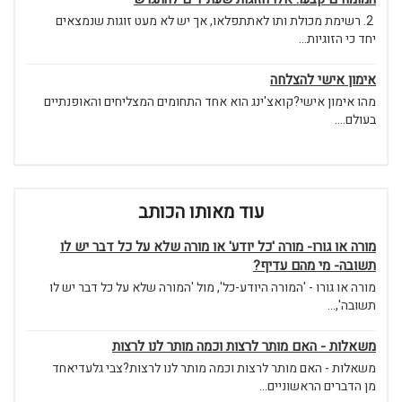
2. רשימת מכולת ותו לאתתפלאו, אך יש לא מעט זוגות שנמצאים
יחד כי הזוגיות...
אימון אישי להצלחה
מהו אימון אישי?קואצ'ינג הוא אחד התחומים המצליחים והאופנתיים
בעולם....
עוד מאותו הכותב
מורה או גורו- מורה 'כל יודע' או מורה שלא על כל דבר יש לו
תשובה- מי מהם עדיף?
מורה או גורו - 'המורה היודע-כל', מול 'המורה שלא על כל דבר יש לו
תשובה',...
משאלות - האם מותר לרצות וכמה מותר לנו לרצות
משאלות - האם מותר לרצות וכמה מותר לנו לרצות?צבי גלעדיאחד
מן הדברים הראשוניים...