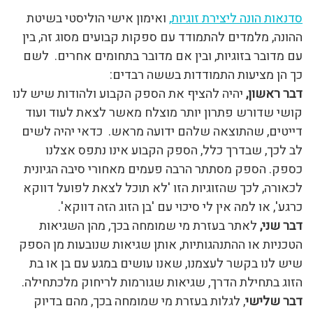
סדנאות הונה ליצירת זוגיות,
ואימון אישי הוליסטי בשיטת
ההונה, מלמדים להתמודד עם ספקות קבועים מסוג זה, בין
עם מדובר בזוגיות, ובין אם מדובר בתחומים אחרים. לשם
כך הן מציעות התמודדות בששה רבדים:
דבר ראשון,
יהיה להציף את הספק הקבוע ולהודות שיש לנו
קושי שדורש פתרון יותר מוצלח מאשר לצאת לעוד ועוד
דייטים, שהתוצאה שלהם ידועה מראש. כדאי יהיה לשים
לב לכך, שבדרך כלל, הספק הקבוע אינו נתפס אצלנו
כספק. הספק מסתתר הרבה פעמים מאחורי סיבה הגיונית
לכאורה, לכך שהזוגיות הזו 'לא תוכל לצאת לפועל דווקא
כרגע', או למה אין לי סיכוי עם 'בן הזוג הזה דווקא'.
דבר שני,
לאתר בעזרת מי שמומחה בכך, מהן השגיאות
הטכניות או ההתנהגותיות, אותן שגיאות שנובעות מן הספק
שיש לנו בקשר לעצמנו, שאנו עושים במגע עם בן או בת
הזוג בתחילת הדרך, שגיאות שגורמות לריחוק מלכתחילה.
דבר שלישי
, לגלות בעזרת מי שמומחה בכך, מהם בדיוק