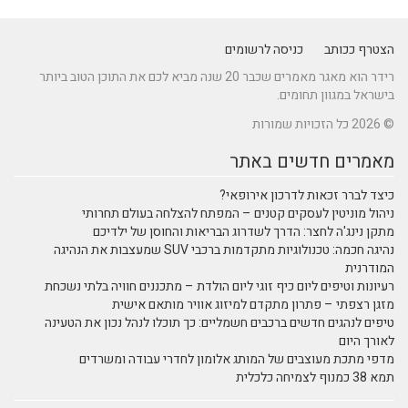
הצטרף ככותב
כניסה לרשומים
רידר הוא מאגר מאמרים שכבר 20 שנה מביא לכם את התוכן הטוב ביותר
בישראל במגוון תחומים.
© 2026 כל הזכויות שמורות
מאמרים חדשים באתר
כיצד לברר זכאות לדרכון אירופאי?
ניהול מוניטין לעסקים קטנים – המפתח להצלחה בעולם תחרותי
מתקן נינג'ה לחצר: הדרך לשדרוג הבריאות והחוסן של ילדיכם
נהיגה חכמה: טכנולוגיות מתקדמות ברכבי SUV שמעצבות את הנהיגה
המודרנית
רעיונות וטיפים ליום כיף זוגי ליום הולדת – מתכננים חוויה בלתי נשכחת
מזגן רצפתי – פתרון מתקדם למיזוג אוויר מותאם אישית
טיפים לנהגים חדשים ברכבים חשמליים: כך תוכלו לנהל נכון את הטעינה
לאורך היום
מדפי מתכת מעוצבים של המותג אלומון לחדרי עבודה ומשרדים
תמא 38 כמנוף לצמיחה כלכלית