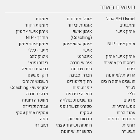
נושאים באתר
SEO Israel אוכל
אוכל ומתכונים
אומנות
ומתכונים
אומנות ובידור
אומנות ריקוד
אימון אישי
אימון אישי
אימון אישי > דמיון
(Coaching)
מודרך - NLP
אימון אישי NLP
אימון אישי אימון
אימון אישי אימון
אישי
אישי - כללי
אימון אישי אימון
אינטרנט
איציק להב
ביחסים בין אישיים
אירועי חברה
בידור ופנאי
ביטוח
בית וצרכנות
בריאות ורפואה
הודעות לעיתונות
חברה וסביבה
חוק ומשפט
חושבים איפה רוצים
חינוך ולימודים
חשבונאות ומס
לטייל
יופי וטיפוח
ימון אישי - Coaching
כללי
כתיבה יצירתית
מדעי החברה
מדעים
מחשבים וטכנולגיה
משפחה וזוגיות
נופש ותיירות
ספורט וכושר גופני
עבודה וקריירה
עמוד הבית
עסקים
עסקים אימון עסקי
פיננסים וכספים
פרסום ושיווק
קפה
רוחניות
רוחניות ושיפור עצמי
תחבורה
תעשייה
תקשורת ועיתונות