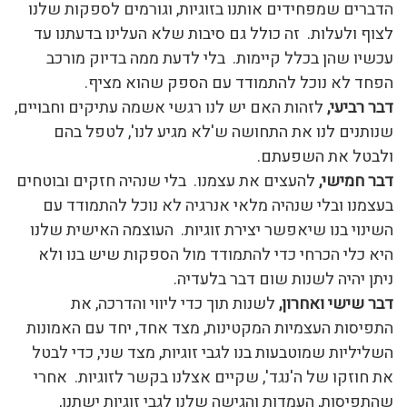
הדברים שמפחידים אותנו בזוגיות, וגורמים לספקות שלנו
לצוף ולעלות. זה כולל גם סיבות שלא העלינו בדעתנו עד
עכשיו שהן בכלל קיימות. בלי לדעת ממה בדיוק מורכב
הפחד לא נוכל להתמודד עם הספק שהוא מציף.
דבר רביעי,
לזהות האם יש לנו רגשי אשמה עתיקים וחבויים,
שנותנים לנו את התחושה ש'לא מגיע לנו', לטפל בהם
ולבטל את השפעתם.
דבר חמישי,
להעצים את עצמנו. בלי שנהיה חזקים ובוטחים
בעצמנו ובלי שנהיה מלאי אנרגיה לא נוכל להתמודד עם
השינוי בנו שיאפשר יצירת זוגיות. העוצמה האישית שלנו
היא כלי הכרחי כדי להתמודד מול הספקות שיש בנו ולא
ניתן יהיה לשנות שום דבר בלעדיה.
דבר שישי ואחרון,
לשנות תוך כדי ליווי והדרכה, את
התפיסות העצמיות המקטינות, מצד אחד, יחד עם האמונות
השליליות שמוטבעות בנו לגבי זוגיות, מצד שני, כדי לבטל
את חוזקו של ה'נגד', שקיים אצלנו בקשר לזוגיות. אחרי
שהתפיסות, העמדות והגישה שלנו לגבי זוגיות ישתנו,