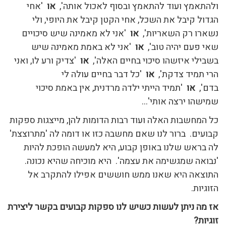
ולהתאמץ ועוד להתאמץ ובסוף לאכול אותה',
או
'אחי
הגדול קיבל את השכל, אחי הקטן קיבל את היופי, ולי
נשארו רק השאריות',
או
'אני לא מאמינה שיש סיכויים
שאי פעם יהיה טוב',
או
'אני לא באמת מאמינה שיש
בשבילי איזשהו סיכוי בחיים האלה',
או
'צדיק ורע לו, ואני
הרי תמיד צדקת',
או
'כל דבר בחיים עולה לי
בדם',
או
'תמיד הייתי ילדה מרדנית, אין באמת סיכוי
שמישהו ירצה אותי'…
כל המחשבות האלה ועוד רבות הדומות להן, מייצגות ספקות
קבועים. ברור לנו שאם מחשבה כזו או דומה לה 'מתרוצצת'
לה בראש שלנו באופן קבוע, היא למעשה הופכת להיות
'נבואה שמגשימה את עצמה'. היא מוכיחה שהיא נכונה.
התוצאה היא שאנו ממש חוששים אפילו להתקרב אל
הזוגיות.
אז מה ניתן לעשות כשיש לנו ספקות קבועים בקשר ליצירת
זוגיות?