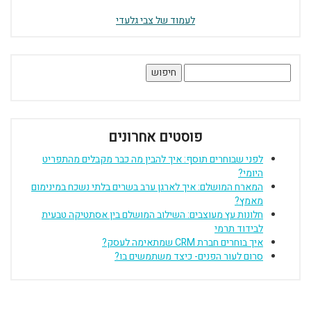
לעמוד של צבי גלעדי
חיפוש:
פוסטים אחרונים
לפני שבוחרים תוסף: איך להבין מה כבר מקבלים מהתפריט
היומי?
המארח המושלם: איך לארגן ערב בשרים בלתי נשכח במינימום
מאמץ?
חלונות עץ מעוצבים: השילוב המושלם בין אסתטיקה טבעית
לבידוד תרמי
איך בוחרים חברת CRM שמתאימה לעסק?
סרום לעור הפנים- כיצד משתמשים בו?