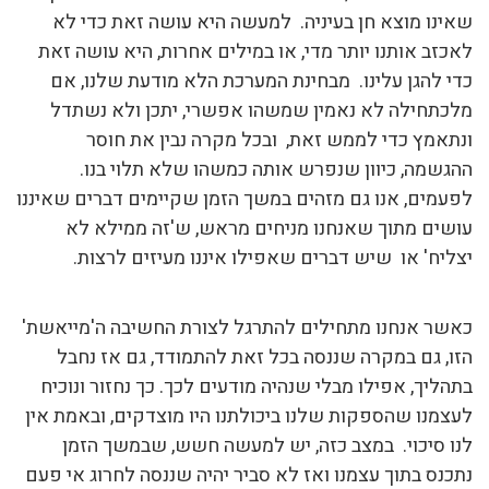
שאינו מוצא חן בעיניה. למעשה היא עושה זאת כדי לא
לאכזב אותנו יותר מדי, או במילים אחרות, היא עושה זאת
כדי להגן עלינו. מבחינת המערכת הלא מודעת שלנו, אם
מלכתחילה לא נאמין שמשהו אפשרי, יתכן ולא נשתדל
ונתאמץ כדי לממש זאת, ובכל מקרה נבין את חוסר
ההגשמה, כיוון שנפרש אותה כמשהו שלא תלוי בנו.
לפעמים, אנו גם מזהים במשך הזמן שקיימים דברים שאיננו
עושים מתוך שאנחנו מניחים מראש, ש'זה ממילא לא
יצליח' או שיש דברים שאפילו איננו מעיזים לרצות.
כאשר אנחנו מתחילים להתרגל לצורת החשיבה ה'מייאשת'
הזו, גם במקרה שננסה בכל זאת להתמודד, גם אז נחבל
בתהליך, אפילו מבלי שנהיה מודעים לכך. כך נחזור ונוכיח
לעצמנו שהספקות שלנו ביכולתנו היו מוצדקים, ובאמת אין
לנו סיכוי. במצב כזה, יש למעשה חשש, שבמשך הזמן
נתכנס בתוך עצמנו ואז לא סביר יהיה שננסה לחרוג אי פעם