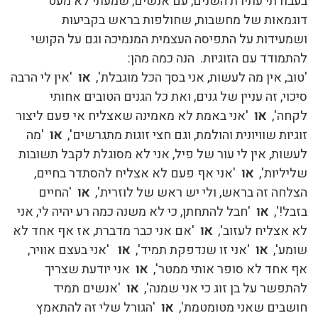
בעבודתי עתירת השנים, עם אנשים, שמעתי לא מעט
דוגמאות של מחשבות, שחולפות בראש בקביעות
ושמעידות על התפיסה העצמית המנמיכה וגם על הקושי
להתמודד עם הזוגיות. הנה כמה מהן:
'טוב, אין מה לעשות, אני בסך הכל מוגבלת',
או
'אין לי הרבה
סיכוי, זה עניין של גנים, ואת כל הגנים הטובים אחותי
לקחה',
או
'אני באמת לא מאמינה שאצליח אי פעם ליצור
זוגיות שוויונית והולמת, וגם חצי זוגות מתגרשים',
או
'מה
לעשות, אין לי עור של פיל, אני לא מסוגלת לקבל תשובות
שליליות',
או
'אני אף פעם לא אצליח להסתדר בחיים,
הצלחה זה בראש, ולי יש ראש של לוזרית',
או
'החיים
בזבל!',
או
'חבל להתחתן, כי לא משנה כמה רע יהיה לי, אני
לא אצליח לעזוב',
או
'אם אני כבר מדברת, אז אף אחד לא
שומע',
או
'אני זו שנדפקת תמיד',
או
'אני בעצם אוויר,
אף אחד לא סופר אותי ממטר',
או
אני יודעת שצריך
להתפשר על בן זוג כי אני שמנה',
או
'אנשים תמיד
חושבים שאני מטומטמת',
או
'הגורל שלי זה להתאמץ