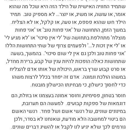
שתמיד החוויה האישית של הילד הזה היא שכל מה שהוא
אומר, או עושה, או משיג, או יוצר… לא מספיק טוב. תמיד
הילד חש שהוא פספס, או טעה, או קלקל, או לא הצליח.
במשך הזמן, התחושה של 'אני פחות טוב' או 'אני פחות
מוצלח' מתחלפת בתחושה של 'לי אין סיכוי' או 'לא מגיע לי'
או 'לי אין זכות ל…' ולפעמים צרוף של שתי התחושות הללו
'אני פחות טוב ולכן גם אין לי שום סיכוי'. בהמשך, בשעה
שתחושות כאלה הופכות להיות ענין של קבע, ברירת מחדל,
או סרט קבוע שרץ בראש, היכולת של אותו אדם להצליח
במשהו הולכת ונמוגה. אדם זה יפחד בכלל לרצות משהו
כדי לחסוך כישלון, כי מבחינתו הכישלון מובטח.
חוסר בטחון, פסימיות, וחוסר אמונה בעצמנו או בזולת, הם
דוגמאות של ספקות קבועים. למעשה הם תערובת,
במינונים שונים, של רגשי אשם ושל פחד. רגשי האשם
הם ביטוי למחשבה הלא מודעת, שאנחנו לא בסדר, ולכן
גורמים לכך שלא יגיע לנו לקבל או להשיג דברים שונים.