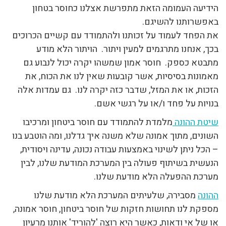
הידיעה העמומה הזאת מתפרשת אצלנו כחוסר בטחון
באפשרותנו להשיגם.
את הפחד לעמוד על זכותנו ולהתמודד עם קשיים הכרוכים
בכך, אנחנו מתרגמים למעין ויתור. הויתור הלא מודע
מתבטא כספק. חוסר אמון שמשהו יקרה יכול לנבוע גם
מאמונות בסיסיות, אשר קובעות שאין לנו את הכוח, את
הזכות, או את המזל, שדבר כזה יקרה לנו. גם עמדות אלה
בנויות על פחד ו/או על רגשי אשם.
שיטת ההונה
מלמדת להתמודד עם חוסר ביטחון ומרכיבו
השונים, מתוך אמונה שלא משנה איך גדלנו, ומה הוטבע בנו
– הכל ניתן לשינוי באמצעות עבודה נכונה, עדינה ויסודית,
הנעשית בשיתוף פעולה בין המערכת המודעת שלנו, לבין
מערכת ההפעלה הלא מודעת שלנו.
ההונה
מסבירה, שלעיתים המערכת הלא מודעת שלנו
מספקת לנו תחושות חזקות של חוסר ביטחון, חוסר אמונה,
או של אי ודאות, כאשר היא רוצה 'להוריד' אותנו מרעיון