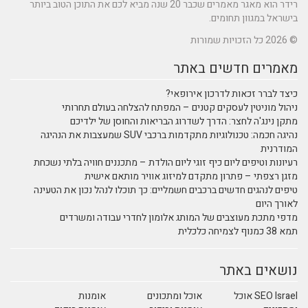
רידר הוא מאגר מאמרים שכבר 20 שנה מביא לכם את התוכן הטוב ביותר
בישראל במגוון תחומים.
© 2026 כל הזכויות שמורות
מאמרים חדשים באתר
כיצד לברר זכאות לדרכון אירופאי?
ניהול מוניטין לעסקים קטנים – המפתח להצלחה בעולם תחרותי
מתקן נינג'ה לחצר: הדרך לשדרוג הבריאות והחוסן של ילדיכם
נהיגה חכמה: טכנולוגיות מתקדמות ברכבי SUV שמעצבות את הנהיגה
המודרנית
רעיונות וטיפים ליום כיף זוגי ליום הולדת – מתכננים חוויה בלתי נשכחת
מזגן רצפתי – פתרון מתקדם למיזוג אוויר מותאם אישית
טיפים לנהגים חדשים ברכבים חשמליים: כך תוכלו לנהל נכון את הטעינה
לאורך היום
מדפי מתכת מעוצבים של המותג אלומון לחדרי עבודה ומשרדים
תמא 38 כמנוף לצמיחה כלכלית
נושאים באתר
SEO Israel אוכל
אוכל ומתכונים
אומנות