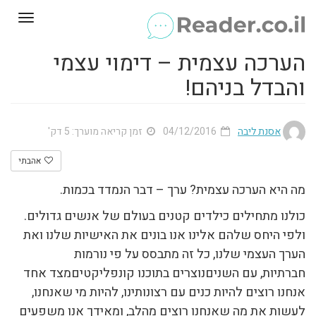
Toggle
gation
הערכה עצמית – דימוי עצמי
והבדל בניהם!
אסנת ליבה
04/12/2016
זמן קריאה מוערך: 5 דק'
אהבתי
מה היא הערכה עצמית? ערך – דבר הנמדד בכמות.
כולנו מתחילים כילדים קטנים בעולם של אנשים גדולים.
ולפי היחס שלהם אלינו אנו בונים את האישיות שלנו ואת
הערך העצמי שלנו, כל זה מתבסס על פי נורמות
חברתיות, עם השניםנוצרים בתוכנו קונפליקטיםמצד אחד
אנחנו רוצים להיות כנים עם רצונותינו, להיות מי שאנחנו,
לעשות את מה שאנחנו רוצים מהלב, ומאידך אנו משפעים