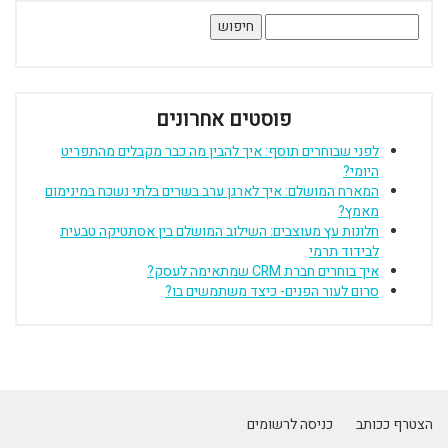
חיפוש:
פוסטים אחרונים
לפני שבוחרים תוסף: איך להבין מה כבר מקבלים מהתפריט
היומי?
המארח המושלם: איך לארגן ערב בשרים בלתי נשכח במינימום
מאמץ?
חלונות עץ מעוצבים: השילוב המושלם בין אסתטיקה טבעית
לבידוד תרמי
איך בוחרים חברת CRM שמתאימה לעסק?
סרום לעור הפנים- כיצד משתמשים בו?
הצטרף ככותב
כניסה לרשומים