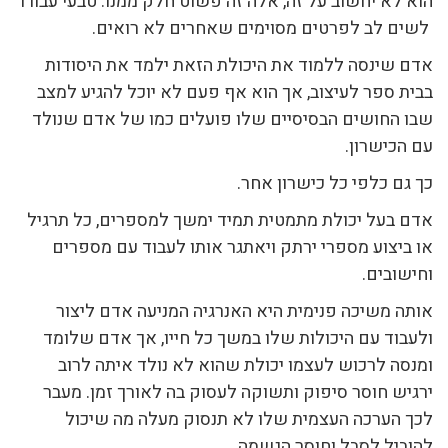
הוא לא יחשוב על זה, אלה זה פשוט חלק ממנו. טבעי עבורו
לשים לב לפרטים מסוימים שאחרים לא רואים.
אדם שינסה ללמוד את היכולת הזאת ילמד את היסודות
בבית ספר לעיצוב, אך הוא אף פעם לא יוכל להגיע למצב
שבו החושים הבסיסיים שלו פועלים כמו של אדם שנולד
עם הכישרון.
כך גם כלפי כל כישרון אחר.
אדם בעל יכולת מתמטית תמיד ימשך למספרים, כל תרגיל
או ביצוע מספרי ירתק ויאתגר אותו לעבוד עם מספרים
וחישובים.
אותה משיכה פנימית היא האנרגיה המניעה אדם ליצור
ולעבוד עם היכולות שלו במשך כל חייו, אך אדם שלומד
ומנסה לרכוש לעצמו יכולת שהוא לא נולד איתה לרוב
ירגיש חוסר סיפוק ותשוקה לעסוק בה לאורך זמן. מעבר
לכך הערכה העצמית שלו לא תנסוק מעלה מה שיכול
להוביל לסבל וחוסר הגשמה.