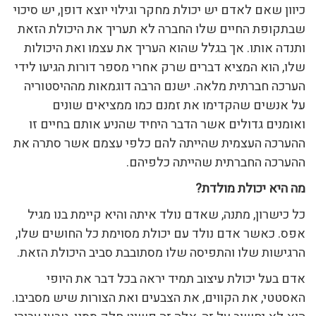
כיוון שאם לאדם יש יכולת מחקר וגילוי יוצא דופן, יש סיכוי
שבתקופת החיים שלו החברה לא תעריך את היכולת הזאת
ותנדה אותו. אך בגלל שהוא העריך את עצמו ואת היכולות
שלו, הוא המציא דברים שרק אחרי מספר דורות הגיעו לידי
הערכה חברתית מלאה. ישנם הרבה דוגמאות מההיסטוריה
על אנשים שהקדימו את זמנם כמו ממציאים שונים
ואומנים גדולים אשר הדבר היחיד שהניע אותם בחיים זו
ההערכה העצמית שהייתה להם כלפי עצמם אשר סתרה את
ההערכה החברתית שהייתה כלפיהם.
מה היא יכולת מולדת?
כל כישרון, מתנה, שאדם נולד איתה והיא קיימת בנו מגיל
אפס. כאשר אדם נולד עם יכולת מסוימת כל החושים שלו,
הרגישות שלו והתפיסה שלו מסתובבת סביב היכולת הזאת.
אדם בעל יכולת עיצוב תמיד יראה בכל דבר את היופי
האסטטי, את הקווים, את הצבעים ואת הצורות שיש מסביבו.