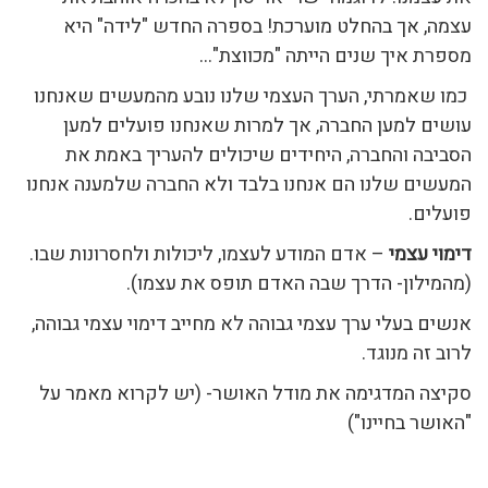
עצמה, אך בהחלט מוערכת! בספרה החדש "לידה" היא
מספרת איך שנים הייתה "מכווצת"…
כמו שאמרתי, הערך העצמי שלנו נובע מהמעשים שאנחנו
עושים למען החברה, אך למרות שאנחנו פועלים למען
הסביבה והחברה, היחידים שיכולים להעריך באמת את
המעשים שלנו הם אנחנו בלבד ולא החברה שלמענה אנחנו
פועלים.
דימוי עצמי
– אדם המודע לעצמו, ליכולות ולחסרונות שבו.
(מהמילון- הדרך שבה האדם תופס את עצמו).
אנשים בעלי ערך עצמי גבוהה לא מחייב דימוי עצמי גבוהה,
לרוב זה מנוגד.
סקיצה המדגימה את מודל האושר- (יש לקרוא מאמר על
"האושר בחיינו")