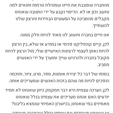
מהחברה שסובבת את חיינו שמנהלת נורמות ותנאים למה
נחשב נכון או לא. הדימוי נקבע על ידי התגובה שאנחנו
מקבלים מהסביבה על המעשים הבחירות והרצון שלנו
להשתייך.
אנו חיים בחברה וחשוב לנו מאוד להיות חלק ממנה.
לכן, קיים קונפליקט פנימי או במודע או שלא, בין הרצון
להיות נאמן לעצמי לרצונות האישיים שלי, מול הרצון להיות
מקובל בחברה ולהרגיש שייך ומוערך על ידי האנשים
מסביב.
בסופו של דבר כל יצירת אומנות, ספר, סרט, ציור, וחוכמה
הופכים להיות מה שהם בזכות האנשים שמעריכים אותה.
לכן, הערכה עצמית היא דבר חמקמק כיוון שאנחנו לא תמיד
יודעים האם אנחנו מעריכים את עצמינו בגלל שאנחנו
מאמינים במי שאנחנו, בכישרון האמיתי שנמצא בליבנו?