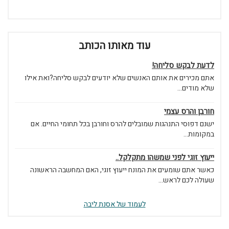
עוד מאותו הכותב
לדעת לבקש סליחה!
אתם מכירים את אותם האנשים שלא יודעים לבקש סליחה?ואת אילו
שלא מודים...
חורבן והרס עצמי
ישנם דפוסי התנהגות שמובלים להרס וחורבן בכל תחומי החיים. אם
במקומות...
ייעוץ זוגי לפני שמשהו מתקלקל..
כאשר אתם שומעים את המונח ייעוץ זוגי, האם המחשבה הראשונה
שעולה לכם לראש...
לעמוד של אסנת ליבה