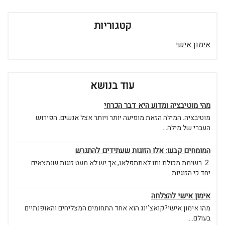
קטגוריות
אימון אישי
עוד בנושא
מהי מוטיבציה ומדוע היא דבר הכרחי
מוטיבציה. המילה הזאת מופיעה יותר ויותר אצל אנשים. הפירוש
העברי של מילה...
המומחים קבעו: אלו הזוגות שעתידים להתגרש
2. רשימת מכולת ותו לאתתפלאו, אך יש לא מעט זוגות שנמצאים
יחד כי הזוגיות...
אימון אישי להצלחה
מהו אימון אישי?קואצ'ינג הוא אחד התחומים המצליחים והאופנתיים
בעולם....