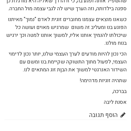
שהשפיל אותה ופגע בה, כי זו הדרך שאליה היא מורגלת כך
ספגה בילדותה, וזה הערך שיש לה לגבי עצמה מול החברה.
כשאנו מוצאים עצמנו מחוברים זוגית לאדם "נמוך" מאיתנו
הפוגע בנו ומעליב זה משום שמרגיש מאוים ועושה כל
שיכולתו להנמיך אותנו אליו, למשוך אותנו למטה וכך ירגיש
בנוח מולנו.
הכי נכון להיות מודעים לערך העצמי שלנו, יותר נכון לדימוי
העצמי, לפעול מתוך התשוקה שקיימת בנו ומשם עם
השידור האנרגטי למשוך את הבןת זוג המתאים לנו.
שתהיה זוגיות מדהימה!
בברכה,
אסנת ליבה
הוסף תגובה