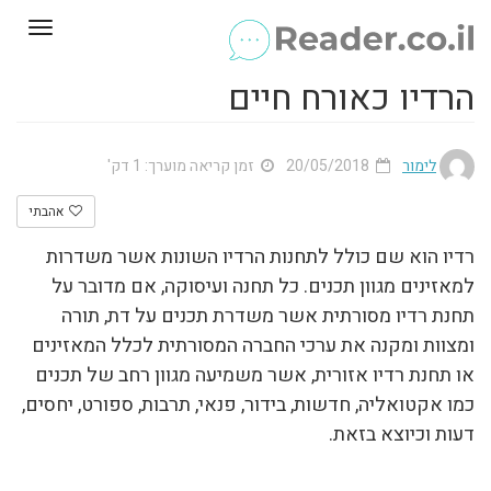
Toggle
gation
הרדיו כאורח חיים
לימור
20/05/2018
זמן קריאה מוערך: 1 דק'
אהבתי
רדיו הוא שם כולל לתחנות הרדיו השונות אשר משדרות
למאזינים מגוון תכנים. כל תחנה ועיסוקה, אם מדובר על
תחנת רדיו מסורתית אשר משדרת תכנים על דת, תורה
ומצוות ומקנה את ערכי החברה המסורתית לכלל המאזינים
או תחנת רדיו אזורית, אשר משמיעה מגוון רחב של תכנים
כמו אקטואליה, חדשות, בידור, פנאי, תרבות, ספורט, יחסים,
דעות וכיוצא בזאת.