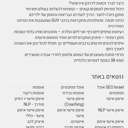
כיצד לברר זכאות לדרכון אירופאי?
ניהול מוניטין לעסקים קטנים – המפתח להצלחה בעולם תחרותי
מתקן נינג'ה לחצר: הדרך לשדרוג הבריאות והחוסן של ילדיכם
נהיגה חכמה: טכנולוגיות מתקדמות ברכבי SUV שמעצבות את הנהיגה
המודרנית
רעיונות וטיפים ליום כיף זוגי ליום הולדת – מתכננים חוויה בלתי נשכחת
מזגן רצפתי – פתרון מתקדם למיזוג אוויר מותאם אישית
טיפים לנהגים חדשים ברכבים חשמליים: כך תוכלו לנהל נכון את הטעינה
לאורך היום
מדפי מתכת מעוצבים של המותג אלומון לחדרי עבודה ומשרדים
תמא 38 כמנוף לצמיחה כלכלית
נושאים באתר
SEO Israel אוכל
אוכל ומתכונים
אומנות
ומתכונים
אומנות ובידור
אומנות ריקוד
אימון אישי
אימון אישי
אימון אישי > דמיון
(Coaching)
מודרך - NLP
אימון אישי NLP
אימון אישי אימון
אימון אישי אימון
אישי
אישי - כללי
אימון אישי אימון
אינטרנט
איציק להב
ביחסים בין אישיים
אירועי חברה
בידור ופנאי