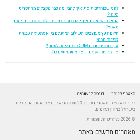
לפני שבוחרים תוסף: איך להבין מה כבר מקבלים מהתפריט
היומי?
המארח המושלם: איך לארגן ערב בשרים בלתי נשכח במינימום
מאמץ?
חלונות עץ מעוצבים: השילוב המושלם בין אסתטיקה טבעית
לבידוד תרמי
איך בוחרים חברת CRM שמתאימה לעסק?
סרום לעור הפנים- כיצד משתמשים בו?
הצטרף ככותב
כניסה לרשומים
רידר הוא מאגר מאמרים שכבר 20 שנה מביא לכם את התוכן הטוב ביותר
בישראל במגוון תחומים.
© 2026 כל הזכויות שמורות
מאמרים חדשים באתר