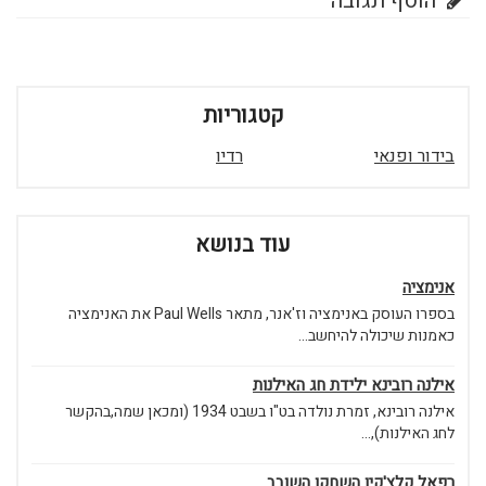
הוסף תגובה
קטגוריות
בידור ופנאי
רדיו
עוד בנושא
אנימציה
בספרו העוסק באנימציה וז'אנר, מתאר Paul Wells את האנימציה
כאמנות שיכולה להיחשב...
אילנה רובינא ילידת חג האילנות
אילנה רובינא, זמרת נולדה בט"ו בשבט 1934 (ומכאן שמה,בהקשר
לחג האילנות),...
רפאל קלצ'קין השחקן השובב