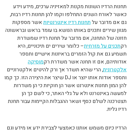
תחנות הרדיו השונות מקנות למאזיניה ערכים, מידע וידע
כאשר לאורח השנים התחלפו וקמו להן תחנות רדיו רבות,
גם אם מדובר על
תחנות רדיו אינטרנטיות
אשר מספקות
מגוון שירים ותכנים באותו הנושא בו עומד בראש ובראשונה
חזונה של התחנה, אם מדובר על תחנת רדיו שמשדרת
רק
תכנים על מזרחית
– כלומר שירים ים תיכוניים, היא
תשמיע גם את קול הזמרים בראיונות אישיים ותספר
אודותיהם, אם זו תחנה אשר משדרת רק
מוסיקה
אלקטרונית
, הרי שהיא תשדר אך ורק להיטים אלקטרוניים
ותספר אודות אותו יוצר או DJ שיצר את היצירה הזו. כך קמו
להן המון תחנות אינטרנט אשר הן חוקיות כי הן משדרות
למעשה באינטרנט ולא על גלי האתר, כי לשם כך הן
תצטרכנה לשלם כסף ושאר ההגבלות הקיימות עבור תחנת
רדיו גלית.
הרדיו כיום משמש אותנו כאמצעי לצבירת ידע או מידע וגם