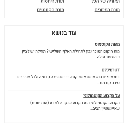
תאוריה של הכל
תורת היחסות
תורת המיתרים
תורת הקוונטים
עוד בנושא
מהות הקוסמוס
מהו היקום המוכר נכון לתחילת האלף השלישי? תחילה יש לציין
שהנסתר עולה...
דטרמיניזם
דטרמיניזם הוא מושג אשר קובע כי יש גזירה קדומה ולכל סובב יש
סיבה קודמת...
על הקבוע הקוסמולוגי
הקבוע הקוסמולוגי הוא הקבוע שנקרא למדא (אות יוונית)
שאיינשטיין הציב...