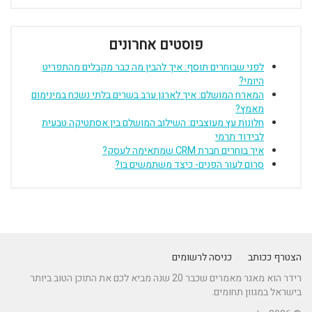
פוסטים אחרונים
לפני שבוחרים תוסף: איך להבין מה כבר מקבלים מהתפריט
היומי?
המארח המושלם: איך לארגן ערב בשרים בלתי נשכח במינימום
מאמץ?
חלונות עץ מעוצבים: השילוב המושלם בין אסתטיקה טבעית
לבידוד תרמי
איך בוחרים חברת CRM שמתאימה לעסק?
סרום לעור הפנים- כיצד משתמשים בו?
הצטרף ככותב
כניסה לרשומים
רידר הוא מאגר מאמרים שכבר 20 שנה מביא לכם את התוכן הטוב ביותר
בישראל במגוון תחומים.