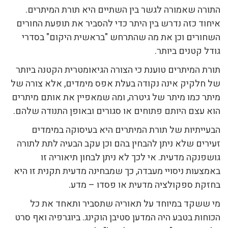
התורה שאמורה לגשר בין השתיים היא תורת המיתרים.
איחוד כזה נדרש בין היתר כדי להסביר את תופעת החורים
השחורים וכן את מה שהתרחש "בראשית היקום" בסדרי
גודל קטנים ביותר.
תורת המיתרים טוענת כי הצורה הגיאומטרית הקטנה ביותר
של חלקיק אינה נקודה בעלת אפס מימדים, אלא צורה של
מיתר כמו מיתר של גיטרה, ומה שמאפיין את אותם מיתרים
הוא עצם היותם פתוחים או סגורים ובאופן התנודה שלהם.
הבעייתיות של תורת המיתרים היא בעיסוקה במימדים
זעירים שלא ניתן להבחין בהם וכן עקב הבעיה לתת לתורה
גושפנקה מדעית. אי לכך לא ניתן לבחון תיאוריה זו
באמצעות ניסויי מעבדה, כך שמבחינה מדעית תקנית זו היא
בחזקת ספקולציה מדעית או פסדו – מדע.
מי ששקד במיוחד על תאוריה שתסביר ותאחד את כל
הכוחות בטבע היה המדען סטיבן הוקינג. ביוגרפיה ואף סרט