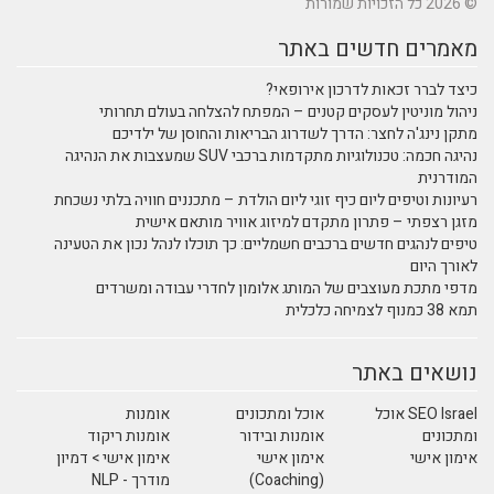
© 2026 כל הזכויות שמורות
מאמרים חדשים באתר
כיצד לברר זכאות לדרכון אירופאי?
ניהול מוניטין לעסקים קטנים – המפתח להצלחה בעולם תחרותי
מתקן נינג'ה לחצר: הדרך לשדרוג הבריאות והחוסן של ילדיכם
נהיגה חכמה: טכנולוגיות מתקדמות ברכבי SUV שמעצבות את הנהיגה
המודרנית
רעיונות וטיפים ליום כיף זוגי ליום הולדת – מתכננים חוויה בלתי נשכחת
מזגן רצפתי – פתרון מתקדם למיזוג אוויר מותאם אישית
טיפים לנהגים חדשים ברכבים חשמליים: כך תוכלו לנהל נכון את הטעינה
לאורך היום
מדפי מתכת מעוצבים של המותג אלומון לחדרי עבודה ומשרדים
תמא 38 כמנוף לצמיחה כלכלית
נושאים באתר
SEO Israel אוכל
אוכל ומתכונים
אומנות
ומתכונים
אומנות ובידור
אומנות ריקוד
אימון אישי
אימון אישי
אימון אישי > דמיון
(Coaching)
מודרך - NLP