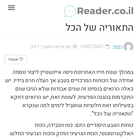
Toggle
gation
התאוריה של הכל
רפאל
13/07/2021
זמן קריאה מוערך: 1 דק'
אהבתי
במהלך שנות חייו האחרונות ניסה איינשטיין ליצור נוסחה
אחידה של הכוחות המרכזיים בטבע אך העלה חרס בידיו. יש
כאלה הרואים בנסיונו זה שנים אבודות שלא הניבו שום
התקדמות בהבנה המדעית. לעומת זאת, יש הרואים דווקא
בפעילותו זאת חלוציות שתוביל לימים למה שנקרא
"התאוריה של הכל".
כוחות הטבע היסודיים הינם: כוח הכבידה, הכוח
האלקטרומגנטי, הכוח הגרעיני החזק והכוח הגרעיני החלש.