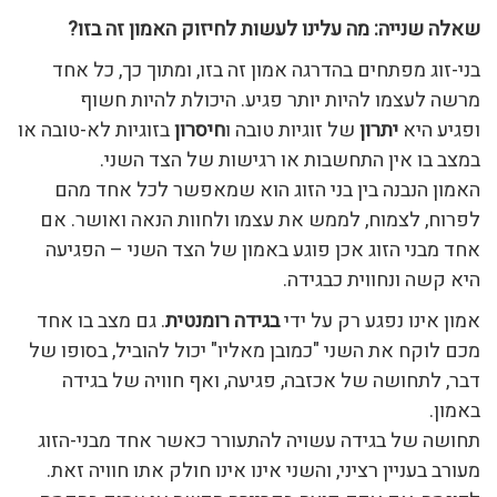
שאלה שנייה: מה עלינו לעשות לחיזוק האמון זה בזו?
בני-זוג מפתחים בהדרגה אמון זה בזו, ומתוך כך, כל אחד
מרשה לעצמו להיות יותר פגיע. היכולת להיות חשוף
ופגיע היא
יתרון
של זוגיות טובה ו
חיסרון
בזוגיות לא-טובה או
במצב בו אין התחשבות או רגישות של הצד השני.
האמון הנבנה בין בני הזוג הוא שמאפשר לכל אחד מהם
לפרוח, לצמוח, לממש את עצמו ולחוות הנאה ואושר. אם
אחד מבני הזוג אכן פוגע באמון של הצד השני – הפגיעה
היא קשה ונחווית כבגידה.
אמון אינו נפגע רק על ידי
בגידה רומנטית
. גם מצב בו אחד
מכם לוקח את השני "כמובן מאליו" יכול להוביל, בסופו של
דבר, לתחושה של אכזבה, פגיעה, ואף חוויה של בגידה
באמון.
תחושה של בגידה עשויה להתעורר כאשר אחד מבני-הזוג
מעורב בעניין רציני, והשני אינו אינו חולק אתו חוויה זאת.