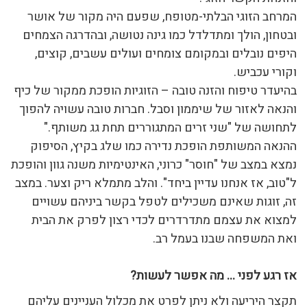
המרחב הזוגי הבלתי-מטופח, שפעם היה מקור של אושר
ובטחון, הולך ומתדלדל כמו גינה נטושה, ובהדרגה הצמחים
היפים נובלים ובמקומם צומחים ועולים עשבים, קוצים,
וקורי עכביש.
בהיעדר טיפוח והזנה טובה – הזוגיות הופכת ממקור של כיף
והנאה לאזור של שיממון וסבל. חברות טובה עשויה להפוך
לתחושה של "שני זרים המתגוררים תחת גג משותף."
ההנאה המשותפת הופכת נדירה כמו שלג בקיץ, הסיפוק
נמצא במצב של "חוסר" כרוני, האינטימיות משנה גוון והופכת
ל"טוב, אז אנחנו עדיין ביחד". והלב מתמלא ריק וצער. במצב
זה, זוגות שאינם משכילים לטפל בקשר ביניהם עשויים
למצוא את עצמם מתדרדרים לכדי רצון לפרק את הבית
ואת המשפחה שבנו בעמל רב.
אז רגע לפני … מה אפשר לעשות?
תקצר היריעה ולא ניתן לפרט את מכלול העניינים עליהם