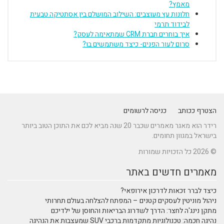
מאמץ?
חלונות עץ מעוצבים: השילוב המושלם בין אסתטיקה טבעית
לבידוד תרמי
איך בוחרים חברת CRM שמתאימה לעסק?
סרום לעור הפנים- כיצד משתמשים בו?
הצטרף ככותב
כניסה לרשומים
רידר הוא מאגר מאמרים שכבר 20 שנה מביא לכם את התוכן הטוב ביותר
בישראל במגוון תחומים.
© 2026 כל הזכויות שמורות
מאמרים חדשים באתר
כיצד לברר זכאות לדרכון אירופאי?
ניהול מוניטין לעסקים קטנים – המפתח להצלחה בעולם תחרותי
מתקן נינג'ה לחצר: הדרך לשדרוג הבריאות והחוסן של ילדיכם
נהיגה חכמה: טכנולוגיות מתקדמות ברכבי SUV שמעצבות את הנהיגה