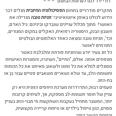
"דודי ירד לגנו לערוגות הבושם" – – –
מחקרים מודרניים בתחום
הפסיכולוגיה החיובית
מגלים דבר
הידוע לכולנו באופן אינטואיטיבי:
זוגיות טובה
מגדילה את
האושר! מתוך מכלול עניינים שנבדקו וביניהם: גיל האדם,
חשבון הבנק, היסטוריה רפואית, האקלים במקום המגורים,
וכד', זוגיות טובה נמצאה כאחד האלמנטים הבולטים
התורמים לאושר.
כל זוג צעיר יודע שהזוגיות פורחת ומלבלבת כאשר
מטפחים אותה. אולם, "החיים", השיגרה, והמטרות האישיות
מסוגלים למלא את כל זמננו ולשאוב מאיתנו את כל הכוחות
ותשומת-הלב, עד שלא נשארים משאבים פנויים עבור בן או
בת-הזוג.
פעמים רבות, התדרדרות מערכת היחסים הזוגית היא רק
עניין של חוסר תשומת-לב מספקת, אך, לעיתים קרובות
יותר, המשבר מתחיל בעקבות השתקעות מי מבני-הזוג בעניין
מסוים, כגון טיפול בילדים או טיפוח קריירה מקצועית,
והזנחת הקשר הזוגי.