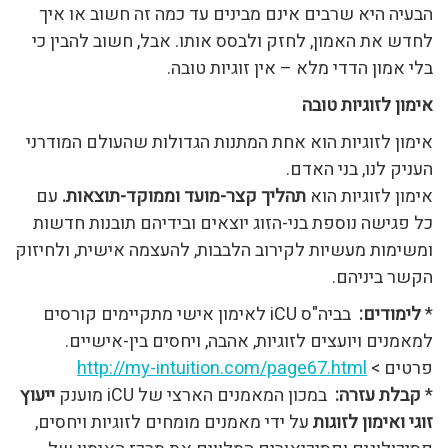
הבעיה היא שרבים אינם מבינים עד כמה זה חשוב או איך
לחדש את האמון, לחזק ולבסס אותו. אבל, חשוב להבין כי
בלי אמון הדדי מלא – אין זוגיות טובה.
אימון לזוגיות טובה
אימון לזוגיות הוא אחת המתנות הגדולות שהעולם המודרני
העניק לנו, בני האדם.
אימון לזוגיות הוא
תהליך קצר-מועד וממוקד-תוצאות.
עם
כל פגישה נוספת בני-הזוג יוצאים ובידיהם תובנות חדשות
ומשימות מעשיות לקירוב הלבבות, להעצמה אישית, ולחיזוק
הקשר ביניהם.
*
לימודים:
בביה"ס iCU לאימון אישי מתקיימים קורסים
למאמנים ויועצים לזוגיות, אהבה, ויחסים בין-אישיים.
פרטים >
http://my-intuition.com/page67.html
*
קבלת עזרה:
במכון המאמנים הארצי של iCU מוענק
ייעוץ
זוגי ואימון לזוגות
על ידי מאמנים מומחים לזוגיות ויחסים,