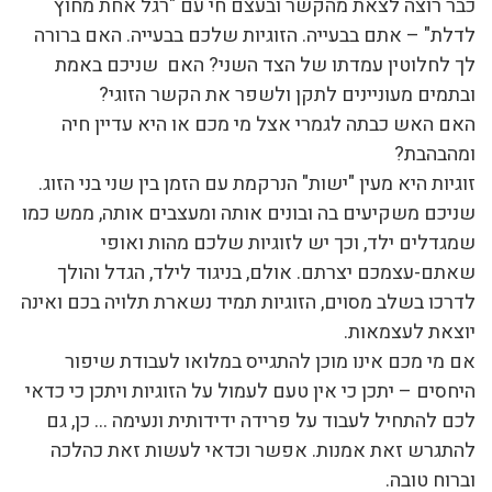
כבר רוצה לצאת מהקשר ובעצם חי עם "רגל אחת מחוץ
לדלת" – אתם בבעייה. הזוגיות שלכם בבעייה. האם ברורה
לך לחלוטין עמדתו של הצד השני? האם שניכם באמת
ובתמים מעוניינים לתקן ולשפר את הקשר הזוגי?
האם האש כבתה לגמרי אצל מי מכם או היא עדיין חיה
ומהבהבת?
זוגיות היא מעין "ישות" הנרקמת עם הזמן בין שני בני הזוג.
שניכם משקיעים בה ובונים אותה ומעצבים אותה, ממש כמו
שמגדלים ילד, וכך יש לזוגיות שלכם מהות ואופי
שאתם-עצמכם יצרתם. אולם, בניגוד לילד, הגדל והולך
לדרכו בשלב מסוים, הזוגיות תמיד נשארת תלויה בכם ואינה
יוצאת לעצמאות.
אם מי מכם אינו מוכן להתגייס במלואו לעבודת שיפור
היחסים – יתכן כי אין טעם לעמול על הזוגיות ויתכן כי כדאי
לכם להתחיל לעבוד על פרידה ידידותית ונעימה … כן, גם
להתגרש זאת אמנות. אפשר וכדאי לעשות זאת כהלכה
וברוח טובה.