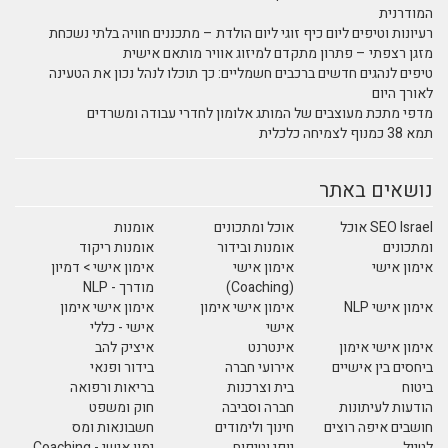
המודרנית
רעיונות וטיפים ליום כיף זוגי ליום הולדת – מתכננים חוויה בלתי נשכחת
מזגן רצפתי – פתרון מתקדם למיזוג אוויר מותאם אישית
טיפים לנהגים חדשים ברכבים חשמליים: כך תוכלו לנהל נכון את הטעינה
לאורך היום
מדפי מתכת מעוצבים של המותג אלומון לחדרי עבודה ומשרדים
תמא 38 כמנוף לצמיחה כלכלית
נושאים באתר
SEO Israel אוכל
אוכל ומתכונים
אומנות
ומתכונים
אומנות ובידור
אומנות ריקוד
אימון אישי
אימון אישי
אימון אישי > דמיון
(Coaching)
מודרך - NLP
אימון אישי NLP
אימון אישי אימון
אימון אישי אימון
אישי
אישי - כללי
אימון אישי אימון
אינטרנט
איציק להב
ביחסים בין אישיים
אירועי חברה
בידור ופנאי
ביטוח
בית וצרכנות
בריאות ורפואה
הודעות לעיתונות
חברה וסביבה
חוק ומשפט
חושבים איפה רוצים
חינוך ולימודים
חשבונאות ומס
לטייל
יופי וטיפוח
ימון אישי - Coaching