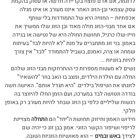
לדוגמה, אם אדם פוצח בקריירה חדשה או עסוק בהקמת
עסק עצמאי ובן-הזוג האחר איננו מעורב או אינו מגלה
אכפתיות – החוויה היא של התמודדות בלי שותף.
אם אחד מבני-הזוג חולה מאוד ובן הזוג שלו ממשיך את
חייו-שלו כרגיל, תחושת החולה היא של נטישה או בגידה
באמון. בני זוג מתחברים על מנת "לא להיות לבד" בעיתות
שמחה או צרה, ואמנם, בשביל להתמודד "לבד" אין צורך
להיות בזוגיות …
נשים לא מעטות מספרות כי ההתרחקות מבני הזוג שלהם
החלה עם הולדת הילדים, ומצב בו האב בחר "להשאיר"
לזוגתו את הטיפול בילדים. "היא תגדל אותם". האישה חשה
בודדה ונטושה לבד במערכה, ועם הזמן החלו להיווצר בה
רגשות שליליים כלפי בן הזוג שבחר להיות מעורב רק באופן
חלקי.
חידוש האמון וחיזוק תחושת ה"יחד" הם
התחלה
מצויינת
לריפוי ושיפור הקשר הזוגי. אמון בבן זוג כי יהיה שם
לצידך
באש ובמים
– הוא מאושיות הזוגיות הטובה.