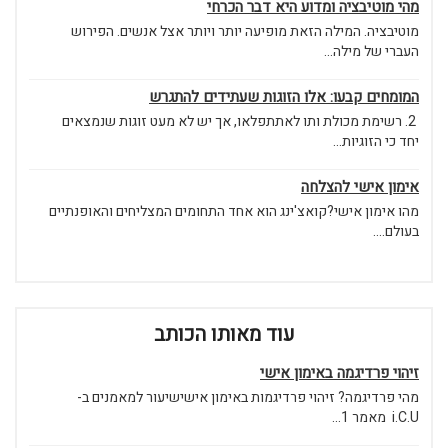
מהי מוטיבציה ומדוע היא דבר הכרחי
מוטיבציה. המילה הזאת מופיעה יותר ויותר אצל אנשים. הפירוש
העברי של מילה...
המומחים קבעו: אלו הזוגות שעתידים להתגרש
2. רשימת מכולת ותו לאתתפלאו, אך יש לא מעט זוגות שנמצאים
יחד כי הזוגיות...
אימון אישי להצלחה
מהו אימון אישי?קואצ'ינג הוא אחד התחומים המצליחים והאופנתיים
בעולם....
עוד מאותו הכותב
זיהוי פרדיגמה באימון אישי
מהי פרדיגמה? זיהוי פרדיגמות באימון אישישיעור למאמנים ב-
i.C.U מאמר 1...