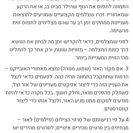
התמונה לתפוס את הנוף שהילד מביט בו, או את הרקע
שמאחוריו. זכרו שצלמים מקצועיים שמגיעים לתוצאות
מעניינות ממתינים זמן רב עד שהם מצליחים לתפוס זוית
מרשימה.
לפני שמצלמים, כדאי להקדיש זמן מה לבחון את הנושא
דרך כוונת המצלמה – מזוויות שונות, ורק אחר כך להחליט
מהי הזוית המעניינת ביותר.
3. אם מקור האור (שמש, מנורה) נמצא מאחורי האובייקט –
הדמות שתתקבל בתמונה תהיה כהה. לפעמים כדאי לנצל
את העניין הזה כדי ליצור אפקטים מעניינים של אור וצל,
כשחלק מהפנים מואר, וחלק חשוך. בכל מקרה כדאי להיות
מודעים למקום ממנו מגיע האור, ולנצל אותו כדי ליצור
קונטרסטים.
4.על פי רגישותם של סרטי הצילום (פילמים) לאור –
מבחינים בין סרטים מהירים איטיים; לסרטים מהירים יש