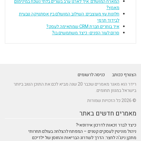
המארח המושלם: איך לארגן ערב בשרים בלתי נשכח במינימום
מאמץ?
חלונות עץ מעוצבים: השילוב המושלם בין אסתטיקה טבעית
לבידוד תרמי
איך בוחרים חברת CRM שמתאימה לעסק?
סרום לעור הפנים- כיצד משתמשים בו?
הצטרף ככותב
כניסה לרשומים
רידר הוא מאגר מאמרים שכבר 20 שנה מביא לכם את התוכן הטוב ביותר
בישראל במגוון תחומים.
© 2026 כל הזכויות שמורות
מאמרים חדשים באתר
כיצד לברר זכאות לדרכון אירופאי?
ניהול מוניטין לעסקים קטנים – המפתח להצלחה בעולם תחרותי
מתקן נינג'ה לחצר: הדרך לשדרוג הבריאות והחוסן של ילדיכם