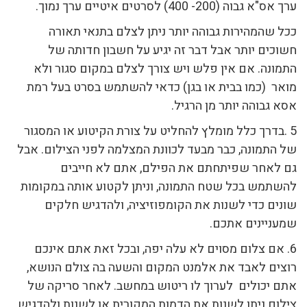
ערך אס"א גבוה (200- 400) לסרטים איטיים ערך נמוך.
ככל שהמהירות גבוהה יותר ניתן לצלם בתנאי תאורה
חשוכים יותר אבל דבר זה יגיע על חשבון חדותה של
התמונה. אם אין פלש ויש צורך לצלם במקום סגור ולא
מואר (כמו בבית או בגן) כדאי להשתמש בסרט בעל רמת
אסא גבוהה יותר מן הרגיל.
5 .בדרך כלל מומלץ להחליט על צורת הקיטוע או המסגור
של התמונה, כבר מבעד לכוונת המצלמה לפני הצילום. אבל
גם לאחר שפיתחתם את הפילם, אתם לא חייבים
להשתמש בכל שטח התמונה, וניתן לקטוע אותה במקומות
שונים כדי לשנות את הקומפוזיציה, ולהדגיש חלקים
שמעניינים אתכם.
6. אם צלום מסוים לא עלה יפה, ובכל זאת אתם אינכם
רוצים לאבד את אלמנט המקום והשעה בה צולם הנושא,
אתם יכולים לערוך לו ריטוש במחשב. לאחר סריקה של
צילום ניתן לשנות את הדמות המקורית או לשנות ולהדגיש