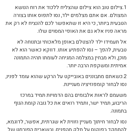
1.צילום טוב הוא צילום שהצליח ללכוד את רוח הנושא
המצולם. אם אתם מצלמים ילד, נסו לתפוס אותו בצורה
הטבעית ביותר, כי היא זו שתאפשר לכם להנציח לא רק את
מראה פניו אלא גם את האופי המסוים שלו.
אל תעמידו ילד להצטלם באופן מלאכותי ובתנוחה לא
טבעית, להפך – נסו להפתיע אותו. דווקא כאשר הוא לא
מוכן, ולא מבחין במצלמה המגיחה לעומתו תהיה התמונה
אמיתית ומשקפת הרבה יותר.
2.כשאתם מתבוננים באובייקט על הרקע שהוא עומד לפניו,
נסו לבחור קומפוזיציה מעניינת.
משעמם לראות אלבומים בהם הדמויות תמיד במרכז
הריבוע, תמיד ישר, ותמיד רואים את כל גובה קומת הגוף
בתמונה.
נסו לבחור חיתוך מעניין וזווית לא שגרתית, אפשר, לדוגמא,
להתמקד בפוקוס על חלק מהפנים, ובשארית הפורמט של