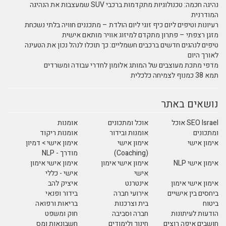
נהיגה חכמה: טכנולוגיות מתקדמות ברכבי SUV שמעצבות את הנהיגה
המודרנית
רעיונות וטיפים ליום כיף זוגי ליום הולדת – מתכננים חוויה בלתי נשכחת
מזגן רצפתי – פתרון מתקדם למיזוג אוויר מותאם אישית
טיפים לנהגים חדשים ברכבים חשמליים: כך תוכלו לנהל נכון את הטעינה
לאורך היום
מדפי מתכת מעוצבים של המותג אלומון לחדרי עבודה ומשרדים
תמא 38 כמנוף לצמיחה כלכלית
נושאים באתר
SEO Israel אוכל
אוכל ומתכונים
אומנות
ומתכונים
אומנות ובידור
אומנות ריקוד
אימון אישי
אימון אישי
אימון אישי > דמיון
(Coaching)
מודרך - NLP
אימון אישי NLP
אימון אישי אימון
אימון אישי אימון
אישי
אישי - כללי
אימון אישי אימון
אינטרנט
איציק להב
ביחסים בין אישיים
אירועי חברה
בידור ופנאי
ביטוח
בית וצרכנות
בריאות ורפואה
הודעות לעיתונות
חברה וסביבה
חוק ומשפט
חושבים איפה רוצים
חינוך ולימודים
חשבונאות ומס