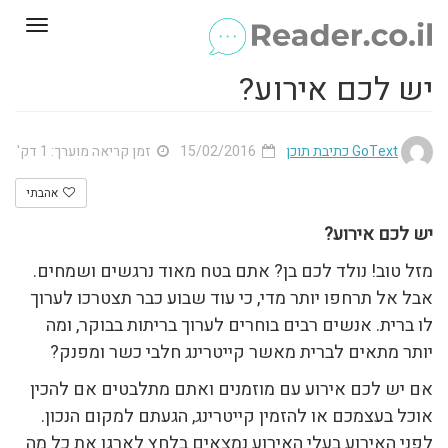
Toggle
gation
יש לכם אירוע?
GoText כתיבת תוכן
15/02/2016
זמן קריאה מוערך: 1 דק'
אהבתי
יש לכם אירוע?
מזל טוב! נולד לכם בן? אתם בטח מאוד נרגשים ושמחים.
אבל אל תרחפו יותר מדי, כי עוד שבוע כבר תצטרכו לערוך
לו ברית. אנשים רבים בוחרים לערוך בריתות בבוקר, ומה
יותר מתאים לברית מאשר קייטרינג חלבי כשר ומפנק?
אם יש לכם אירוע עם מוזמנים ואתם מתלבטים אם להכין
אוכל בעצמכם או להזמין קייטרינג, הגעתם למקום הנכון.
לפני האירוע בעלי האירוע נמצאים בלחץ לארגן את כל מה