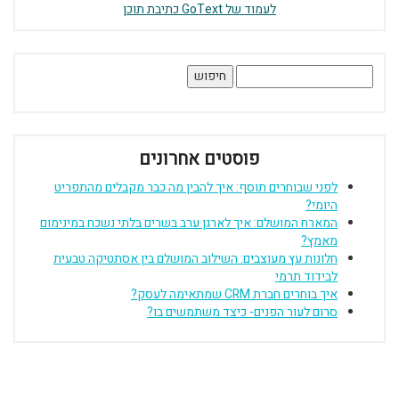
לעמוד של GoText כתיבת תוכן
חיפוש:
פוסטים אחרונים
לפני שבוחרים תוסף: איך להבין מה כבר מקבלים מהתפריט
היומי?
המארח המושלם: איך לארגן ערב בשרים בלתי נשכח במינימום
מאמץ?
חלונות עץ מעוצבים: השילוב המושלם בין אסתטיקה טבעית
לבידוד תרמי
איך בוחרים חברת CRM שמתאימה לעסק?
סרום לעור הפנים- כיצד משתמשים בו?