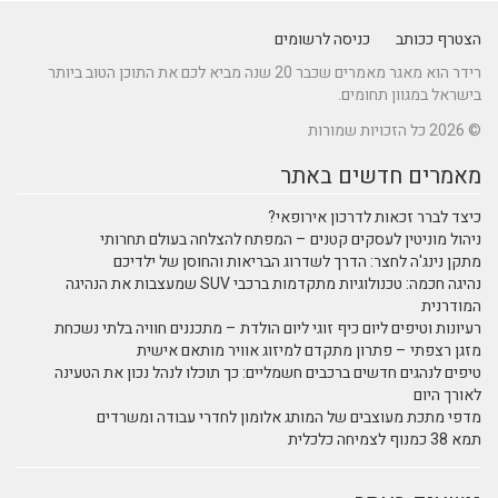
הצטרף ככותב
כניסה לרשומים
רידר הוא מאגר מאמרים שכבר 20 שנה מביא לכם את התוכן הטוב ביותר
בישראל במגוון תחומים.
© 2026 כל הזכויות שמורות
מאמרים חדשים באתר
כיצד לברר זכאות לדרכון אירופאי?
ניהול מוניטין לעסקים קטנים – המפתח להצלחה בעולם תחרותי
מתקן נינג'ה לחצר: הדרך לשדרוג הבריאות והחוסן של ילדיכם
נהיגה חכמה: טכנולוגיות מתקדמות ברכבי SUV שמעצבות את הנהיגה
המודרנית
רעיונות וטיפים ליום כיף זוגי ליום הולדת – מתכננים חוויה בלתי נשכחת
מזגן רצפתי – פתרון מתקדם למיזוג אוויר מותאם אישית
טיפים לנהגים חדשים ברכבים חשמליים: כך תוכלו לנהל נכון את הטעינה
לאורך היום
מדפי מתכת מעוצבים של המותג אלומון לחדרי עבודה ומשרדים
תמא 38 כמנוף לצמיחה כלכלית