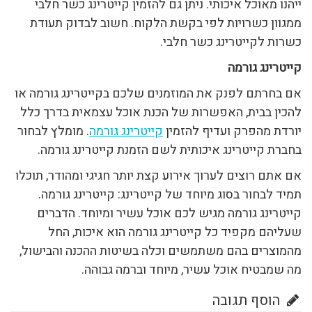
ייהנו מאוכל איכותי. ניתן גם להזמין קייטרינג כשר חלבי
ממגוון כשרויות לפי בקשת הלקוח. חשוב לבדוק תעודת
כשרות לקייטרינג כשר חלבי.
קייטרינג גורמה
אם בחרתם לפנק את המוזמנים שלכם בקייטרינג גורמה או
להכין בבית, האפשרות של הכנת אוכל עצמאית בדרך כלל
יורדת מהפרק ועדיף להזמין
קייטרינג גורמה
. מומלץ לבחור
בחברת קייטרינג איכותית לשם הזמנת קייטרינג גורמה.
אם אתם רוצים לערוך אירוע קצת יותר חגיגי ומהודר, תוכלו
תמיד לבחור בסוג מיוחד של קייטרינג: קייטרינג גורמה.
קייטרינג גורמה מגיש לכם אוכל עשיר ומיוחד. הדברים
שעליהם מקפיד כל קייטרינג גורמה הוא איכות, החל
מהמוצרים בהם משתמשים וכלה בשיטות ההכנה והבישול,
מה שמבטיח אוכל עשיר, מיוחד וברמה גבוהה.
הוסף תגובה