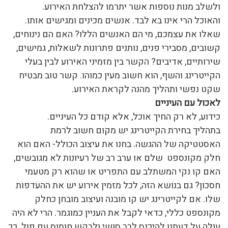
ולשלב מנות נוספות אשר יתרמו להצלחת האירוע.
והאוכל הרי אינו בא לבד. אנשים מכינים ומגישים אותו.
שאלו את עצמכם, מי הם האנשים הללו? האם הם נינוחים,
קשובים, מסבירי פנים, נותנים פתרונות לשאלות, גמישים,
שירותיים, אדיבים? הקשר בין מזמיני האירוע לבין בעלי
הקייטרינג והשף, הוא חשוב מעין כמוהו. קשר טוב מבטיח
שקט נפשי ותהליך מהנה לקראת האירוע.
לאכול עם העיניים
כידוע, לא רק החיך אוכל, אלא קודם כל העיניים.
בתהליך בחירת הקייטרינג יש מקום חשוב לרמת
האסטטיקה של ההגשה. בחנו את עיצוב הכולל- האם הוא
חלק מקונספט שלם או ערב רב של רעיונות לא מגובשים,
האם קו נקי המשתלב עם התפריט או שהוא רק מטעמי
חסכון? גם בנושא הזה, לכל מזמין אירוע יש את ההעדפות
שלו. אם לקייטרינג יש קו מובנה ועיצוב מובחן כחלק
מקונספט כללי, כדאי לקבל את העניין כמוגמר. הרי לא היה
עולה על דעתנו להיכנס לבר סושי ולבקש חומוס עם פול. כך