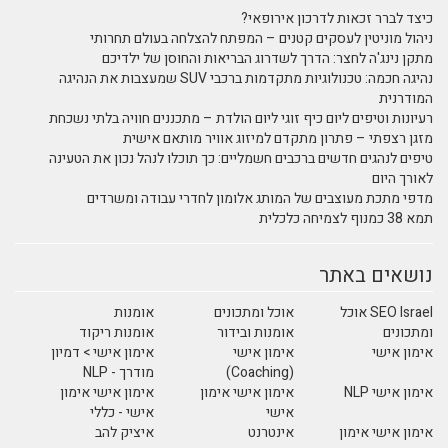
כיצד לברר זכאות לדרכון אירופאי?
ניהול מוניטין לעסקים קטנים – המפתח להצלחה בעולם תחרותי
מתקן נינג'ה לחצר: הדרך לשדרוג הבריאות והחוסן של ילדיכם
נהיגה חכמה: טכנולוגיות מתקדמות ברכבי SUV שמעצבות את הנהיגה
המודרנית
רעיונות וטיפים ליום כיף זוגי ליום הולדת – מתכננים חוויה בלתי נשכחת
מזגן רצפתי – פתרון מתקדם למיזוג אוויר מותאם אישית
טיפים לנהגים חדשים ברכבים חשמליים: כך תוכלו לנהל נכון את הטעינה
לאורך היום
מדפי מתכת מעוצבים של המותג אלומון לחדרי עבודה ומשרדים
תמא 38 כמנוף לצמיחה כלכלית
נושאים באתר
SEO Israel אוכל
אוכל ומתכונים
אומנות
ומתכונים
אומנות ובידור
אומנות ריקוד
אימון אישי
אימון אישי
אימון אישי > דמיון
(Coaching)
מודרך - NLP
אימון אישי NLP
אימון אישי אימון
אימון אישי אימון
אישי
אישי - כללי
אימון אישי אימון
אינטרנט
איציק להב