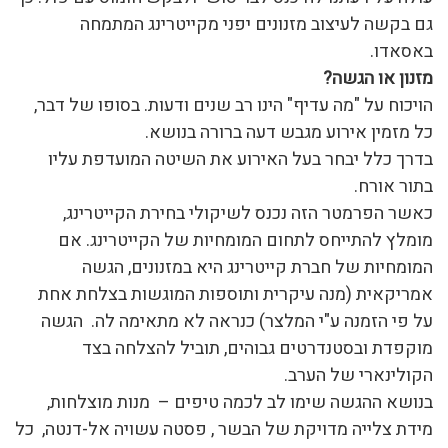
גם בקשה לעיצוב מזנונים יפני מקייטרינג המתמחה
באסאדו.
מזנון או הגשה?
הויכוח על "מה עדיף" הינו רב שנים ודעות. בסופו של דבר,
כל מזמין אירוע מגבש דעה ברורה בנושא.
בדרך כלל יבחר בעל האירוע את השיטה המועדפת עליו
בתור אורח.
כאשר הפרמטר הזה נכנס לשיקולי בחירת הקייטרינג,
מומלץ להתייחס לתחום המומחיות של הקייטרינג. אם
המומחיות של חברת קייטרינג היא במזנונים, הגשה
אמריקאית (מנה עיקרית ותוספות המוגשות בצלחת אחת
על פי הזמנה ע"י המלצר) כנראה לא מתאימה לה. הגשה
מוקפדת ובסטנדרטים גבוהים, תוביל להצלחה בצד
הקולינארי של הערב.
בנושא ההגשה שימו לב לכמה טיפים – מנות מוצלחות,
מידת צלייה מדויקת של הבשר , פסטה עשויה אל-דנטה, כל