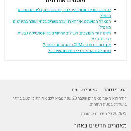
פוסטים אחרונים
לפני שבוחרים תוסף: איך להבין מה כבר מקבלים מהתפריט
היומי?
המארח המושלם: איך לארגן ערב בשרים בלתי נשכח במינימום
מאמץ?
חלונות עץ מעוצבים: השילוב המושלם בין אסתטיקה טבעית
לבידוד תרמי
איך בוחרים חברת CRM שמתאימה לעסק?
סרום לעור הפנים- כיצד משתמשים בו?
הצטרף ככותב
כניסה לרשומים
רידר הוא מאגר מאמרים שכבר 20 שנה מביא לכם את התוכן הטוב ביותר
בישראל במגוון תחומים.
© 2026 כל הזכויות שמורות
מאמרים חדשים באתר