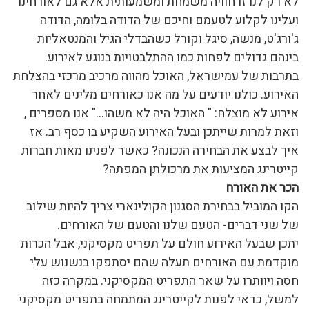
לא רק לנו זו חוויה משמחת ומשמעותית אלא גם לאורחינו
ועלינו לקלוע לטעמם וחיכם של הדודה בלומה, הדודה
ג'ורג'ט, מנשה, סיגל וקורל כשהבדלי הגיל והמנטאליות
בינהם גדולים לפחות כמו ההתלבטויות בנוגע לאירוע.
בתרבות של עמישראל, האוכל מהווה מרכיב מרכזי בהצלחת
האירוע. כולנו יודעים על מה אנו כאורחים מלינים לאחר
אירוע לא מוצלח: " האוכל היה לא משהו…" אנו מספרים ,
וזאת למרות שייתכן ובעל האירוע השקיע בו כסף רב. אז
איך לבצע את הבחירה הנכונה? כאשר לפנינו מאות חברות
קייטרינג המציעות את מרכולתן המפתה?
הכר את האורח
הקו המוביל בבחירת הסגנון הקולינארי צריך להיות שילוב
של שני דברים- הטעם שלנו והטעם של האורחים.
יתכן שבעל האירוע חולם על תפריט מקסיקני, אבל הכרות
מוקדמת עם האורחים תעלה שהם יסתפקו בנשנוש עלי
חסה ויוותרו על שאר התפריט המקסיקני. במקרה כזה
למשל, כדאי לפנות לקייטרינג המתמחה בתפריט מקסיקני