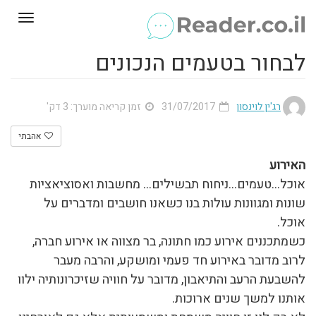
Toggle
gation
לבחור בטעמים הנכונים
רג'ין לוינסון
31/07/2017
זמן קריאה מוערך: 3 דק'
אהבתי
האירוע
אוכל…טעמים…ניחוח תבשילים… מחשבות ואסוציאציות
שונות ומגוונות עולות בנו כשאנו חושבים ומדברים על
אוכל.
כשמתכננים אירוע כמו חתונה, בר מצווה או אירוע חברה,
לרוב מדובר באירוע חד פעמי ומושקע, והרבה מעבר
להשבעת הרעב והתיאבון, מדובר על חוויה שזיכרונותיה ילוו
אותנו למשך שנים ארוכות.