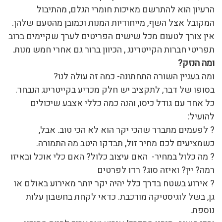
הרעיון הוא להתרשם מאיכות חומרי הגלם, מהתיבול
המקובל אצל השף, מייחודיות המנות וכמובן מהטעם שלהן.
אין צורך לטעום מכל שישים הפריטים לערך שקיימים ברוב
תפריטי חברות הקייטרינג , הכיוון ברור גם אחרי חמש מנות.
ומה הנזק?
ומה בעניין השורה התחתונה- כמה זה עולה לנו?
בסופו של דבר, לתקציב יש חלק מכריע בקייטרינג הנבחר.
כל אחד עם גודל כיסו, והנה כמה כללי אצבע שיכולים
להועיל:
? לפעמים מתברר שהכי יקר הוא לא הכי טוב. אבל,
כשמציעים לכם מחיר זול, תבדקו היטב מה התמורה.
? מה כלול במחיר- האם עיצוב כלול? האם כלי אוכל ובאיזו
רמה? יין? ואיזה סוג? רדו לפרטים
? אירוע בשטח בדרך כלל יהיה יקר יותר מאירוע באולם או
גן, בשל לוגיסטיקה מורכבת. כדאי לקחת בחשבון עלות
נוספת.