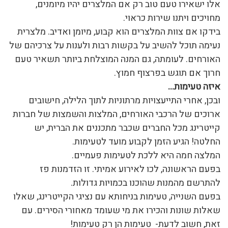
אלו ישאירו טעם טוב רק אם המלצרים יהיו מיומנים,
מחויכים ויתנו שירות כראוי.
בידקו אם צוות המלצרים הוא קבוע, מיומן ואדיב. מלצרית
נעימה תוכל להשיב על בקשות רבות ולענות על צרכיהם של
האורחים. לעומתה, גם המנה המוצלחת ביותר תשאיר טעם
חרוך אם תוגש בפרצוף חמוץ.
איזה טעימות…
ובכן, אחרי התייעצויות מרתוניות לתוך הלילה, חישובים
ארוכים של הרכבי האורחים, המלצות והשמצות של חברות
קייטרינג מכל החברים שכבר מתכננים את הברית, יש
החלטה! הגיע הזמן לקבוע מועד לטעימות.
המלצה חמה היא ללכת לטעימות פעמיים.
בפעם הראשונה, לכו לאירוע אמיתי. זו הזדמנות פז
להתרשם מהמנות שהוכנו בכמויות גדולות.
בפעם השנייה, טעימות בניחותא עם נציגי הקייטרינג, שאלו
שאלות שונות והכירו את מי שעומד מאחורי הסירים. עם
זאת, חשוב לדעת- טעימות הן רק טעימות!