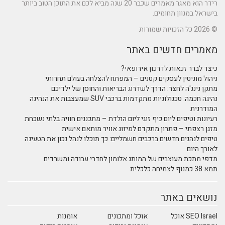
רידר הוא מאגר מאמרים שכבר 20 שנה מביא לכם את התוכן הטוב ביותר
בישראל במגוון תחומים.
© 2026 כל הזכויות שמורות
מאמרים חדשים באתר
כיצד לברר זכאות לדרכון אירופאי?
ניהול מוניטין לעסקים קטנים – המפתח להצלחה בעולם תחרותי
מתקן נינג'ה לחצר: הדרך לשדרוג הבריאות והחוסן של ילדיכם
נהיגה חכמה: טכנולוגיות מתקדמות ברכבי SUV שמעצבות את הנהיגה
המודרנית
רעיונות וטיפים ליום כיף זוגי ליום הולדת – מתכננים חוויה בלתי נשכחת
מזגן רצפתי – פתרון מתקדם למיזוג אוויר מותאם אישית
טיפים לנהגים חדשים ברכבים חשמליים: כך תוכלו לנהל נכון את הטעינה
לאורך היום
מדפי מתכת מעוצבים של המותג אלומון לחדרי עבודה ומשרדים
תמא 38 כמנוף לצמיחה כלכלית
נושאים באתר
SEO Israel אוכל
אוכל ומתכונים
אומנות