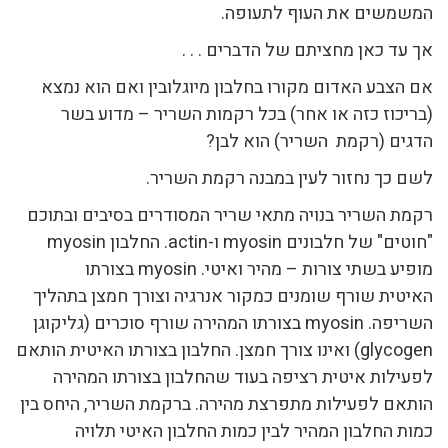
המשמשים את העוף לתעופה.
אך עד כאן מחציתם של הדברים . . .
אם הצבע האדום מקורו בחלבון מיוגלובין ואם הוא נמצא
(בריכוז כזה או אחר) בכל רקמות השריר – מדוע בשר
הדגים (רקמת השריר) הוא לבן?
לשם כך נחזור לעין במבנה רקמת השריר.
רקמת השריר בנויה מתאי שריר המסודרים בסיבים ובתוכם
"חוטים" של חלבונים myosin ו-actin. החלבון myosin
מופיע בשתי צורות – מהיר ואיטי. myosin בצורתו
האיטית שורף שומנים כמקור אנרגיה וצורך חמצן בתהליך
השריפה. myosin בצורתו המהירה שורף סוכרים (גליקוגן
glycogen) ואינו צורך חמצן. החלבון בצורתו האיטית הותאם
לפעילות איטית רציפה בעוד שהחלבון בצורתו המהירה
הותאם לפעילות מתפרצת מהירה. ברקמת השריר, היחס בין
כמות החלבון המהיר לבין כמות החלבון האיטי תלויה