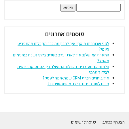
חיפוש:
פוסטים אחרונים
לפני שבוחרים תוסף: איך להבין מה כבר מקבלים מהתפריט
היומי?
המארח המושלם: איך לארגן ערב בשרים בלתי נשכח במינימום
מאמץ?
חלונות עץ מעוצבים: השילוב המושלם בין אסתטיקה טבעית
לבידוד תרמי
איך בוחרים חברת CRM שמתאימה לעסק?
סרום לעור הפנים- כיצד משתמשים בו?
הצטרף ככותב
כניסה לרשומים