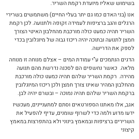
בשימוש שאליו מיועדת רקמת השריר.
אנו (בני האדם כמו גם יתר בעלי החיים) משתמשים בשרירי
הרגלים והגב ברציפות לעמידה זקופה ולתנועה. לכן רקמת
השריר תהיה כמעט כולה מורכבת מהחלבון האיטי הצורך
חמצן לתנועה ובתוכה יהיה ריכוז גבוה של מיוגלובין בכדי
לספק את הדרישה.
הדגים הנתמכים ע"י עמודת המים – אצלם מנוחה זו מנוחה
מלאה. כאשר נחשפים הם לסכנה נדרשת מהם תנועה
מהירה. רקמת השריר שלהם תהיה כמעט כולה מורכבת
מהחלבון המהיר שאינו צורך חמצן ולכן ריכוז המיוגלובין
ברקמת השריר שלהם תהיה נמוכה – ובשרם יהיה לבן.
אגב, אלו מאתנו הספורטאים וסתם למתעניינים, מעכשיו
ידעו מדוע ולמה כדי לשרוף שומנים, עדיף להפעיל את
השרירים ברציפות ובמאמץ בינוני ולא בהתפרצות במאמץ
קיצוני