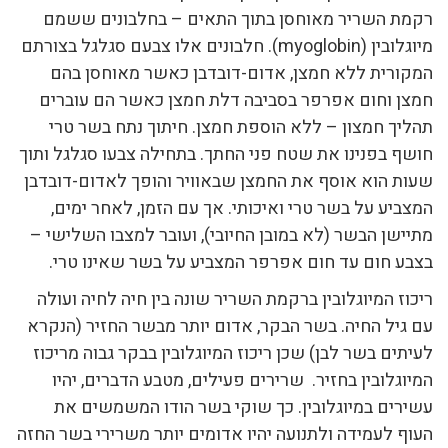
רקמת השריר מאוחסן בתוך התאים – בחלבונים ששמם
מיוגלובין (myoglobin). חלבונים אלו צבעם סגלגל בצורתם
המקורית ללא חמצן, אדום-דובדבן כאשר מאוחסן בהם
חמצן וחום אפרפר בסביבה דלת חמצן כאשר הם עוברים
תהליך חמצון – ללא הוספת חמצן. חיתוך נתח בשר טרי
חושף בפנינו את שטח פני החתך. בתחילה צבעו סגלגל ותוך
שעות הוא אוסף את החמצן שבאוויר והופך לאדום-דובדבן
המצביע על בשר טרי ואיכותי. אך עם הזמן, לאחר ימים,
מתיישן הבשר (לא במובן החיובי), ועובר למצבו השלישי –
בצבע חום עד חום אפרפר המצביע על בשר שאינו טרי.
ריכוז המיוגלובין ברקמת השריר שונה בין חיה לחיה ועולה
עם גיל החיה. בשר הבקר, אדום יותר מבשר החזיר (הנקרא
לעיתים בשר לבן) שכן ריכוז המיוגלובין בבקר גבוה מריכוז
המיוגלובין בחזיר. שרירים פעילים, מטבע הדברים, יהיו
עשירים במיוגלובין. כך שוקי בשר הודו המשמשים את
העוף לעמידה ולתנועה יהיו אדומים יותר משרירי בשר החזה