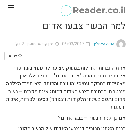
Toggle
gation
למה הבשר צבעו אדום
יהודה היימליך
06/03/2017
זמן קריאה מוערך: 2 דק'
אהבתי
אחת החברות הגדולות במשק מציעה לנו נתחי בשר פרה
איכותיים תחת המותג "אדום אדום". נתחים אלו אכן
מצטיינים במרקם עסיסי ומשובח והכנתם היא תמיד הצלחה
מובטחת. הבחירה בצבע האדום כמותג אינה מקרית – בשר
אדום נתפס בעינינו הלקוחות (ובצדק) כסימן לטריות, איכות
ורעננות.
אם כן, למה הבשר – צבעו אדום?
רבים מאתנו סבורים כי צבעו האדום של הבשר מקורו