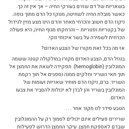
בשאריות של דם שזרם בעורקי החיה – אך אין זה כך.
כאשר מובלת החיה לשחיטה, מנוקז כל הדם מתוך גופה.
ניקוז הדם חשוב והכרחי מאחר והדם הינו מצע מזין לגידול
של בקטריות ופטריות – והרחקתו מגוף החיה, היא פעולה
הכרחית לשמירה על בשר איכותי ונקי.
אז מה בכל זאת מקורו של הצבע האדום?
בנוזל הדם, הצבע האדום מקורו במולקולה קטנה ששמה
המוגלובין (hemoglobin). תפקידה לשאת את החמצן אל
תוך תאי השריר וחלקים ממנה נספגים אל תוך רקמת
השריר. ברם, ניקוז הדם מותיר שאריות זעומות של
המוגלובין בשריר והן לבדן לא יכולות להסביר את צבעו
האדום.
הטבע סידר לנו מקור אחר . . .
שרירים פעילים אינם יכולים לסמוך רק על ההמוגלובין
שבדם לאספקת חמצן. עיקר החמצן הדרוש לפעילות