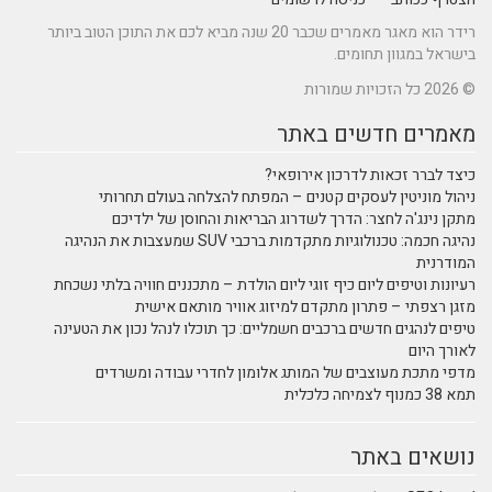
רידר הוא מאגר מאמרים שכבר 20 שנה מביא לכם את התוכן הטוב ביותר
בישראל במגוון תחומים.
© 2026 כל הזכויות שמורות
מאמרים חדשים באתר
כיצד לברר זכאות לדרכון אירופאי?
ניהול מוניטין לעסקים קטנים – המפתח להצלחה בעולם תחרותי
מתקן נינג'ה לחצר: הדרך לשדרוג הבריאות והחוסן של ילדיכם
נהיגה חכמה: טכנולוגיות מתקדמות ברכבי SUV שמעצבות את הנהיגה
המודרנית
רעיונות וטיפים ליום כיף זוגי ליום הולדת – מתכננים חוויה בלתי נשכחת
מזגן רצפתי – פתרון מתקדם למיזוג אוויר מותאם אישית
טיפים לנהגים חדשים ברכבים חשמליים: כך תוכלו לנהל נכון את הטעינה
לאורך היום
מדפי מתכת מעוצבים של המותג אלומון לחדרי עבודה ומשרדים
תמא 38 כמנוף לצמיחה כלכלית
נושאים באתר