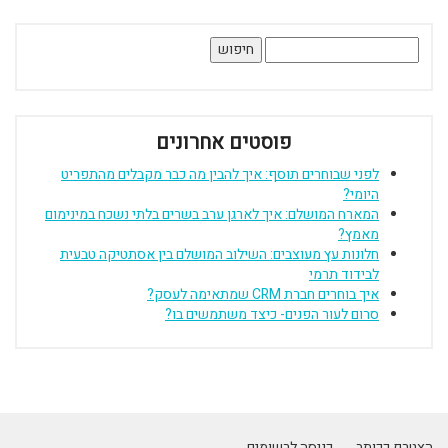
חיפוש:
פוסטים אחרונים
לפני שבוחרים תוסף: איך להבין מה כבר מקבלים מהתפריט
היומי?
המארח המושלם: איך לארגן ערב בשרים בלתי נשכח במינימום
מאמץ?
חלונות עץ מעוצבים: השילוב המושלם בין אסתטיקה טבעית
לבידוד תרמי
איך בוחרים חברת CRM שמתאימה לעסק?
סרום לעור הפנים- כיצד משתמשים בו?
הצטרף ככותב
כניסה לרשומים