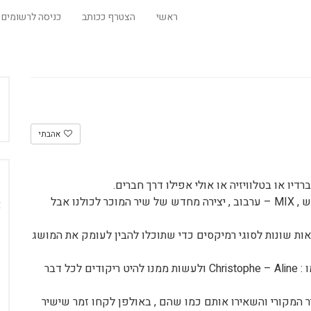
ראשי
הצטרף ככותב
כניסה לרשומים
אהבתי
רמיקס או REMIX זה בעצם "ערבוב מחדש" RE – מחדש , MIX – ערבוב , יצירה מחדש של שיר המוכר לכולנו אבל
אות שונות לסוגי רמיקסים כדי שתוכלו להבין לעומק את המושג
ל דבר
 המקורי והשאירו אותם כמו שהם , באולפן לקחו זמר שישיר