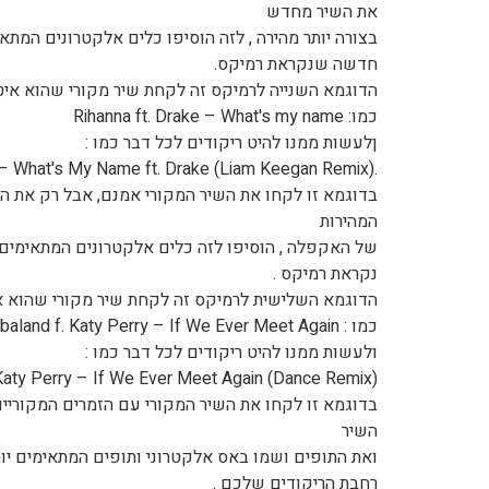
את השיר מחדש
בצורה יותר מהירה , לזה הוסיפו כלים אלקטרונים המתאי
חדשה שנקראת רמיקס.
הדוגמא השנייה לרמיקס זה לקחת שיר מקורי שהוא איטי
כמו: Rihanna ft. Drake – What's my name
ןלעשות ממנו להיט ריקודים לכל דבר כמו :
.Rihanna – What's My Name ft. Drake (Liam Keegan Remix).
בדוגמא זו לקחו את השיר המקורי אמנם, אבל רק את ה
המהירות
של האקפלה , הוסיפו לזה כלים אלקטרונים המתאימים 
נקראת רמיקס .
הדוגמא השלישית לרמיקס זה לקחת שיר מקורי שהוא 
כמו : Timbaland f. Katy Perry – If We Ever Meet Again
ולעשות ממנו להיט ריקודים לכל דבר כמו :
Katy Perry – If We Ever Meet Again (Dance Remix).
בדוגמא זו לקחו את השיר המקורי עם הזמרים המקוריים
השיר
ואת התופים ושמו באס אלקטרוני ותופים המתאימים יו
רחבת הריקודים שלכם .