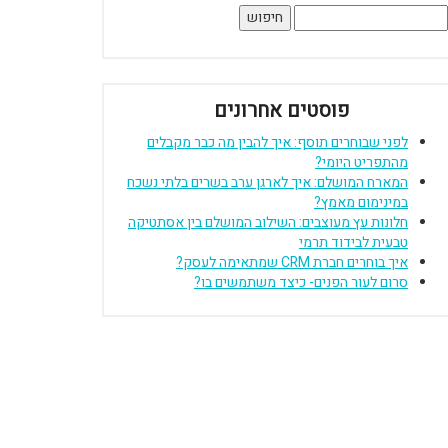
יפוש:
פוסטים אחרונים
לפני שבוחרים תוסף: איך להבין מה כבר מקבלים
מהתפריט היומי?
המארח המושלם: איך לארגן ערב בשרים בלתי נשכח
במינימום מאמץ?
חלונות עץ מעוצבים: השילוב המושלם בין אסתטיקה
טבעית לבידוד תרמי
איך בוחרים חברת CRM שמתאימה לעסק?
סרום לעור הפנים- כיצד משתמשים בו?