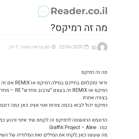
מה זה רמיקס?
רון
22/06/2020
זמן קריאה מוערך: 1 דק'
מה זה רמיקס
ודאי נתקלתם בחייכם במילה רמיקס או REMIX אם זה ברדיו או בטלוויזיה או אולי אפילו דרך חברים.
בצורה אחרת .
רמיקס יכול לבוא בכמה צורות ואני אציג כאן כמה דוגמ
.
הדוגמא הראשונה לרמיקס זה לקחת שיר איטי ורגוע כמו : Christophe – Aline ולעשות ממנו להיט ריקודים לכ
כמו : Graffiti Project – Aline.
מה שעשו כאן ,לקחו את המילים ואת המלודיה של השיר