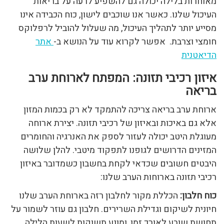
מאוחרות בלילה יכולה גם להשפיע לרעה על בריאות
העיכול שלנו. כאשר אנו שוכבים לישון, כוח הכבידה אינו
מסייע יותר לתהליך העיכול, מה שעלול להוביל לרפלוקס
חומצי וצרבת. אפשר לקרוא עוד על הנושא ב-
אתר
הדיאטנית
איזון רכיבי תזונה: המפתח לארוחת ערב
בריאה
ארוחת ערב בריאה צריכה להתמקד לא רק בכמות המזון
אלא גם באיכות ובאיזון של רכיבי תזונה. יצירת ארוחה
מעוגלת היטב יכולה לעזור לספק את האנרגיה והחומרים
המזינים הדרושים לגופנו לתפקוד מיטבי. להלן שלושה
היבטים חשובים שכדאי לקחת בחשבון כשמדובר באיזון
רכיבי תזונה בארוחות הערב שלנו:
כוח חלבון:
הכללת מקור לחלבון רזה בארוחת הערב שלנו
חיונית לשיקום וגדילת השרירים. חלבון גם עוזר לשמור על
תחושת שובע לאורך זמן, ומונע תשוקות לשעות הלילה