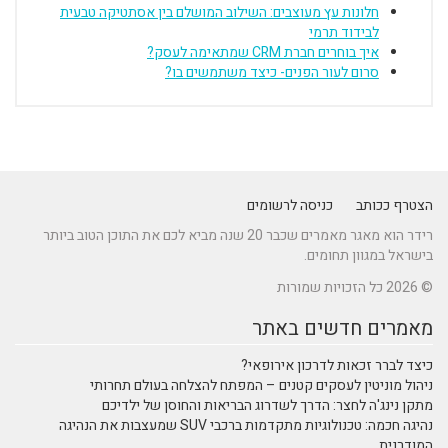
חלונות עץ מעוצבים: השילוב המושלם בין אסתטיקה טבעית
לבידוד תרמי
איך בוחרים חברת CRM שמתאימה לעסק?
סרום לעור הפנים- כיצד משתמשים בו?
הצטרף ככותב
כניסה לרשומים
רידר הוא מאגר מאמרים שכבר 20 שנה מביא לכם את התוכן הטוב ביותר
בישראל במגוון תחומים.
© 2026 כל הזכויות שמורות
מאמרים חדשים באתר
כיצד לברר זכאות לדרכון אירופאי?
ניהול מוניטין לעסקים קטנים – המפתח להצלחה בעולם תחרותי
מתקן נינג'ה לחצר: הדרך לשדרוג הבריאות והחוסן של ילדיכם
נהיגה חכמה: טכנולוגיות מתקדמות ברכבי SUV שמעצבות את הנהיגה
המודרנית