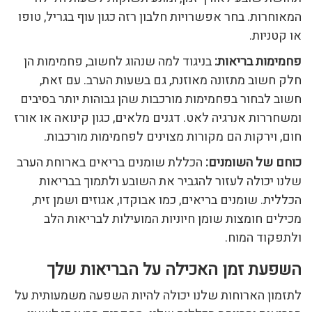
המאוחרות. בחר אפשרויות חלבון רזה כגון עוף בגריל, טופו
או קטניות.
פחמימות בריאות:
בניגוד למה שנהוג לחשוב, פחמימות הן
חלק חשוב מתזונה מאוזנת, גם בשעות הערב. עם זאת,
חשוב לבחור בפחמימות מורכבות שהן גבוהות יותר בסיבים
ומשחררות אנרגיה לאט. דגנים מלאים, כגון קינואה או אורז
חום, וירקות הם מקורות מצוינים לפחמימות מורכבות.
כוחם של השומנים:
הכללת שומנים בריאים בארוחת הערב
שלנו יכולה לעזור להגביר את השובע ולתמוך בבריאות
הכללית. שומנים בריאים, כמו אבוקדו, אגוזים ושמן זית,
מכילים חומצות שומן חיוניות המועילות לבריאות הלב
ולתפקוד המוח.
השפעת זמן האכילה על הבריאות שלך
לתזמון הארוחות שלנו יכולה להיות השפעה משמעותית על