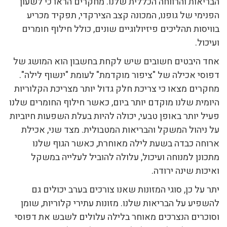
הבריאות והרווחה הכללית שלנו. מחקרים הראו כי לשעון
הפנימי של גופנו, המכונה קצב הצירקדי, תפקיד מכריע
בוויסות תהליכים פיזיולוגיים שונים, כולל חילוף חומרים
ועיכול.
אחד היבטים חשובים שיש לקחת בחשבון הוא המושג של
דפוסי אכילה של "ציפור מוקדמת" לעומת "ינשוף לילה".
מחקרים מצאו כי צריכת חלק גדול יותר מצריכת הקלוריות
היומית שלנו מוקדם יותר ביום, כאשר חילוף החומרים שלנו
פעיל יותר באופן טבעי, יכולה להיות בעלת השפעות חיוביות
על ניהול המשקל והבריאות המטבולית. מצד שני, אכילת
ארוחה כבדה בשעת לילה מאוחרת, כאשר הגוף שלנו
מתכונן למנוחה ועיכול, עלולה להוביל לעלייה במשקל
ואיכות שינה ירודה.
יתר על כן, סוגי המזונות שאנו צורכים בערב יכולים גם
להשפיע על הבריאות שלנו. מזונות עתירי קלוריות, שומן
וסוכרים הנצרכים מאוחר בלילה עלולים לשבש את דפוסי