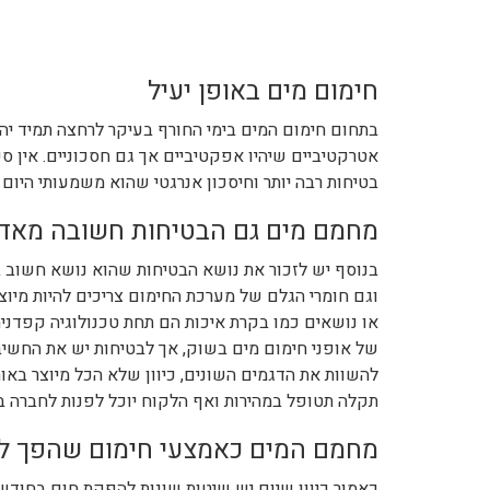
חימום מים באופן יעיל
בתחום חימום המים בימי החורף בעיקר לרחצה תמיד יהיה
אטרקטיביים שיהיו אפקטיביים אך גם חסכוניים. אין 
בטיחות רבה יותר וחיסכון אנרגטי שהוא משמעותי היום
מחמם מים גם הבטיחות חשובה מאד
בנוסף יש לזכור את נושא הבטיחות שהוא נושא חשוב בי
וגם חומרי הגלם של מערכת החימום צריכים להיות מיוצר
או נושאים כמו בקרת איכות הם תחת טכנולוגיה קפדנית
של אופני חימום מים בשוק, אך לבטיחות יש את החשיב
להשוות את הדגמים השונים, כיוון שלא הכל מיוצר בא
תקלה תטופל במהירות ואף הלקוח יוכל לפנות לחברה 
מחמם המים כאמצעי חימום שהפך לנ
כאמור כיוון שיום יש שיטות שונות להפקת חום בחודשי