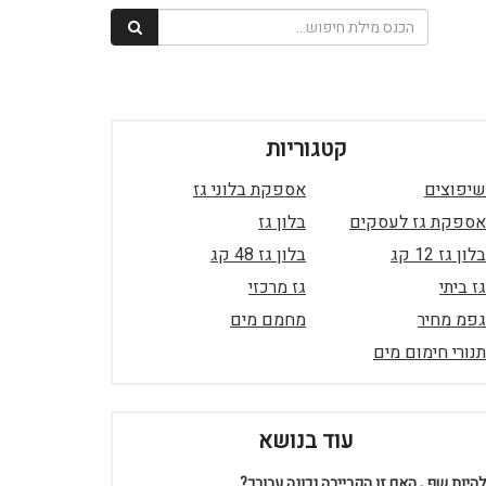
קטגוריות
שיפוצים
אספקת בלוני גז
אספקת גז לעסקים
בלון גז
בלון גז 12 קג
בלון גז 48 קג
גז ביתי
גז מרכזי
גפמ מחיר
מחמם מים
תנורי חימום מים
עוד בנושא
להיות שף , האם זו הקריירה נכונה עבורך?