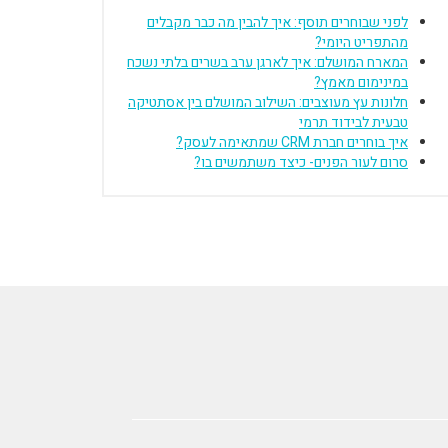
לפני שבוחרים תוסף: איך להבין מה כבר מקבלים
מהתפריט היומי?
המארח המושלם: איך לארגן ערב בשרים בלתי נשכח
במינימום מאמץ?
חלונות עץ מעוצבים: השילוב המושלם בין אסתטיקה
טבעית לבידוד תרמי
איך בוחרים חברת CRM שמתאימה לעסק?
סרום לעור הפנים- כיצד משתמשים בו?