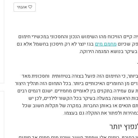
אהבתי
 קיים הוויכוח מהו השימוש הנכון והחסכוני במכשירי חימום
ספק שכיום
מחמם מים
בגז יוצר לא רק חיסכון בחשמל אלא גם
 בעיקר בנושא המגמה הירוקה.
ותר, כי החימום הזה פועל בצורה בטיחותית וחסכונית מאד
ים מן החומרים האיכותיים ביותר. בכל התחום הזה תהליך היצור
 עם עמידה בתקנים בין לאומיים מחמירים. ישנם דגמים רבים
ות הראשונה במעלה בעיקר בכל הקשור לילדים, לכן יש
ותם תנאים או באותן החברות. במקרה של תקלות חשוב שכל
במהירות ולפתור את התקלה גם בעצמו.
פוץ יותר
 החורף, בימים אלו שתמיד חשוב שיהיו מים חמים אך חימום