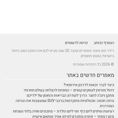
הצטרף ככותב
כניסה לרשומים
רידר הוא מאגר מאמרים שכבר 20 שנה מביא לכם את התוכן הטוב ביותר
בישראל במגוון תחומים.
© 2026 כל הזכויות שמורות
מאמרים חדשים באתר
כיצד לברר זכאות לדרכון אירופאי?
ניהול מוניטין לעסקים קטנים – המפתח להצלחה בעולם תחרותי
מתקן נינג'ה לחצר: הדרך לשדרוג הבריאות והחוסן של ילדיכם
נהיגה חכמה: טכנולוגיות מתקדמות ברכבי SUV שמעצבות את הנהיגה
המודרנית
רעיונות וטיפים ליום כיף זוגי ליום הולדת – מתכננים חוויה בלתי נשכחת
מזגן רצפתי – פתרון מתקדם למיזוג אוויר מותאם אישית