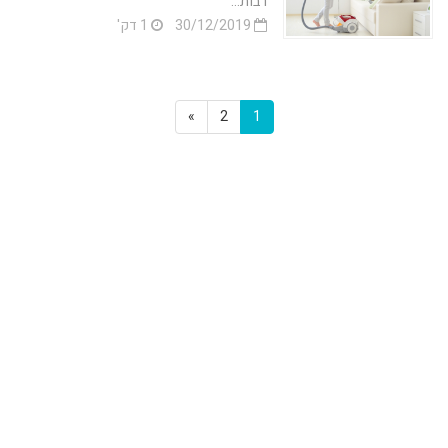
רבות...
30/12/2019
1 דק'
»
2
1