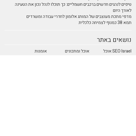
טיפים לנהגים חדשים ברכבים חשמליים: כך תוכלו לנהל נכון את הטעינה
לאורך היום
מדפי מתכת מעוצבים של המותג אלומון לחדרי עבודה ומשרדים
תמא 38 כמנוף לצמיחה כלכלית
נושאים באתר
SEO Israel אוכל
אוכל ומתכונים
אומנות
ומתכונים
אומנות ובידור
אומנות ריקוד
אימון אישי
אימון אישי
אימון אישי > דמיון
(Coaching)
מודרך - NLP
אימון אישי NLP
אימון אישי אימון
אימון אישי אימון
אישי
אישי - כללי
אימון אישי אימון
אינטרנט
איציק להב
ביחסים בין אישיים
אירועי חברה
בידור ופנאי
ביטוח
בית וצרכנות
בריאות ורפואה
הודעות לעיתונות
חברה וסביבה
חוק ומשפט
חושבים איפה רוצים
חינוך ולימודים
חשבונאות ומס
לטייל
יופי וטיפוח
ימון אישי - Coaching
כללי
כתיבה יצירתית
מדעי החברה
מדעים
מחשבים וטכנולגיה
משפחה וזוגיות