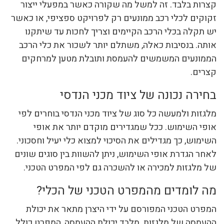
קצרות בלבד. זה למשל מה שקורה כאשר במפעלי ייצור
זקוקים לכלי רכב ממונעים רק לפרויקט ספציפי, או כאשר
יש תקלה בכלי הרכב הקיימים וצריך לחכות עד שיתקנו
אותה. בנסיבות כאלה, משתלם יותר לשכור את כלי הרכב
הממונעים המשמשים להעמסת ותובלת מטען למרחקים
קצרים.
בחירה נכונה של ציוד מכני הנדסי
מלגזות ולמעשה כל סוג של ציוד מכני הנדסי בוחרים לפי
אופי השימוש. ככל שמגדירים מוקדם יותר את אופי
השימוש, כך מגדילים את הסיכוי למצוא כלי יעיל וחסכוני.
לאחר הגדרת אופי השימוש, ניתן להשוות בין סוגים שונים
של מלגזות למכירה או להשכרה גם לפי המפרט הטכני.
מה לומדים מהמפרט הטכני של הכלי?
המפרט הטכני המפורסם על ידי היצרן מתאר את יכולת
ההעמסה של מלגזות. מלבד יכולת ההעמסה, המפרט כולל