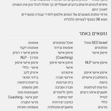
טיפים לנהגים חדשים ברכבים חשמליים: כך תוכלו לנהל נכון את הטעינה
לאורך היום
מדפי מתכת מעוצבים של המותג אלומון לחדרי עבודה ומשרדים
תמא 38 כמנוף לצמיחה כלכלית
נושאים באתר
SEO Israel אוכל
אוכל ומתכונים
אומנות
ומתכונים
אומנות ובידור
אומנות ריקוד
אימון אישי
אימון אישי
אימון אישי > דמיון
(Coaching)
מודרך - NLP
אימון אישי NLP
אימון אישי אימון
אימון אישי אימון
אישי
אישי - כללי
אימון אישי אימון
אינטרנט
איציק להב
ביחסים בין אישיים
אירועי חברה
בידור ופנאי
ביטוח
בית וצרכנות
בריאות ורפואה
הודעות לעיתונות
חברה וסביבה
חוק ומשפט
חושבים איפה רוצים
חינוך ולימודים
חשבונאות ומס
לטייל
יופי וטיפוח
ימון אישי - Coaching
כללי
כתיבה יצירתית
מדעי החברה
מדעים
מחשבים וטכנולגיה
משפחה וזוגיות