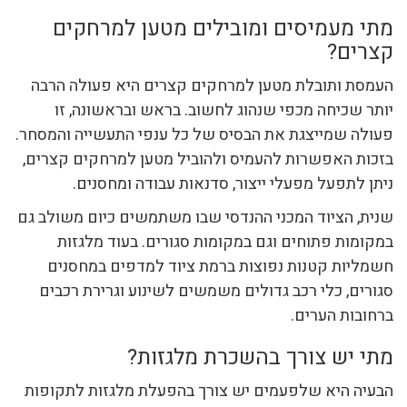
מתי מעמיסים ומובילים מטען למרחקים
קצרים?
העמסת ותובלת מטען למרחקים קצרים היא פעולה הרבה
יותר שכיחה מכפי שנהוג לחשוב. בראש ובראשונה, זו
פעולה שמייצגת את הבסיס של כל ענפי התעשייה והמסחר.
בזכות האפשרות להעמיס ולהוביל מטען למרחקים קצרים,
ניתן לתפעל מפעלי ייצור, סדנאות עבודה ומחסנים.
שנית, הציוד המכני ההנדסי שבו משתמשים כיום משולב גם
במקומות פתוחים וגם במקומות סגורים. בעוד מלגזות
חשמליות קטנות נפוצות ברמת ציוד למדפים במחסנים
סגורים, כלי רכב גדולים משמשים לשינוע וגרירת רכבים
ברחובות הערים.
מתי יש צורך בהשכרת מלגזות?
הבעיה היא שלפעמים יש צורך בהפעלת מלגזות לתקופות