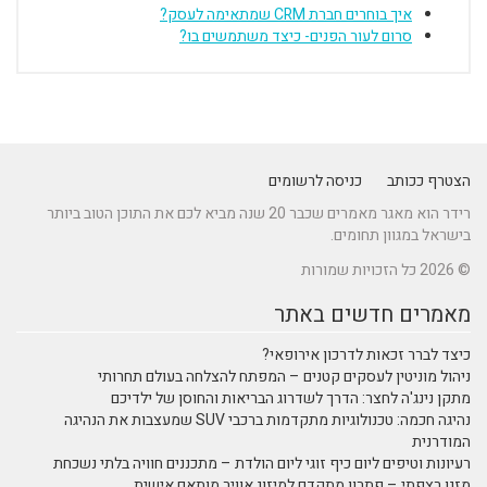
איך בוחרים חברת CRM שמתאימה לעסק?
סרום לעור הפנים- כיצד משתמשים בו?
הצטרף ככותב
כניסה לרשומים
רידר הוא מאגר מאמרים שכבר 20 שנה מביא לכם את התוכן הטוב ביותר
בישראל במגוון תחומים.
© 2026 כל הזכויות שמורות
מאמרים חדשים באתר
כיצד לברר זכאות לדרכון אירופאי?
ניהול מוניטין לעסקים קטנים – המפתח להצלחה בעולם תחרותי
מתקן נינג'ה לחצר: הדרך לשדרוג הבריאות והחוסן של ילדיכם
נהיגה חכמה: טכנולוגיות מתקדמות ברכבי SUV שמעצבות את הנהיגה
המודרנית
רעיונות וטיפים ליום כיף זוגי ליום הולדת – מתכננים חוויה בלתי נשכחת
מזגן רצפתי – פתרון מתקדם למיזוג אוויר מותאם אישית