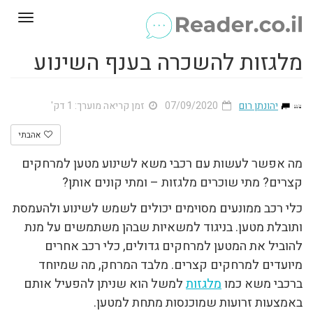
Toggle
gation
מלגזות להשכרה בענף השינוע
יהונתן רום
07/09/2020
זמן קריאה מוערך: 1 דק'
אהבתי
מה אפשר לעשות עם רכבי משא לשינוע מטען למרחקים
קצרים? מתי שוכרים מלגזות – ומתי קונים אותן?
כלי רכב ממונעים מסוימים יכולים לשמש לשינוע ולהעמסת
ותובלת מטען. בניגוד למשאיות שבהן משתמשים על מנת
להוביל את המטען למרחקים גדולים, כלי רכב אחרים
מיועדים למרחקים קצרים. מלבד המרחק, מה שמיוחד
ברכבי משא כמו
מלגזות
למשל הוא שניתן להפעיל אותם
באמצעות זרועות שמוכנסות מתחת למטען.