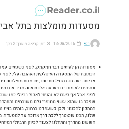
מסעדות מומלצות בתל אבי
רפי
13/08/2016
זמן קריאה מוערך: 2 דק'
מסעדות הן לעיתים דבר חמקמק. לפני כשנתיים עמדת
הכתובת של המסעדה האיטלקית האהובה עלי. לפני 
או יותר; יש מנות מוצלחות יותר, יש מנות מוצלחות 
וטעמים לא מוכרים ויש את אלו שאתה מכיר את טע
לפני. אבל אף פעם לא נהניתי לאכול רביולי כמו שנ
שניכר בו שהוא עשוי מחומרי גלם משובחים ומתהדר ב
המתכון להכנתו. ולכן כשעמדנו ברחוב, בוהים בוייז 
שלנו, הבנו שנצטרך ללכת דרך ארוכה עד למסעדה. מ
חששנו מהדרך והתחלנו לצעוד לכיוון הרביולי המיוחל.