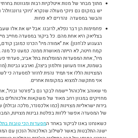
מתוך מבחר של מנות איטלקיות רבות ומגוונות בחרתי ב
יש במקום גם ניוקי מעולה שנקרא 'ניוקי גרונגזולה' ו
והבשר במסעדה נהדרים לא פחות.
פחמימות הן דבר נפלא, לרובנו. אבל יש את אלו שעבו
בצליאק היא אחת מהם. כל ביקור במסעדה מחייב מילו
הגעגוע לג'חנון). את "אמורה מיו" הכרנו כמובן קוד
קמח חיטה, לא הייתה מאושרת ממנה. כמעט כל מנה ב
מיו", אחת המסעדות המומלצות בתל אביב, סעדתי פעמ
בשמנת, אווז מעושן וחלמון ביצה), וארבע גבינות (מו
המצוינות הללו אני תמיד נהנית לחזור למסעדה כי לש
אני מתקשה למצוא במקומות אחרים.
מי שאוהב אלכוהול יישמח לבקר גם ב"פורטר ובניו", אח
מחזיקים במגוון רחב מאוד של משקאות אלכוהולים ברמ
בירות ישראליות מצוינות (כמו אלכסנדר, מלכה ובזלת)
של המסעדה אפשר ללוות בפלטת גבינות מצוינת, המבור
כשאנחנו באנו לביקור באחד ה
מסעדות הכי טובות בתל 
ישנה התלבטות באשר לשילוב האלכוהול הנכון עם המנה 