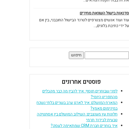
את זה בבתי הקפה המלאים...
סדנאות בישול השוואת מחירים
עוד ועוד אנשים מצטרפים לטרנד הבישול החובבני, בין אם
על ידי כתיבת בלוגים,...
יפוש:
פוסטים אחרונים
לפני שבוחרים תוסף: איך להבין מה כבר מקבלים
מהתפריט היומי?
המארח המושלם: איך לארגן ערב בשרים בלתי נשכח
במינימום מאמץ?
חלונות עץ מעוצבים: השילוב המושלם בין אסתטיקה
טבעית לבידוד תרמי
איך בוחרים חברת CRM שמתאימה לעסק?