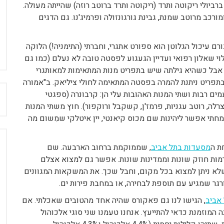
רביולי ריקוטה ותרד (ריקוטה ותרד ברוטב רוזה) שהייתה מעולה.
מורכב מרוטב שמנת, גבינת גורגונזולה ופרמיג'נו. גם הדגים
רם עיכול הגלוטן הוא ספורט אתגרי, וחברתי (התימניה!) הלוקה
י שאלון רפואי ועדיין הגעגוע לפסטה טובה לא נעלם (כמו גם
ם, אבל כשהיא גילתה שיש בתפריט מנות המתאימות למאותגרי
תפריט ניתנת להמרה בפסטה המתאימה לחולי ציליאק. ב"אמורה
ח
ים רבות ושתי המנות האהובות עלי הן: קרבונרה (ספגטי
צרלה, רוטב עגניות, פרמז'ן, קשקבל ורוקפור). חוץ משתי המנות
מחתי אפשר ליהינות שם מכוס קיאנטי, יין איטלקי שמִשום מה
ת ה
מסעדות בתל אביב
, שממוקמת ברחוב הארבעה. שם
ות חוזק שונות וממדינות שונות. אפשר גם למצוא אצלם
 שלא ניתן למצוא בכל מקום, וחבל שכך. את המשקאות המגוונים
גר שמגיע עם תוספת לבחירה, או במחבת פירות ים.
אביב
, הגישו לנו גם פאקורס שהיה אחד מהטובים שאכלתי. אם
המוזמנת כדאי להתייעץ. אנחנו טעמנו שני סוגי אלכוהול