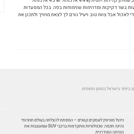
ובחרנו בסופו של דבר בפילזנר הצ'כית ובקילקני האירית, שתיהן קלילות יחסית (4.4% אלכוהול ו4.3% אלכוהול
עות בשר דקיקות ומדהימות שנימוחות בפה. בכל המסעדות
 לאכול אבל צוות טוב ויעיל גורם לך לצאת מחויך ולתכנן את
ניהול מוניטין לעסקים קטנים – המפתח להצלחה בעולם תחרותי
נהיגה חכמה: טכנולוגיות מתקדמות ברכבי SUV שמעצבות את
הנהיגה המודרנית