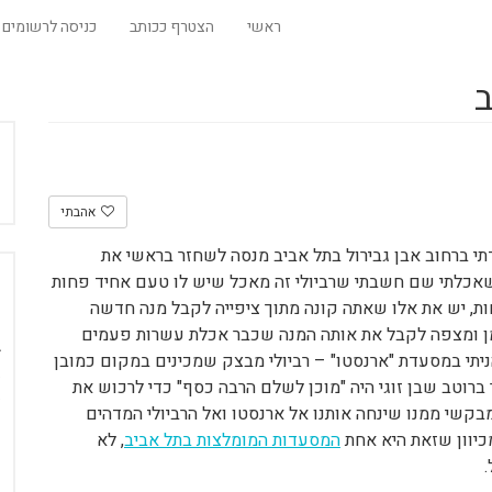
ראשי
הצטרף ככותב
כניסה לרשומים
ב
אהבתי
י ברחוב אבן גבירול בתל אביב מנסה לשחזר בראשי את
שאכלתי שם חשבתי שרביולי זה מאכל שיש לו טעם אחיד פחות
פחות, יש את אלו שאתה קונה מתוך ציפייה לקבל מנה חדשה
מן ומצפה לקבל את אותה המנה שכבר אכלת עשרות פעמים
הניתי במסעדת "ארנסטו" – רביולי מבצק שמכינים במקום כמובן
רוטב שבן זוגי היה "מוכן לשלם הרבה כסף" כדי לרכוש את
ומבקשי ממנו שינחה אותנו אל ארנסטו ואל הרביולי המדהים
כיוון שזאת היא אחת
המסעדות המומלצות בתל אביב
, לא