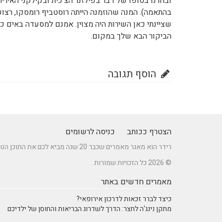
בהתאמה). המנה שהוזמנה הייתה רוסטביף רומסקו, רצו
שציינתי כאן השירות היה מצוין. אמנם למסעדה באים כדי
הביקור הבא שלך במקום.
הוסף תגובה
הצטרף ככותב
כניסה לרשומים
רידר הוא מאגר מאמרים שכבר 20 שנה מביא לכם את התוכן הטוב ביותר בישראל במגוון תחומים.
© 2026 כל הזכויות שמורות
מאמרים חדשים באתר
כיצד לברר זכאות לדרכון אירופאי?
מתקן נינג'ה לחצר: הדרך לשדרוג הבריאות והחוסן של ילדיכם