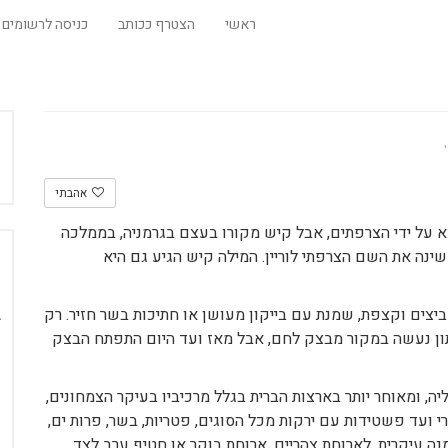
ראשי
הצטרף ככותב
כניסה לרשומים
אהבתי
על ידי הצרפתים, אבל קיש מקורו בעצם בגרמניה, בממלכה
 שינה את השם הצרפתי לוריין. המילה קיש הגיע גם היא
 ביצים וקצפת, שמנת עם בייקון מעושן או חתיכות בשר חזיר. רק
חתון נעשה במקור מבצק לחם, אבל מאז ועד היום התפתח הבצק
, ומאוחר יותר בארצות הברית בגלל מרכיביו בעיקר הצמחונים,
רי ועד פשטידות עם ירקות מכל הסוגים, פטריות, בשר, פרות ים,
נה עיקרית, לארוחת צהריים, ארוחת בוקר או חטיף ערב לצד