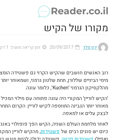
מקורו של הקיש
ירון פלד
20/09/2017
זמן קריאה מוערך: 1 דק'
רוב האנשים חושבים שהקיש הקרוי גם פשטידה הומצא 
מימי הביניים שללורן, תחת שלטון גרמני, ושמאוחר יותר
מהלקסיקון הגרמני 'Kuchen', כלומר עוגה.
'הקיש לוריין' המקורי היה עוגה פתוחה עם מילוי המכיל
מאוחר יותר הגבינה התווספה לקיש לוריין. הקרום הת
לבצק עלים או למאפה.
לאחר מלחמת העולם השניה, הקיש הפך פופולרי באנגליה
כיום יש סוגים רבים של
פשטידות
, מהקיש לוריין המקו
ואפילו
פשטידות פרווה
. פשטידה יכולה להיות מוגש כמ