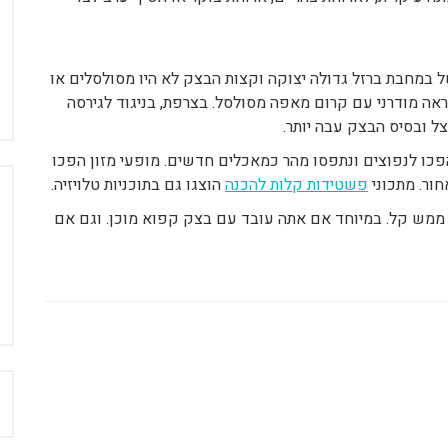
של במחבת ברזל גדולה יצוקה וקצות הבצק לא היו מסולסלים או
מראה מודרני עם קרום מאפה מסולסל. בצרפת, בניגוד לגירסה
צל ובסיס הבצק עבה יותר.
ו לראשונה ב 1950 בבריטניה. ונהפכו לנפוצים ונתפסו מהר כמאכלים חדשים. מופעי מזון הפכו
ור. מתכוני
פשטידות קלות להכנה
הוצגו גם בתוכניות טלויזיה.
 ממש קל. במיוחד אם אתה עובד עם בצק קפוא מוכן. וגם אם
ח